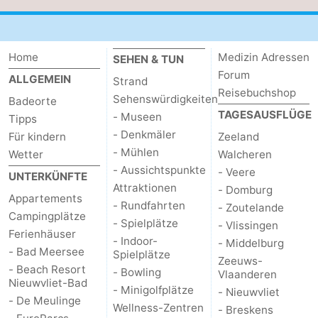
Radfahren
-
Wandern
-
Home
Medizin Adressen
SEHEN & TUN
Forum
ALLGEMEIN
Strand
Reiten
-
Reisebuchshop
Sehenswürdigkeiten
Badeorte
TAGESAUSFLÜGE
- Museen
Golfplatze
-
Tipps
- Denkmäler
Für kindern
Zeeland
Surfen
-
- Mühlen
Wetter
Walcheren
- Aussichtspunkte
- Veere
UNTERKÜNFTE
Sportangeln
Haifischzähne
Attraktionen
- Domburg
Appartements
- Rundfahrten
- Zoutelande
Seehunden
Campingplätze
- Spielplätze
- Vlissingen
Ferienhäuser
- Indoor-
- Middelburg
Essen
- Bad Meersee
Spielplätze
Zeeuws-
- Beach Resort
- Bowling
Vlaanderen
und
Veranstaltungen
Nieuwvliet-Bad
- Minigolfplätze
- Nieuwvliet
- De Meulinge
Wellness-Zentren
trinken
Praktisch
- Breskens