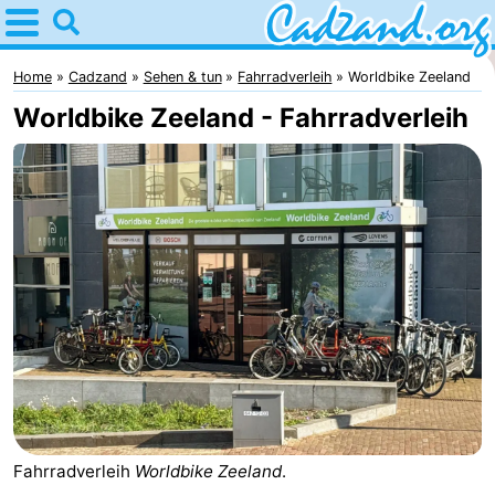
Home
Cadzand
Home
Cadzand
Sehen & tun
Fahrradverleih
Worldbike Zeeland
Worldbike Zeeland - Fahrradverleih
Tipps
Für
kindern
Übernachten
Appartements
Campingplätze
Ferienhäuser
-
Fahrradverleih
Worldbike Zeeland
.
Bad
-