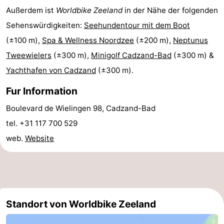
Außerdem ist
Worldbike Zeeland
in der Nähe der folgenden
Meersee
Beach
-
Sehenswürdigkeiten:
Seehundentour mit dem Boot
Resort
De
-
(±100 m),
Spa & Wellness Noordzee
(±200 m),
Neptunus
Tweewielers
(±300 m),
Minigolf Cadzand-Bad
(±300 m) &
Nieuwvliet-
Meulinge
EuroParcs
-
Yachthafen von Cadzand
(±300 m).
Bad
Cadzand
Hoogduin
-
Fur Information
Noordzee
-
Boulevard de Wielingen 98, Cadzand-Bad
tel. +31 117 700 529
Résidence
Resort
-
web.
Website
Cadzand-
Nieuwvliet-
Schoneveld
-
Bad
Bad
Strand
-
Resort
Waterdunen
-
Standort von Worldbike Zeeland
Nieuwvliet-
Zonneweelde
-