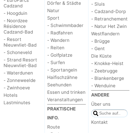
- EuroParcs
Dörfer & Städte
- Sluis
Cadzand
Forum
Natur
- Cadzand-Dorp
- Hoogduin
Sport
- Retranchement
- Noordzee
Route
- Schwimmbader
Résidence
- Natur Het Zwin
Cadzand-Bad
- Radfahren
Westflandern
-
- Resort
- Wandern
- Brügge
Nieuwvliet-Bad
- Reiten
- Gent
Parken
Reisebuchshop
- Schoneveld
- Golfplatze
Die Küste
- Strand Resort
- Surfen
Medizin
- Knokke-Heist
Nieuwvliet-Bad
- Sportangeln
- Zeebrugge
- Waterdunen
Adressen
Region
Haifischzähne
- Blankenberge
- Zonneweelde
Seehunden
- Wenduine
- Zwinhoeve
Zeeland
Essen und trinken
ANDERE
Hotels
Veranstaltungen
Lastminutes
Walcheren
Über uns
PRAKTISCHE
-
INFO.
Kontakt
Route
Veere
-