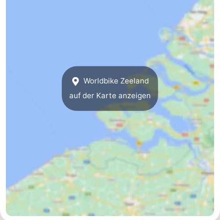
Bad
Zwinhoeve
Hotels
Lastminutes
Strand
Sehen
Worldbike Zeeland
auf der Karte anzeigen
&
-
tun
Museen
-
Denkmäler
-
Mühlen
-
Aussichtspunkte
Attraktionen
-