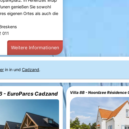
oparkplatz. In Ferienzelt
Wulp
dunen
genießen Sie sowohl
res eigenen Ortes als auch die
 Breskens
92 011
Weitere Informationen
er
in in und
Cadzand
.
Villa 8B - Noordzee Résidence
 6 - EuroParcs Cadzand