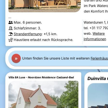
Garten und Aut
im Park
Water
den Komfort Ih
...
Max. 6 personen.
Waterdunen 1,
tel. +31 117 7
Schlafzimmer: 3.
web.
Weitere
Strandentfernung
: ±1,5 km.
Informationen
Haustiere erlaubt nach Rücksprache.
»
Unten finden Sie unsere Liste mit weiteren
Ferienhäus
Villa 8A Luxe - Noordzee Résidence Cadzand-Bad
Duinvilla