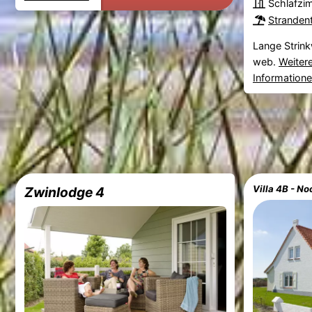
Schlafzi
Stranden
Lange Strin
web.
Weiter
Information
Villa 4B - N
Zwinlodge 4