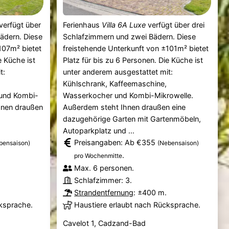
verfügt über
Ferienhaus
Villa 6A Luxe
verfügt über drei
ädern. Diese
Schlafzimmern und zwei Bädern. Diese
107m² bietet
freistehende Unterkunft von ±101m² bietet
e Küche ist
Platz für bis zu 6 Personen. Die Küche ist
t:
unter anderem ausgestattet mit:
Kühlschrank, Kaffeemaschine,
und Kombi-
Wasserkocher und Kombi-Mikrowelle.
hnen draußen
Außerdem steht Ihnen draußen eine
dazugehörige Garten mit Gartenmöbeln,
Autoparkplatz und ...
Preisangaben: Ab €355
bensaison)
(Nebensaison)
.
pro Wochenmitte
Max. 6 personen.
Schlafzimmer: 3.
Strandentfernung
: ±400 m.
cksprache.
Haustiere erlaubt nach Rücksprache.
Cavelot 1, Cadzand-Bad