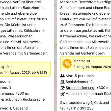
avendel
verfügt über drei
Mobilheim
Beachhome
verfügt
rn und einem Badezimmer.
Schlafzimmern und einem Bad
ehende und ebenerdige
Diese freistehende und ebener
on ±35m² bietet Platz für bis
Unterkunft von ±40m² bietet Pl
n. Die Küche ist unter
zu 5 Personen. Die Küche ist u
estattet mit: Kühlschrank,
anderem ausgestattet mit: Küh
ine, Wasserkocher,
Kaffeemaschine, Wasserkoche
e und Kombi-Mikrowelle.
Spülmaschine und Mikrowelle
eht Ihnen draußen eine
steht Ihnen draußen eine daz
e Veranda mit Gartenmöbeln,
Veranda mit Gartenmöbeln, ...
–
Montag 10.
–
ag 10.
Freitag 14. August 2026
:
ab €1.119
tag 14. August 2026
Max. 5 personen.
ersonen.
Schlafzimmer: 2.
mmer: 3.
Strandentfernung
: ±300 m.
tfernung
: ±300 m.
Haustiere erlaubt nach Rü
e erlaubt nach Rücksprache.
Zwartepolderweg 1, Cadzand
rweg 1, Cadzand
tel. +31 117 391 235