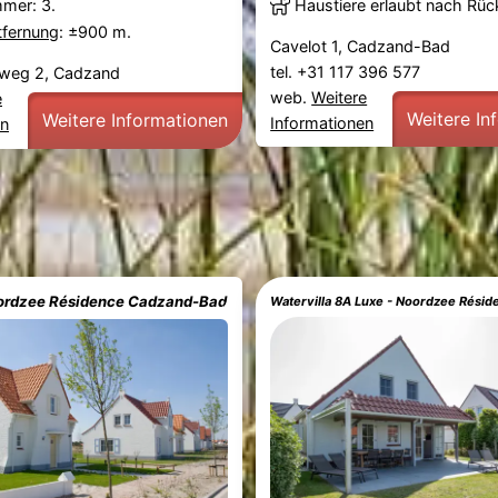
Haustiere erlaubt nach Rü
mmer: 3.
tfernung
: ±900 m.
Cavelot 1, Cadzand-Bad
tel. +31 117 396 577
kweg 2, Cadzand
web.
Weitere
e
Weitere In
Weitere Informationen
Informationen
en
oordzee Résidence Cadzand-Bad