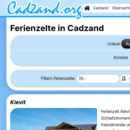
Cadzand
Übernach
Ferienzelte in Cadzand
Urlaub:
A
Anreise
Filtern Ferienzelte:
Kievit
Ferienzelt
Kievi
Schlafzimmern
freistehende u