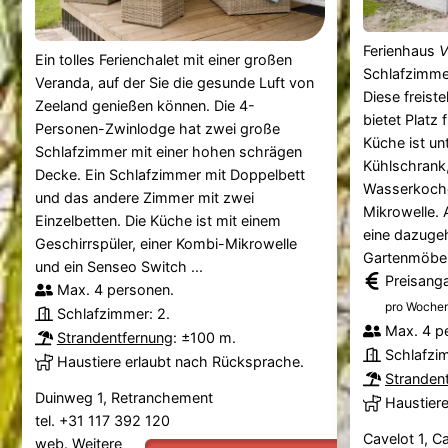
Ferienhaus
V
Ein tolles Ferienchalet mit einer großen
Schlafzimme
Veranda, auf der Sie die gesunde Luft von
Diese freis
Zeeland genießen können. Die 4-
bietet Platz 
Personen-Zwinlodge hat zwei große
Küche ist un
Schlafzimmer mit einer hohen schrägen
Kühlschrank
Decke. Ein Schlafzimmer mit Doppelbett
Wasserkoche
und das andere Zimmer mit zwei
Mikrowelle.
Einzelbetten. Die Küche ist mit einem
eine dazugeh
Geschirrspüler, einer Kombi-Mikrowelle
Gartenmöbeln
und ein Senseo Switch ...
Preisang
Max. 4 personen.
pro Wochen
Schlafzimmer: 2.
Max. 4 p
Strandentfernung
: ±100 m.
Schlafzi
Haustiere erlaubt nach Rücksprache.
Stranden
Duinweg 1, Retranchement
Haustier
tel. +31 117 392 120
Cavelot 1, 
web.
Weitere