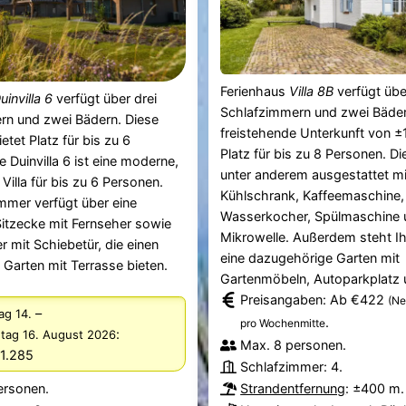
Ferienhaus
Villa 8B
verfügt übe
uinvilla 6
verfügt über drei
Schlafzimmern und zwei Bäder
rn und zwei Bädern. Diese
freistehende Unterkunft von ±
etet Platz für bis zu 6
Platz für bis zu 8 Personen. Di
e Duinvilla 6 ist eine moderne,
unter anderem ausgestattet mi
Villa für bis zu 6 Personen.
Kühlschrank, Kaffeemaschine,
mer verfügt über eine
Wasserkocher, Spülmaschine 
itzecke mit Fernseher sowie
Mikrowelle. Außerdem steht I
r mit Schiebetür, die einen
eine dazugehörige Garten mit
n Garten mit Terrasse bieten.
Gartenmöbeln, Autoparkplatz u
Preisangaben: Ab €422
(Ne
–
ag 14.
.
pro Wochenmitte
:
tag 16. August 2026
Max. 8 personen.
1.285
Schlafzimmer: 4.
Strandentfernung
: ±400 m.
ersonen.