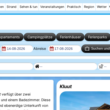
ten
Strand
Sehen & tun
Veranstaltungen
Praktisch
Region
Wetter
ppartements
Campingplätze
Ferienhäuser
Ferienparks
Abreise
Suchen und 
Kluut
t
verfügt über zwei
 und einem Badezimmer. Diese
nd ebenerdige Unterkunft von