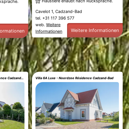
Haustiere erlaubt nach Rücksprache.
cksprache.
Cavelot 1, Cadzand-Bad
tel. +31 117 396 577
web.
Weitere
Weitere Informationen
formationen
Informationen
Watervilla 8A Luxe - Noordzee Résidence Cadzand-Bad
Villa 6A Luxe - Noordzee Résidence Cadzand-Bad