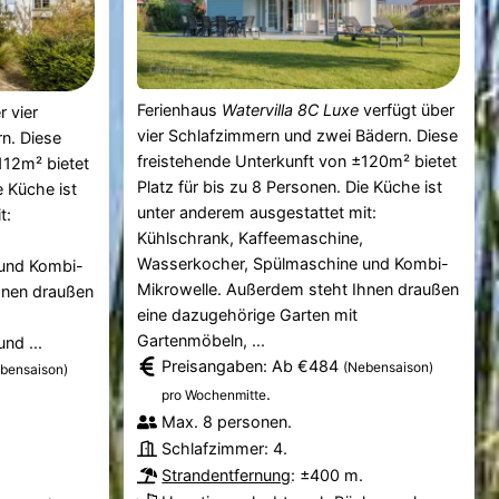
Ferienhaus
Watervilla 8C Luxe
verfügt über
r vier
vier Schlafzimmern und zwei Bädern. Diese
n. Diese
freistehende Unterkunft von ±120m² bietet
112m² bietet
Platz für bis zu 8 Personen. Die Küche ist
e Küche ist
unter anderem ausgestattet mit:
t:
Kühlschrank, Kaffeemaschine,
Wasserkocher, Spülmaschine und Kombi-
und Kombi-
Mikrowelle. Außerdem steht Ihnen draußen
hnen draußen
eine dazugehörige Garten mit
Gartenmöbeln, ...
nd ...
Preisangaben: Ab €484
(Nebensaison)
bensaison)
.
pro Wochenmitte
Max. 8 personen.
Schlafzimmer: 4.
Strandentfernung
: ±400 m.