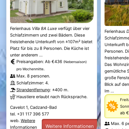
Ferienhaus
Villa 8A Luxe
verfügt über vier
Ferienhaus
D
Schlafzimmern und zwei Bädern. Diese
Schlafzimme
freistehende Unterkunft von ±107m² bietet
Unterkunft bi
Platz für bis zu 8 Personen. Die Küche ist
Personen. Di
unter anderem ...
freistehende 
Preisangaben: Ab €436
(Nebensaison)
Das Wohnzim
.
pro Wochenmitte
gemütliche S
Max. 8 personen.
große Fenste
Schlafzimmer: 4.
Blick auf de
Strandentfernung
: ±400 m.
Im ...
Haustiere erlaubt nach Rücksprache.
Freit
Sonn
Cavelot 1, Cadzand-Bad
ab €
tel. +31 117 396 577
web.
Weitere
Max. 6 p
Weitere Informationen
Informationen