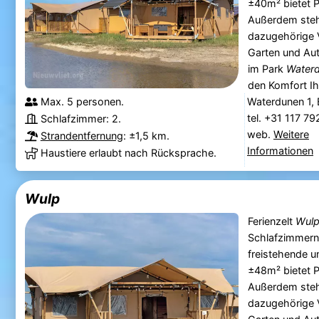
±40m² bietet P
Außerdem steh
dazugehörige 
Garten und Aut
im Park
Water
den Komfort Ihr
Max. 5 personen.
Waterdunen 1,
tel. +31 117 7
Schlafzimmer: 2.
web.
Weitere
Strandentfernung
: ±1,5 km.
Informationen
Haustiere erlaubt nach Rücksprache.
Wulp
Ferienzelt
Wul
Schlafzimmern
freistehende u
±48m² bietet P
Außerdem steh
dazugehörige 