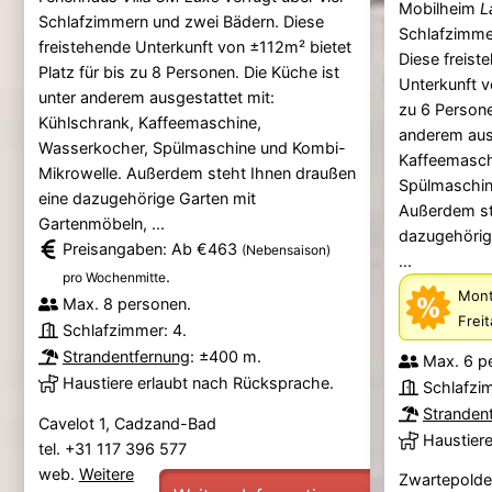
Mobilheim
L
Schlafzimmern und zwei Bädern. Diese
Schlafzimme
freistehende Unterkunft von ±112m² bietet
Diese freist
Platz für bis zu 8 Personen. Die Küche ist
Unterkunft v
unter anderem ausgestattet mit:
zu 6 Persone
Kühlschrank, Kaffeemaschine,
anderem ausg
Wasserkocher, Spülmaschine und Kombi-
Kaffeemasch
Mikrowelle. Außerdem steht Ihnen draußen
Spülmaschin
eine dazugehörige Garten mit
Außerdem st
Gartenmöbeln, ...
dazugehörig
Preisangaben: Ab €463
(Nebensaison)
...
.
pro Wochenmitte
Mont
Max. 8 personen.
Frei
Schlafzimmer: 4.
Strandentfernung
: ±400 m.
Max. 6 p
Haustiere erlaubt nach Rücksprache.
Schlafzi
Stranden
Cavelot 1, Cadzand-Bad
Haustier
tel. +31 117 396 577
web.
Weitere
Zwartepolde