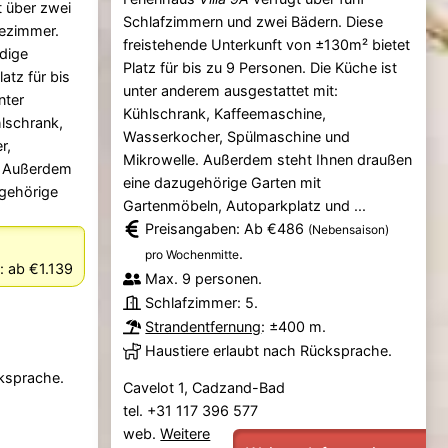
 über zwei
Schlafzimmern und zwei Bädern. Diese
ezimmer.
freistehende Unterkunft von ±130m² bietet
dige
Platz für bis zu 9 Personen. Die Küche ist
atz für bis
unter anderem ausgestattet mit:
nter
Kühlschrank, Kaffeemaschine,
lschrank,
Wasserkocher, Spülmaschine und
r,
Mikrowelle. Außerdem steht Ihnen draußen
. Außerdem
eine dazugehörige Garten mit
ugehörige
Gartenmöbeln, Autoparkplatz und ...
Preisangaben: Ab €486
(Nebensaison)
.
pro Wochenmitte
:
ab €1.139
Max. 9 personen.
Schlafzimmer: 5.
Strandentfernung
: ±400 m.
Haustiere erlaubt nach Rücksprache.
cksprache.
Cavelot 1, Cadzand-Bad
tel. +31 117 396 577
web.
Weitere