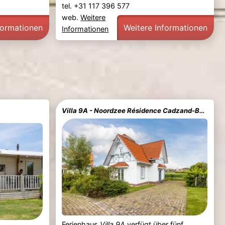
tel. +31 117 396 577
web.
Weitere
formationen
Weitere Informationen
Informationen
Villa 9A - Noordzee Résidence Cadzand-Bad
Ferienhaus
Villa 9A
verfügt über fünf