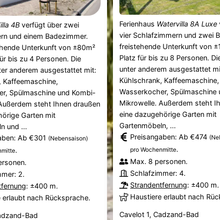
Ferienhaus
Watervilla 8A Luxe
illa 4B
verfügt über zwei
vier Schlafzimmern und zwei B
rn und einem Badezimmer.
freistehende Unterkunft von ±
tehende Unterkunft von ±80m²
Platz für bis zu 8 Personen. Di
für bis zu 4 Personen. Die
unter anderem ausgestattet mi
ter anderem ausgestattet mit:
Kühlschrank, Kaffeemaschine,
, Kaffeemaschine,
Wasserkocher, Spülmaschine 
r, Spülmaschine und Kombi-
Mikrowelle. Außerdem steht I
 Außerdem steht Ihnen draußen
eine dazugehörige Garten mit
örige Garten mit
Gartenmöbeln, ...
 und ...
Preisangaben: Ab €474
aben: Ab €301
(Ne
(Nebensaison)
.
.
pro Wochenmitte
mitte
Max. 8 personen.
ersonen.
Schlafzimmer: 4.
mmer: 2.
Strandentfernung
: ±400 m.
tfernung
: ±400 m.
Haustiere erlaubt nach Rü
e erlaubt nach Rücksprache.
Cavelot 1, Cadzand-Bad
Cadzand-Bad