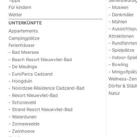
Tipps
Sehenswürdig
Für kindern
- Museen
Wetter
- Denkmäler
- Mühlen
UNTERKÜNFTE
- Aussichtsp
Appartements
Attraktionen
Campingplätze
- Rundfahrten
Ferienhäuser
- Spielplätze
- Bad Meersee
- Indoor-Spie
- Beach Resort Nieuwvliet-Bad
- Bowling
- De Meulinge
- Minigolfplät
- EuroParcs Cadzand
Wellness-Zen
- Hoogduin
Dörfer & Städ
- Noordzee Résidence Cadzand-Bad
Natur
- Resort Nieuwvliet-Bad
- Schoneveld
- Strand Resort Nieuwvliet-Bad
- Waterdunen
- Zonneweelde
- Zwinhoeve