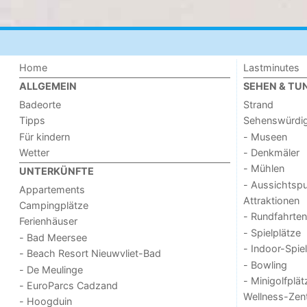
Home
Lastminutes
ALLGEMEIN
SEHEN & TU
Badeorte
Strand
Tipps
Sehenswürdig
Für kindern
- Museen
Wetter
- Denkmäler
- Mühlen
UNTERKÜNFTE
- Aussichtsp
Appartements
Attraktionen
Campingplätze
- Rundfahrten
Ferienhäuser
- Spielplätze
- Bad Meersee
- Indoor-Spie
- Beach Resort Nieuwvliet-Bad
- Bowling
- De Meulinge
- Minigolfplät
- EuroParcs Cadzand
Wellness-Zen
- Hoogduin