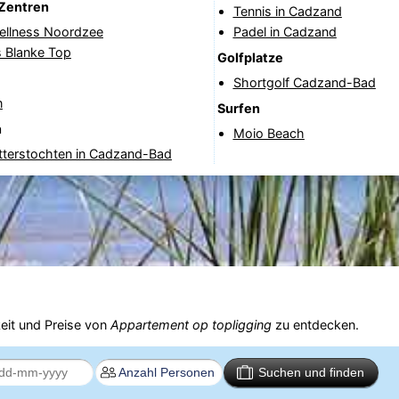
Zentren
Tennis in Cadzand
ellness Noordzee
Padel in Cadzand
s Blanke Top
Golfplatze
Shortgolf Cadzand-Bad
n
Surfen
n
Moio Beach
tterstochten in Cadzand-Bad
eit und Preise von
Appartement op topligging
zu entdecken.
Suchen und finden