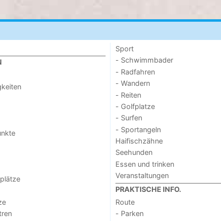
Sport
- Schwimmbader
N
- Radfahren
- Wandern
keiten
- Reiten
- Golfplatze
- Surfen
- Sportangeln
unkte
Haifischzähne
Seehunden
Essen und trinken
Veranstaltungen
lplätze
PRAKTISCHE INFO.
ze
Route
tren
- Parken