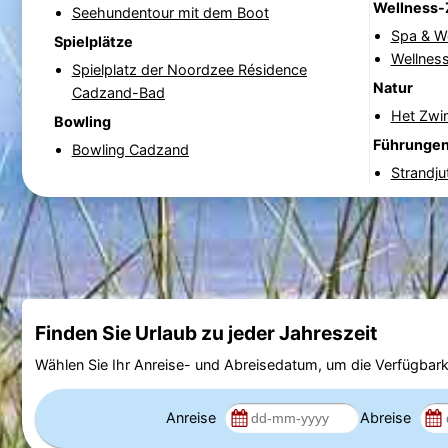
Wellness-
Seehundentour mit dem Boot
Spa & W
Spielplätze
Wellnes
Spielplatz der Noordzee Résidence
Natur
Cadzand-Bad
Het Zwi
Bowling
Führunge
Bowling Cadzand
Strandju
Finden Sie Urlaub zu jeder Jahreszeit
Wählen Sie Ihr Anreise- und Abreisedatum, um die Verfügbark
Anreise
Abreise