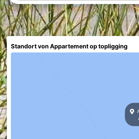
Standort von Appartement op topligging
A