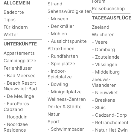
Forum
ALLGEMEIN
Strand
Reisebuchshop
Sehenswürdigkeiten
Badeorte
TAGESAUSFLÜGE
- Museen
Tipps
- Denkmäler
Für kindern
Zeeland
- Mühlen
Wetter
Walcheren
- Aussichtspunkte
- Veere
UNTERKÜNFTE
Attraktionen
- Domburg
Appartements
- Rundfahrten
- Zoutelande
Campingplätze
- Spielplätze
- Vlissingen
Ferienhäuser
- Indoor-
- Middelburg
- Bad Meersee
Spielplätze
Zeeuws-
- Beach Resort
- Bowling
Vlaanderen
Nieuwvliet-Bad
- Minigolfplätze
- Nieuwvliet
- De Meulinge
Wellness-Zentren
- Breskens
- EuroParcs
Dörfer & Städte
- Sluis
Cadzand
Natur
- Cadzand-Dorp
- Hoogduin
Sport
- Retranchement
- Noordzee
- Schwimmbader
Résidence
- Natur Het Zwin