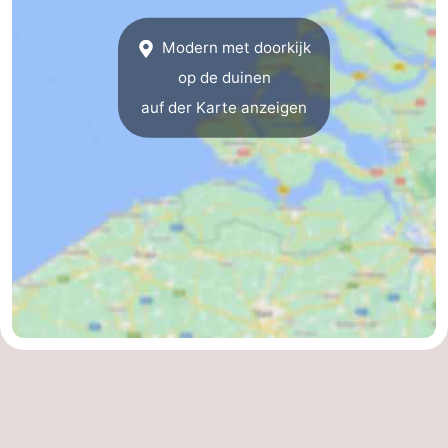
Domburg
-
Modern met doorkijk
op de duinen
Zoutelande
-
auf der Karte anzeigen
Vlissingen
-
Middelburg
Zeeuws-
Vlaanderen
-
Nieuwvliet
-
Breskens
-
Sluis
-
Cadzand-
-
Dorp
Retranchement
-