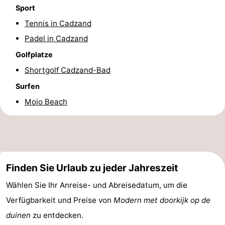
Sport
Radfahren
-
Tennis in Cadzand
Wandern
-
Padel in Cadzand
Golfplatze
Reiten
-
Shortgolf Cadzand-Bad
Golfplatze
-
Surfen
Moio Beach
Surfen
-
Sportangeln
Haifischzähne
Seehunden
Finden Sie Urlaub zu jeder Jahreszeit
Essen
Wählen Sie Ihr Anreise- und Abreisedatum, um die
und
Veranstaltungen
Verfügbarkeit und Preise von
Modern met doorkijk op de
duinen
zu entdecken.
trinken
Praktisch