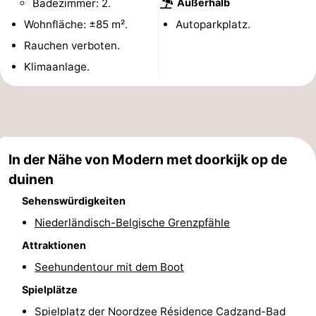
Badezimmer: 2.
Außerhalb
Bad
Zwinhoeve
Hotels
Wohnfläche: ±85 m².
Autoparkplatz.
Rauchen verboten.
Lastminutes
Klimaanlage.
Strand
Sehen
&
-
In der Nähe von Modern met doorkijk op de
duinen
tun
Museen
-
Sehenswürdigkeiten
Denkmäler
-
Niederländisch-Belgische Grenzpfähle
Mühlen
-
Attraktionen
Seehundentour mit dem Boot
Aussichtspunkte
Attraktionen
Spielplätze
-
Spielplatz der Noordzee Résidence Cadzand-Bad