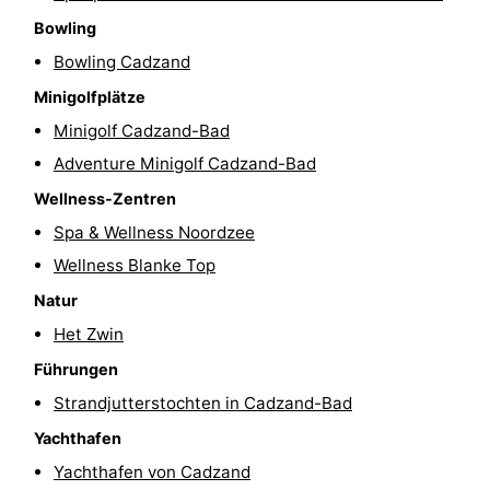
Bowling
Rundfahrten
-
Bowling Cadzand
Spielplätze
-
Minigolfplätze
Indoor-
-
Minigolf Cadzand-Bad
Adventure Minigolf Cadzand-Bad
Spielplätze
Bowling
-
Wellness-Zentren
Minigolfplätze
Wellness-
Spa & Wellness Noordzee
Wellness Blanke Top
Zentren
Dörfer
Natur
&
Natur
Het Zwin
Führungen
Städte
Sport
Strandjutterstochten in Cadzand-Bad
-
Yachthafen
Yachthafen von Cadzand
Schwimmbader
-