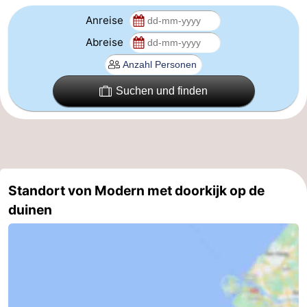
Anreise
Forum
Abreise
Route
-
Suchen und finden
Parken
Reisebuchshop
Medizin
Adressen
Region
Standort von Modern met doorkijk op de
Zeeland
duinen
Walcheren
-
Veere
-