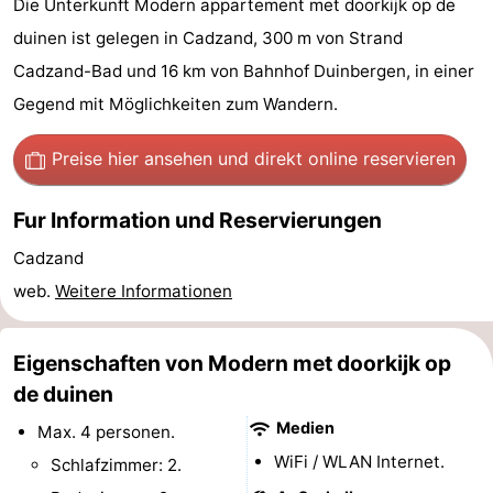
Die Unterkunft Modern appartement met doorkijk op de
Meersee
Beach
-
duinen ist gelegen in Cadzand, 300 m von Strand
Cadzand-Bad und 16 km von Bahnhof Duinbergen, in einer
Resort
De
-
Gegend mit Möglichkeiten zum Wandern.
Nieuwvliet-
Meulinge
EuroParcs
-
Preise hier ansehen
und direkt online reservieren
Bad
Cadzand
Hoogduin
-
Fur Information und Reservierungen
Noordzee
-
Cadzand
Résidence
Resort
-
web.
Weitere Informationen
Cadzand-
Nieuwvliet-
Schoneveld
-
Eigenschaften von Modern met doorkijk op
Bad
Bad
Strand
-
de duinen
Resort
Waterdunen
-
Medien
Max. 4 personen.
WiFi / WLAN Internet.
Schlafzimmer: 2.
Nieuwvliet-
Zonneweelde
-