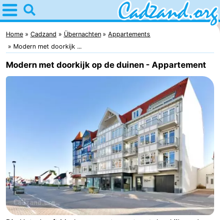
Home
Cadzand
Home
Cadzand
Übernachten
Appartements
Modern met doorkijk ...
Tipps
Modern met doorkijk op de duinen - Appartement
Für
kindern
Übernachten
Appartements
Campingplätze
Ferienhäuser
-
Bad
-