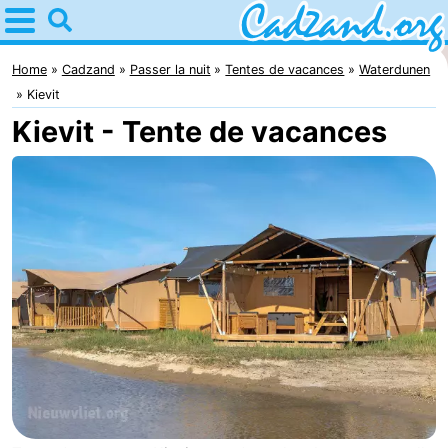
Home
Cadzand
Home
Cadzand
Passer la nuit
Tentes de vacances
Waterdunen
Kievit
Astuces
Kievit - Tente de vacances
Avec
les
Passer
enfants
la
Appartements
nuit
Campings
Chaumières
-
Bad
-