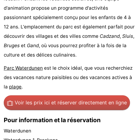
d'animation propose un programme d'activités
de
-
passionnant spécialement conçu pour les enfants de 4 à
vue
Croisières
-
12 ans. L'emplacement du parc est également parfait pour
découvrir des villages et des villes comme
Cadzand
,
Sluis
,
Terrains
-
Bruges
et
Gand
, où vous pourrez profiter à la fois de la
de
Aires
-
culture et des délices culinaires.
jeux
de
Bowling
-
Parc Waterdunen
est le choix idéal, que vous recherchiez
des vacances nature paisibles ou des vacances actives à
jeux
Parcours
Centres
la
plage
.
intérieures
de
de
Villages
Voir les prix ici
et réserver directement en ligne
mini-
bien-
&
Nature
Pour information et la réservation
golf
être
villes
Sports
Waterdunen
-