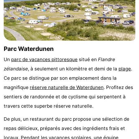
Bad
Zwinhoeve
Hôtels
Last
minutes
Plages
Parc Waterdunen
Voir
Un
parc de vacances pittoresque
situé en
Flandre
et
Lieux
zélandaise
, à seulement un kilomètre et demi de la
plage
.
faire
d'intérêt
-
Ce parc se distingue par son emplacement dans la
magnifique
réserve naturelle de Waterdunen
. Profitez des
Musées
-
sentiers de randonnée et de cyclisme qui serpentent à
Monuments
-
travers cette superbe réserve naturelle.
De plus, un restaurant du parc propose une sélection de
Moulins
-
repas délicieux, préparés avec des ingrédients frais et
Points
Attractions
locaux. Pendant les vacances scolaires, une équipe