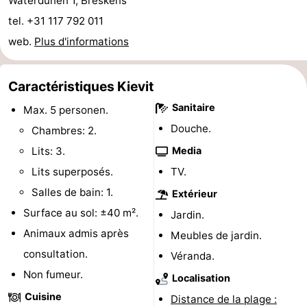
Waterdunen 1, Breskens
tel. +31 117 792 011
Piscines
-
web.
Plus d'informations
Faire
-
du
Randonnée
-
Caractéristiques Kievit
Sanitaire
Max. 5 personen.
vélo
Équitation
-
Douche.
Chambres: 2.
Terrains
-
Lits: 3.
Media
Lits superposés.
TV.
de
Surfen
-
Salles de bain: 1.
Extérieur
golf
Peche
-
Surface au sol: ±40 m².
Jardin.
Animaux admis après
Meubles de jardin.
Sportive
Equitation
Glossopètre
consultation.
Véranda.
Observation
Non fumeur.
Localisation
Cuisine
des
Boire
Distance de la plage :