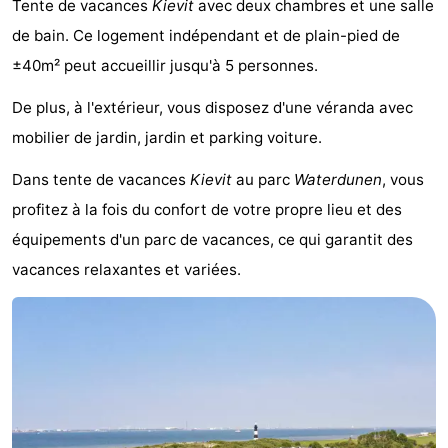
Tente de vacances
Kievit
avec deux chambres et une salle
Meersee
Beach
-
de bain. Ce logement indépendant et de plain-pied de
±40m² peut accueillir jusqu'à 5 personnes.
Resort
De
-
De plus, à l'extérieur, vous disposez d'une véranda avec
Nieuwvliet-
Meulinge
EuroParcs
-
mobilier de jardin, jardin et parking voiture.
Bad
Cadzand
Hoogduin
-
Dans tente de vacances
Kievit
au parc
Waterdunen
, vous
Noordzee
-
profitez à la fois du confort de votre propre lieu et des
équipements d'un parc de vacances, ce qui garantit des
Résidence
Resort
-
vacances relaxantes et variées.
Cadzand-
Nieuwvliet-
Schoneveld
-
Bad
Bad
Strand
-
Resort
Waterdunen
-
Nieuwvliet-
Zonneweelde
-