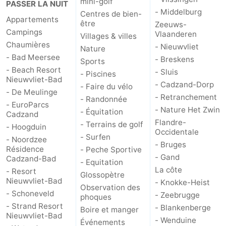
mini-golf
PASSER LA NUIT
- Middelburg
Centres de bien-
Appartements
être
Zeeuws-
Campings
Vlaanderen
Villages & villes
Chaumières
- Nieuwvliet
Nature
- Bad Meersee
- Breskens
Sports
- Beach Resort
- Sluis
- Piscines
Nieuwvliet-Bad
- Cadzand-Dorp
- Faire du vélo
- De Meulinge
- Retranchement
- Randonnée
- EuroParcs
- Nature Het Zwin
- Équitation
Cadzand
Flandre-
- Terrains de golf
- Hoogduin
Occidentale
- Surfen
- Noordzee
- Bruges
Résidence
- Peche Sportive
- Gand
Cadzand-Bad
- Equitation
La côte
- Resort
Glossopètre
Nieuwvliet-Bad
- Knokke-Heist
Observation des
- Schoneveld
- Zeebrugge
phoques
- Strand Resort
- Blankenberge
Boire et manger
Nieuwvliet-Bad
- Wenduine
Événements