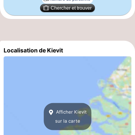
Chercher et trouver
Veere
-
Domburg
-
Zoutelande
-
Localisation de Kievit
Vlissingen
-
Middelburg
Zeeuws-
Vlaanderen
-
Nieuwvliet
-
Breskens
-
Afficher Kievit
Sluis
-
sur la carte
Cadzand-
-