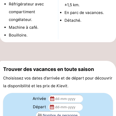
Réfrigérateur avec
±1,5 km.
phoques
et
Événements
compartiment
En parc de vacances.
congélateur.
manger
Pratiques
Détaché.
Machine à café.
Forum
Bouilloire.
Route
-
Stationnement
Adresses
Trouver des vacances en toute saison
Choisissez vos dates d'arrivée et de départ pour découvrir
Médicales
Région
la disponibilité et les prix de
Kievit
.
Zeeland
Arrivée
Walcheren
Départ
-