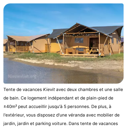
Meersee
Beach
-
Resort
De
-
Nieuwvliet-
Meulinge
EuroParcs
-
Bad
Cadzand
Hoogduin
-
Noordzee
-
Résidence
Resort
-
Cadzand-
Nieuwvliet-
Schoneveld
-
Tente de vacances
Kievit
avec deux chambres et une salle
Bad
Bad
Strand
-
de bain. Ce logement indépendant et de plain-pied de
±40m² peut accueillir jusqu'à 5 personnes. De plus, à
Resort
Waterdunen
-
l'extérieur, vous disposez d'une véranda avec mobilier de
Nieuwvliet-
Zonneweelde
-
jardin, jardin et parking voiture. Dans tente de vacances