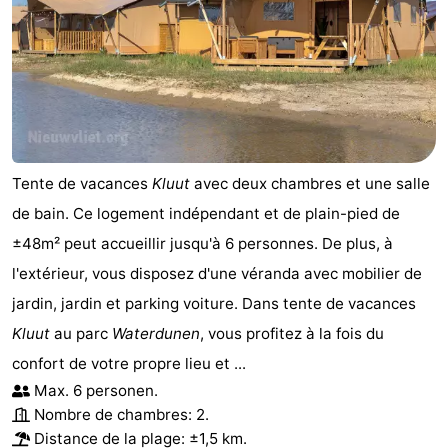
de
-
vue
Croisières
-
Terrains
-
de
Aires
-
Tente de vacances
Kluut
avec deux chambres et une salle
jeux
de
Bowling
-
de bain. Ce logement indépendant et de plain-pied de
±48m² peut accueillir jusqu'à 6 personnes. De plus, à
jeux
Parcours
Centres
l'extérieur, vous disposez d'une véranda avec mobilier de
intérieures
de
de
Villages
jardin, jardin et parking voiture. Dans tente de vacances
Kluut
au parc
Waterdunen
, vous profitez à la fois du
mini-
bien-
&
Nature
confort de votre propre lieu et ...
golf
être
villes
Sports
Max. 6 personen.
Nombre de chambres: 2.
-
Distance de la plage: ±1,5 km.