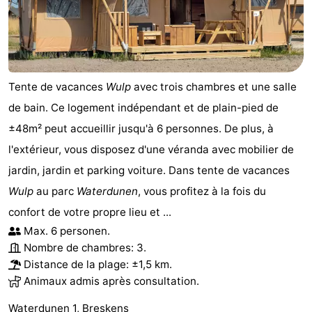
phoques
et
Événements
manger
Pratiques
Forum
Tente de vacances
Wulp
avec trois chambres et une salle
de bain. Ce logement indépendant et de plain-pied de
Route
±48m² peut accueillir jusqu'à 6 personnes. De plus, à
-
l'extérieur, vous disposez d'une véranda avec mobilier de
jardin, jardin et parking voiture. Dans tente de vacances
Stationnement
Adresses
Wulp
au parc
Waterdunen
, vous profitez à la fois du
Médicales
Région
confort de votre propre lieu et ...
Max. 6 personen.
Zeeland
Nombre de chambres: 3.
Distance de la plage: ±1,5 km.
Walcheren
Animaux admis après consultation.
-
Waterdunen 1, Breskens