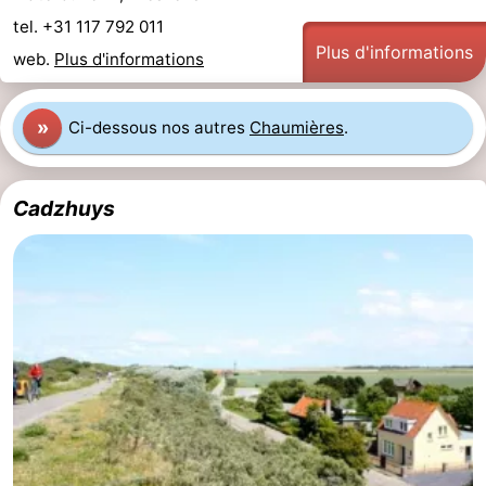
tel. +31 117 792 011
Veere
-
Plus d'informations
web.
Plus d'informations
Domburg
-
»
Ci-dessous nos autres
Chaumières
.
Zoutelande
-
Vlissingen
-
Cadzhuys
Middelburg
Zeeuws-
Vlaanderen
-
Nieuwvliet
-
Breskens
-
Sluis
-
Cadzand-
-