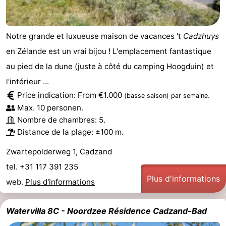
Dorp
Retranchement
-
Notre grande et luxueuse maison de vacances 't
Cadzhuys
Nature
Flandre-
en Zélande est un vrai bijou ! L'emplacement fantastique
Het
Occidentale
-
au pied de la dune (juste à côté du camping Hoogduin) et
l'intérieur ...
Zwin
Bruges
-
Price indication: From €1.000
.
(basse saison)
par semaine
Max. 10 personen.
Gand
La
Nombre de chambres: 5.
Distance de la plage: ±100 m.
côte
-
Zwartepolderweg 1, Cadzand
Knokke-
-
tel. +31 117 391 235
Heist
Zeebrugge
-
Plus d'informations
web.
Plus d'informations
Blankenberge
-
Watervilla 8C - Noordzee Résidence Cadzand-Bad
Wenduine
Météo