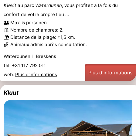
Kievit
au parc
Waterdunen
, vous profitez à la fois du
Bad
Zwinhoeve
Hôtels
confort de votre propre lieu ...
Last
Max. 5 personen.
Nombre de chambres: 2.
minutes
Plages
Distance de la plage: ±1,5 km.
Animaux admis après consultation.
Voir
Waterdunen 1, Breskens
et
Lieux
tel. +31 117 792 011
Plus d'informations
web.
Plus d'informations
faire
d'intérêt
-
Musées
-
Kluut
Monuments
-
Moulins
-
Points
Attractions