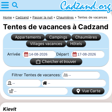
Home
Cadzand
Home
Cadzand
Passer la nuit
Chaumières
Tentes de vacances
Tentes de vacances à Cadzand
Astuces
Appartements
Campings
Chaumières
Avec
Villages vacances
Hôtels
les
Passer
Arrivée
Départ
enfants
la
Appartements
Chercher et trouver
nuit
Campings
Filtrer Tentes de vacances:
Chaumières
Vue Carte
-
Bad
-
Kievit