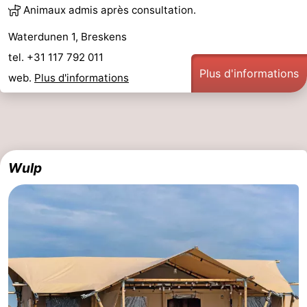
Animaux admis après consultation.
Piscines
-
Waterdunen 1, Breskens
Faire
-
tel. +31 117 792 011
Plus d'informations
web.
Plus d'informations
du
Randonnée
-
vélo
Équitation
-
Terrains
-
Wulp
de
Surfen
-
golf
Peche
-
Sportive
Equitation
Glossopètre
Observation
des
Boire