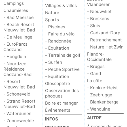
Campings
Vlaanderen
Villages & villes
Chaumières
- Nieuwvliet
Nature
- Bad Meersee
- Breskens
Sports
- Beach Resort
- Sluis
- Piscines
Nieuwvliet-Bad
- Cadzand-Dorp
- Faire du vélo
- De Meulinge
- Retranchement
- Randonnée
- EuroParcs
- Nature Het Zwin
- Équitation
Cadzand
Flandre-
- Terrains de golf
- Hoogduin
Occidentale
- Surfen
- Noordzee
- Bruges
Résidence
- Peche Sportive
- Gand
Cadzand-Bad
- Equitation
La côte
- Resort
Glossopètre
Nieuwvliet-Bad
- Knokke-Heist
Observation des
- Schoneveld
- Zeebrugge
phoques
- Strand Resort
- Blankenberge
Boire et manger
Nieuwvliet-Bad
- Wenduine
Événements
- Waterdunen
AUTRE
INFOS
- Zonneweelde
À propos de nous