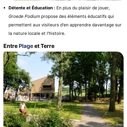
Détente et Éducation :
En plus du plaisir de jouer,
phoques
et
Événements
Groede Podium
propose des éléments éducatifs qui
manger
Pratiques
permettent aux visiteurs d'en apprendre davantage sur
la nature locale et l'histoire.
Forum
Entre
Plage
et Terre
Route
-
Stationnement
Adresses
Médicales
Région
Zeeland
Walcheren
-