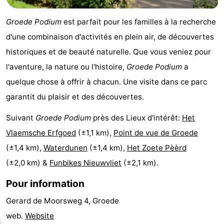
Veere
-
Groede Podium
est parfait pour les familles à la recherche
d'une combinaison d'activités en plein air, de découvertes
Domburg
-
historiques et de beauté naturelle. Que vous veniez pour
Zoutelande
-
l'aventure, la nature ou l'histoire,
Groede Podium
a
quelque chose à offrir à chacun. Une visite dans ce parc
Vlissingen
-
garantit du plaisir et des découvertes.
Middelburg
Zeeuws-
Suivant
Groede Podium
près des Lieux d'intérêt:
Het
Vlaanderen
-
Vlaemsche Erfgoed
(±1,1 km),
Point de vue de Groede
(±1,4 km),
Waterdunen
(±1,4 km),
Het Zoete Pèèrd
Nieuwvliet
-
(±2,0 km) &
Funbikes Nieuwvliet
(±2,1 km).
Breskens
-
Pour information
Sluis
-
Gerard de Moorsweg 4, Groede
web.
Website
Cadzand-
-