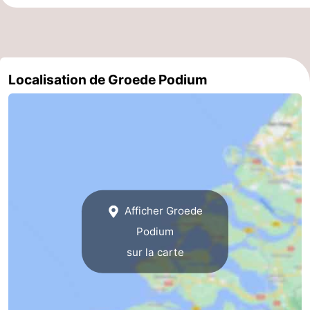
Dorp
Retranchement
-
Nature
Flandre-
Localisation de Groede Podium
Het
Occidentale
-
Zwin
Bruges
-
Gand
La
côte
-
Afficher Groede
Knokke-
-
Podium
Heist
Zeebrugge
-
sur la carte
Blankenberge
-
Wenduine
Météo