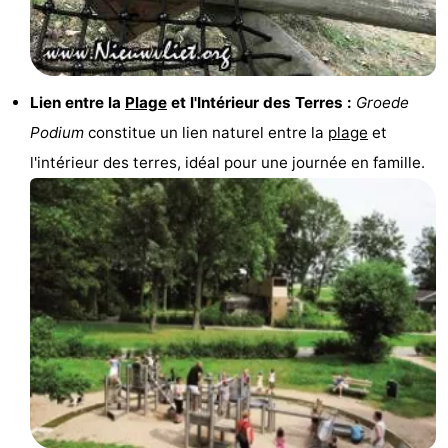
Piscines
-
Faire
-
Lien entre la
Plage
et l'Intérieur des Terres :
Groede
du
Randonnée
-
Podium
constitue un lien naturel entre la
plage
et
l'intérieur des terres, idéal pour une journée en famille.
vélo
Équitation
-
Terrains
-
de
Surfen
-
golf
Peche
-
Sportive
Equitation
Glossopètre
Observation
des
Boire