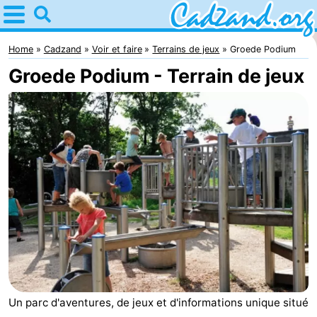
Home
Cadzand
Home
Cadzand
Voir et faire
Terrains de jeux
Groede Podium
Groede Podium - Terrain de jeux
Astuces
Avec
les
Passer
enfants
la
Appartements
nuit
Campings
Chaumières
-
Un parc d'aventures, de jeux et d'informations unique situé
Bad
-