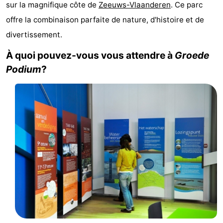
sur la magnifique côte de
Zeeuws-Vlaanderen
. Ce parc
Meersee
Beach
-
offre la combinaison parfaite de nature, d'histoire et de
divertissement.
Resort
De
-
À quoi pouvez-vous vous attendre à
Groede
Nieuwvliet-
Meulinge
EuroParcs
-
Podium
?
Bad
Cadzand
Hoogduin
-
Noordzee
-
Résidence
Resort
-
Cadzand-
Nieuwvliet-
Schoneveld
-
Bad
Bad
Strand
-
Resort
Waterdunen
-
Nieuwvliet-
Zonneweelde
-