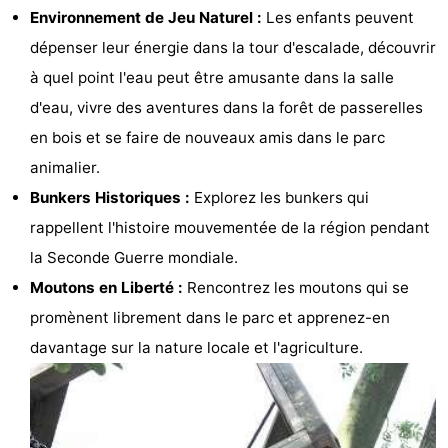
Environnement de Jeu Naturel :
Les enfants peuvent
Bad
Zwinhoeve
Hôtels
dépenser leur énergie dans la tour d'escalade, découvrir
Last
à quel point l'eau peut être amusante dans la salle
d'eau, vivre des aventures dans la forêt de passerelles
minutes
Plages
en bois et se faire de nouveaux amis dans le parc
Voir
animalier.
Bunkers Historiques :
Explorez les bunkers qui
et
Lieux
rappellent l'histoire mouvementée de la région pendant
faire
d'intérêt
-
la Seconde Guerre mondiale.
Moutons en Liberté :
Rencontrez les moutons qui se
Musées
-
promènent librement dans le parc et apprenez-en
Monuments
-
davantage sur la nature locale et l'agriculture.
Moulins
-
Points
Attractions