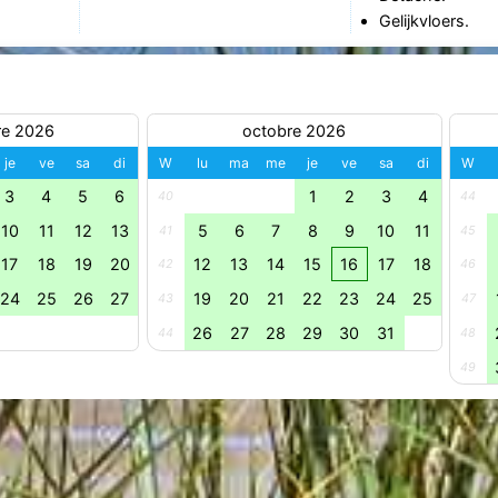
Gelijkvloers.
d
re 2026
octobre 2026
je
ve
sa
di
W
lu
ma
me
je
ve
sa
di
W
3
4
5
6
1
2
3
4
40
44
10
11
12
13
5
6
7
8
9
10
11
41
45
17
18
19
20
12
13
14
15
16
17
18
42
46
24
25
26
27
19
20
21
22
23
24
25
43
47
26
27
28
29
30
31
44
48
49