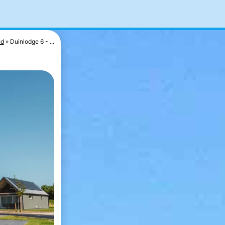
nd
Duinlodge 6 - ...