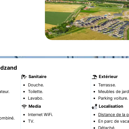
adzand
Sanitaire
Extérieur
Douche.
Terrasse.
teur.
Toilette.
Meubles de jard
Lavabo.
Parking voiture.
Media
Localisation
Internet WiFi.
Distance de la p
ombiné.
TV.
En parc de vac
Détaché.