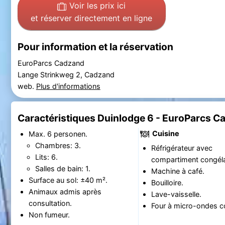
Voir les prix ici
et réserver directement en ligne
Pour information et la réservation
EuroParcs Cadzand
Lange Strinkweg 2, Cadzand
web.
Plus d'informations
Caractéristiques Duinlodge 6 - EuroParcs C
Cuisine
Max. 6 personen.
Chambres: 3.
Réfrigérateur avec
Lits: 6.
compartiment congéla
Salles de bain: 1.
Machine à café.
Surface au sol: ±40 m².
Bouilloire.
Animaux admis après
Lave-vaisselle.
consultation.
Four à micro-ondes c
Non fumeur.