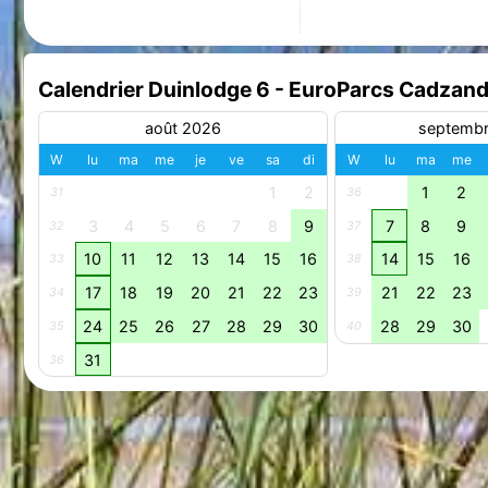
Calendrier Duinlodge 6 - EuroParcs Cadzan
août 2026
septemb
W
lu
ma
me
je
ve
sa
di
W
lu
ma
me
1
2
1
2
31
36
3
4
5
6
7
8
9
7
8
9
32
37
10
11
12
13
14
15
16
14
15
16
33
38
17
18
19
20
21
22
23
21
22
23
34
39
24
25
26
27
28
29
30
28
29
30
35
40
31
36