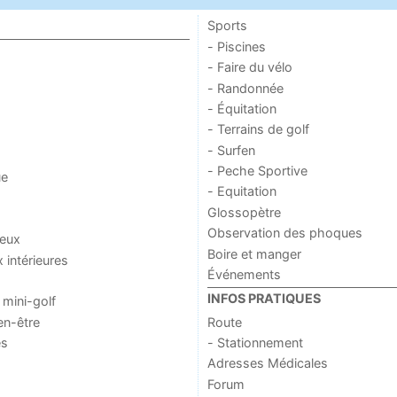
Sports
- Piscines
- Faire du vélo
- Randonnée
- Équitation
- Terrains de golf
- Surfen
- Peche Sportive
ue
- Equitation
Glossopètre
Observation des phoques
jeux
Boire et manger
x intérieures
Événements
INFOS PRATIQUES
 mini-golf
en-être
Route
es
- Stationnement
Adresses Médicales
Forum