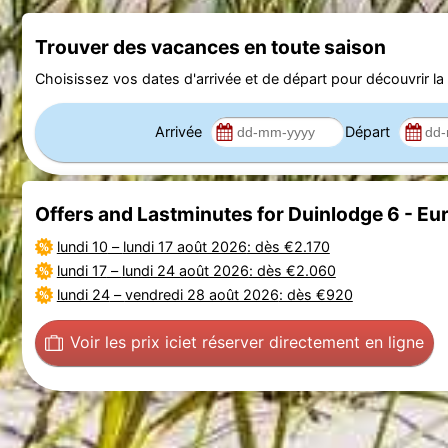
Trouver des vacances en toute saison
Choisissez vos dates d'arrivée et de départ pour découvrir la d
Arrivée
Départ
Offers and Lastminutes for Duinlodge 6 - E
lundi 10
–
lundi 17 août 2026
: dès €2.170
lundi 17
–
lundi 24 août 2026
: dès €2.060
lundi 24
–
vendredi 28 août 2026
: dès €920
Voir les prix ici
et réserver directement en ligne