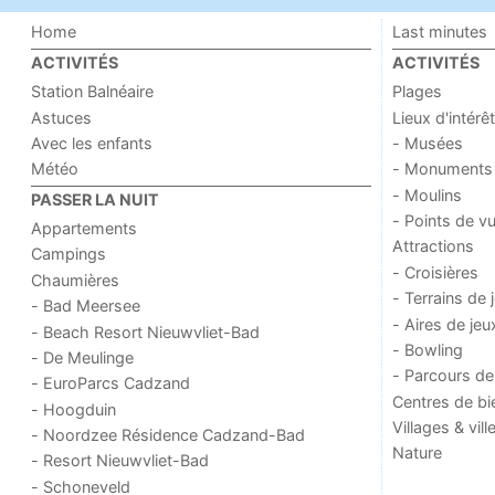
Home
Last minutes
ACTIVITÉS
ACTIVITÉS
Station Balnéaire
Plages
Astuces
Lieux d'intérêt
Avec les enfants
- Musées
Météo
- Monuments
- Moulins
PASSER LA NUIT
- Points de v
Appartements
Attractions
Campings
- Croisières
Chaumières
- Terrains de 
- Bad Meersee
- Aires de jeu
- Beach Resort Nieuwvliet-Bad
- Bowling
- De Meulinge
- Parcours de
- EuroParcs Cadzand
Centres de bi
- Hoogduin
Villages & vill
- Noordzee Résidence Cadzand-Bad
Nature
- Resort Nieuwvliet-Bad
- Schoneveld