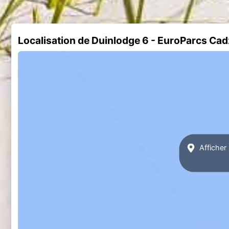
Localisation de Duinlodge 6 - EuroParcs Ca
Afficher