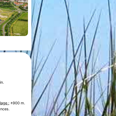
in.
lage :
±900 m.
ances.