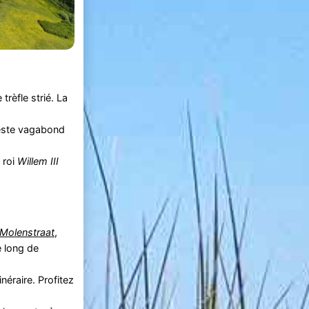
rèfle strié. La
 leste vagabond
 roi
Willem III
Molenstraat
,
e long de
néraire. Profitez