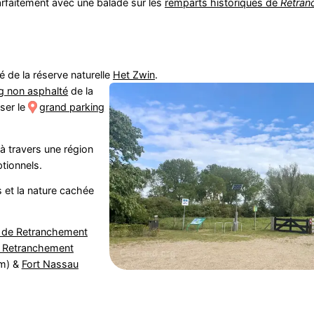
faitement avec une balade sur les
remparts historiques de
Retran
té de la réserve naturelle
Het Zwin
.
g non asphalté
de la
ser le
grand parking
 travers une région
tionnels.
s et la nature cachée
 de Retranchement
x Retranchement
m) &
Fort Nassau