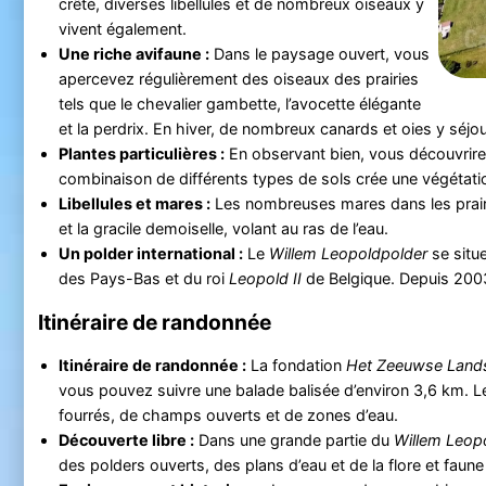
crêté, diverses libellules et de nombreux oiseaux y
vivent également.
Une riche avifaune :
Dans le paysage ouvert, vous
apercevez régulièrement des oiseaux des prairies
tels que le chevalier gambette, l’avocette élégante
et la perdrix. En hiver, de nombreux canards et oies y séjour
Plantes particulières :
En observant bien, vous découvrirez 
combinaison de différents types de sols crée une végétatio
Libellules et mares :
Les nombreuses mares dans les prairies
et la gracile demoiselle, volant au ras de l’eau.
Un polder international :
Le
Willem Leopoldpolder
se situe
des Pays-Bas et du roi
Leopold II
de Belgique. Depuis 2003,
Itinéraire de randonnée
Itinéraire de randonnée :
La fondation
Het Zeeuwse Land
vous pouvez suivre une balade balisée d’environ 3,6 km. L
fourrés, de champs ouverts et de zones d’eau.
Découverte libre :
Dans une grande partie du
Willem Leop
des polders ouverts, des plans d’eau et de la flore et faune