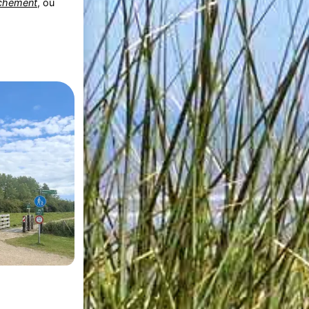
chement
, où