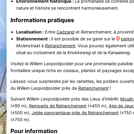
Environnement historique :
La promenade se combine par
nature et histoire se rencontrent harmonieusement.
Informations pratiques
Localisation :
Entre
Cadzand
et
Retranchement
, à proximi
Stationnement :
Il est possible de se garer sur le
parkin
Molenstraat
à
Retranchement
. Vous pouvez également utili
situé au croisement de la
Knokkeweg
et de la
Kanaalweg
.
Visitez le
Willem Leopoldpolder
pour une promenade paisible à
frontalière unique riche en oiseaux, plantes et paysages excep
Laissez-vous surprendre par les rainettes, les polders ouvert
du
Willem Leopoldpolder
près de
Retranchement
!
Suivant
Willem Leopoldpolder
près des Lieux d'intérêt:
Moulin
(±90 m),
Remparts de Retranchement
(±450 m),
Aire de Jeu
(±500 m),
Jetée panoramique près de Retranchement
(±750 
(±750 m).
Pour information