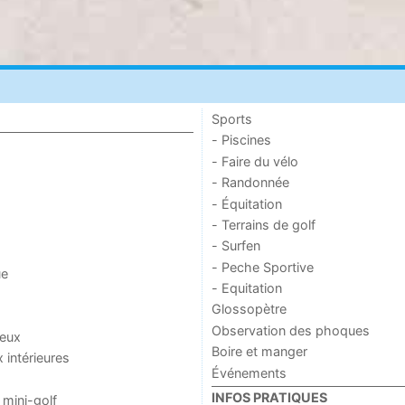
Sports
- Piscines
- Faire du vélo
- Randonnée
- Équitation
- Terrains de golf
- Surfen
- Peche Sportive
ue
- Equitation
Glossopètre
Observation des phoques
jeux
Boire et manger
x intérieures
Événements
INFOS PRATIQUES
 mini-golf