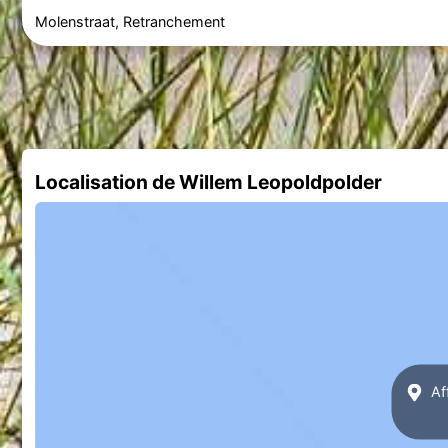
Molenstraat, Retranchement
Localisation de Willem Leopoldpolder
Af