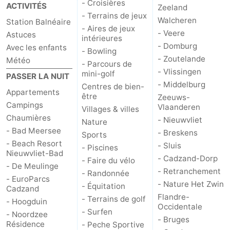
- Croisières
ACTIVITÉS
Zeeland
- Terrains de jeux
Dorp
Retranchement
-
Walcheren
Station Balnéaire
- Aires de jeux
- Veere
Astuces
intérieures
Nature
Flandre-
- Domburg
Avec les enfants
- Bowling
- Zoutelande
Météo
- Parcours de
Het
Occidentale
-
- Vlissingen
mini-golf
PASSER LA NUIT
- Middelburg
Centres de bien-
Zwin
Bruges
-
Appartements
être
Zeeuws-
Campings
Vlaanderen
Villages & villes
Gand
La
Chaumières
- Nieuwvliet
Nature
- Bad Meersee
- Breskens
côte
-
Sports
- Beach Resort
- Sluis
- Piscines
Nieuwvliet-Bad
Knokke-
-
- Cadzand-Dorp
- Faire du vélo
- De Meulinge
- Retranchement
- Randonnée
- EuroParcs
Heist
Zeebrugge
-
- Nature Het Zwin
- Équitation
Cadzand
Flandre-
- Terrains de golf
- Hoogduin
Blankenberge
-
Occidentale
- Surfen
- Noordzee
- Bruges
Résidence
- Peche Sportive
Wenduine
Météo