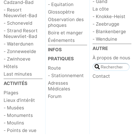
- Gand
Cadzand-Bad
- Equitation
La côte
- Resort
Contact
Glossopètre
Nieuwvliet-Bad
- Knokke-Heist
Observation des
- Schoneveld
- Zeebrugge
phoques
- Strand Resort
- Blankenberge
Boire et manger
Nieuwvliet-Bad
- Wenduine
Événements
- Waterdunen
AUTRE
INFOS
- Zonneweelde
À propos de nous
PRATIQUES
- Zwinhoeve
Hôtels
Route
Last minutes
- Stationnement
Contact
Adresses
ACTIVITÉS
Médicales
Plages
Forum
Lieux d'intérêt
- Musées
- Monuments
- Moulins
- Points de vue