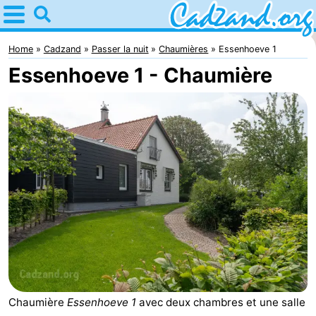
Home
Cadzand
Home
Cadzand
Passer la nuit
Chaumières
Essenhoeve 1
Essenhoeve 1 - Chaumière
Astuces
Avec
les
Passer
enfants
la
Appartements
nuit
Campings
Chaumières
-
Bad
-
Chaumière
Essenhoeve 1
avec deux chambres et une salle