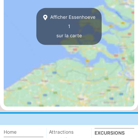
Veere
-
Afficher Essenhoeve
Domburg
-
1
sur la carte
Zoutelande
-
Vlissingen
-
Middelburg
Zeeuws-
Vlaanderen
-
Nieuwvliet
-
Breskens
-
Sluis
-
Home
Attractions
EXCURSIONS
Cadzand-
-