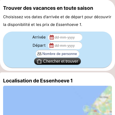
Trouver des vacances en toute saison
phoques
et
Événements
Choisissez vos dates d'arrivée et de départ pour découvrir
manger
Pratiques
la disponibilité et les prix de
Essenhoeve 1
.
Forum
Arrivée
Route
Départ
-
Chercher et trouver
Stationnement
Adresses
Médicales
Région
Localisation de Essenhoeve 1
Zeeland
Walcheren
-