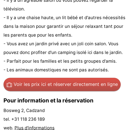
- Il y a un agréable salon où vous pouvez regarder la
Bad
Zwinhoeve
Hôtels
télévision.
- Il y a une chaise haute, un lit bébé et d'autres nécessités
Last
dans la maison pour garantir un séjour relaxant tant pour
minutes
Plages
les parents que pour les enfants.
- Vous avez un jardin privé avec un joli coin salon. Vous
Voir
pouvez donc profiter d'un camping isolé ici dans le jardin.
et
Lieux
- Parfait pour les familles et les petits groupes d'amis.
- Les animaux domestiques ne sont pas autorisés.
faire
d'intérêt
-
Voir les prix ici
et réserver directement en ligne
Musées
-
Monuments
-
Pour information et la réservation
Bosweg 2, Cadzand
Moulins
-
tel. +31 118 236 189
Points
Attractions
web.
Plus d'informations