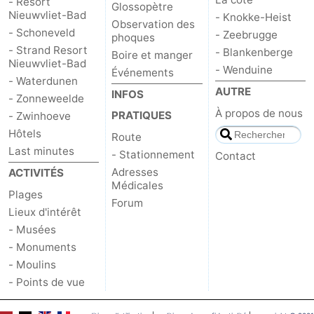
- Resort
Glossopètre
Nieuwvliet-Bad
- Knokke-Heist
Observation des
Dorp
Retranchement
-
- Schoneveld
- Zeebrugge
phoques
- Strand Resort
- Blankenberge
Boire et manger
Nature
Flandre-
Nieuwvliet-Bad
- Wenduine
Événements
- Waterdunen
Het
Occidentale
-
AUTRE
INFOS
- Zonneweelde
À propos de nous
PRATIQUES
- Zwinhoeve
Zwin
Bruges
-
Hôtels
Route
Last minutes
Gand
La
- Stationnement
Contact
Adresses
ACTIVITÉS
côte
-
Médicales
Plages
Forum
Lieux d'intérêt
Knokke-
-
- Musées
Heist
Zeebrugge
-
- Monuments
- Moulins
Blankenberge
-
- Points de vue
Wenduine
Météo