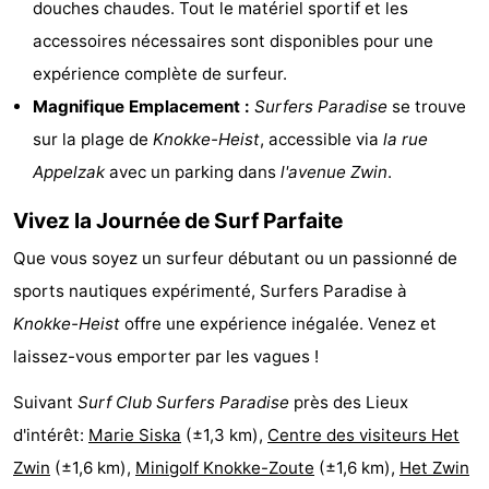
douches chaudes. Tout le matériel sportif et les
Bad
Zwinhoeve
Hôtels
accessoires nécessaires sont disponibles pour une
expérience complète de surfeur.
Last
Magnifique Emplacement :
Surfers Paradise
se trouve
minutes
Plages
sur la plage de
Knokke-Heist
, accessible via
la rue
Appelzak
avec un parking dans
l'avenue Zwin
.
Voir
Vivez la Journée de Surf Parfaite
et
Lieux
Que vous soyez un surfeur débutant ou un passionné de
faire
d'intérêt
-
sports nautiques expérimenté, Surfers Paradise à
Musées
-
Knokke-Heist
offre une expérience inégalée. Venez et
laissez-vous emporter par les vagues !
Monuments
-
Suivant
Surf Club Surfers Paradise
près des Lieux
Moulins
-
d'intérêt:
Marie Siska
(±1,3 km),
Centre des visiteurs Het
Zwin
(±1,6 km),
Minigolf Knokke-Zoute
(±1,6 km),
Het Zwin
Points
Attractions