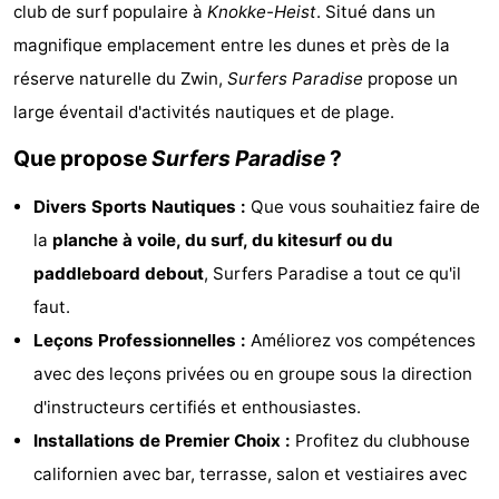
club de surf populaire à
Knokke-Heist
. Situé dans un
Meersee
Beach
-
magnifique emplacement entre les dunes et près de la
Resort
De
-
réserve naturelle du Zwin,
Surfers Paradise
propose un
large éventail d'activités nautiques et de plage.
Nieuwvliet-
Meulinge
EuroParcs
-
Que propose
Surfers Paradise
?
Bad
Cadzand
Hoogduin
-
Divers Sports Nautiques :
Que vous souhaitiez faire de
Noordzee
-
la
planche à voile, du surf, du kitesurf ou du
paddleboard debout
, Surfers Paradise a tout ce qu'il
Résidence
Resort
-
faut.
Cadzand-
Nieuwvliet-
Schoneveld
-
Leçons Professionnelles :
Améliorez vos compétences
avec des leçons privées ou en groupe sous la direction
Bad
Bad
Strand
-
d'instructeurs certifiés et enthousiastes.
Resort
Waterdunen
-
Installations de Premier Choix :
Profitez du clubhouse
californien avec bar, terrasse, salon et vestiaires avec
Nieuwvliet-
Zonneweelde
-