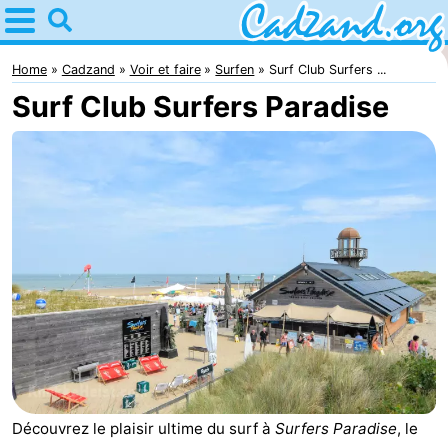
Home
Cadzand
Home
Cadzand
Voir et faire
Surfen
Surf Club Surfers ...
Surf Club Surfers Paradise
Astuces
Avec
les
Passer
enfants
la
Appartements
nuit
Campings
Chaumières
-
Bad
-
Découvrez le plaisir ultime du surf à
Surfers Paradise
, le