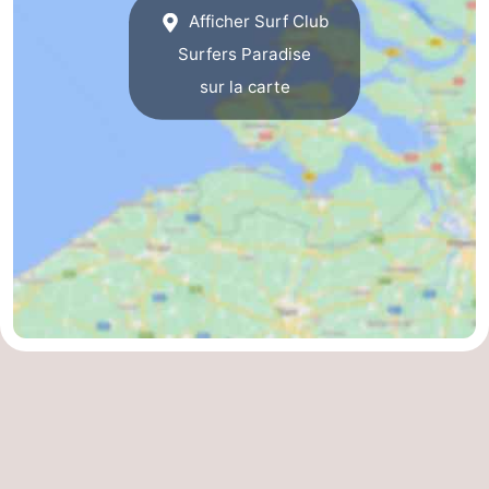
Afficher Surf Club
Piscines
-
Surfers Paradise
Faire
-
sur la carte
du
Randonnée
-
vélo
Équitation
-
Terrains
-
de
Surfen
-
golf
Peche
-
Sportive
Equitation
Glossopètre
Observation
des
Boire