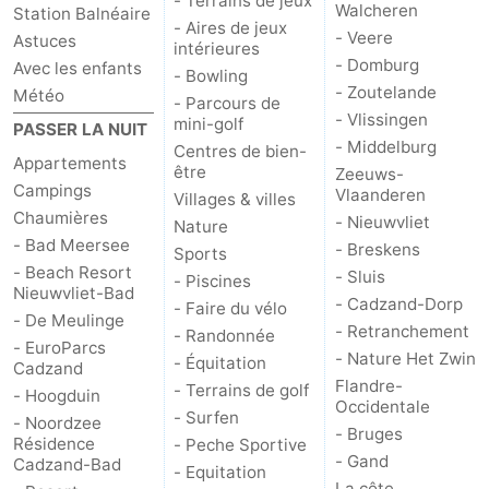
- Terrains de jeux
Walcheren
Station Balnéaire
- Aires de jeux
Veere
-
- Veere
Astuces
intérieures
- Domburg
Avec les enfants
- Bowling
Domburg
-
- Zoutelande
Météo
- Parcours de
- Vlissingen
mini-golf
PASSER LA NUIT
Zoutelande
-
- Middelburg
Centres de bien-
Appartements
être
Zeeuws-
Vlissingen
-
Campings
Vlaanderen
Villages & villes
Chaumières
- Nieuwvliet
Nature
Middelburg
Zeeuws-
- Bad Meersee
- Breskens
Sports
- Beach Resort
- Sluis
- Piscines
Vlaanderen
-
Nieuwvliet-Bad
- Cadzand-Dorp
- Faire du vélo
- De Meulinge
- Retranchement
Nieuwvliet
-
- Randonnée
- EuroParcs
- Nature Het Zwin
- Équitation
Cadzand
Breskens
-
Flandre-
- Terrains de golf
- Hoogduin
Occidentale
- Surfen
- Noordzee
Sluis
-
- Bruges
Résidence
- Peche Sportive
- Gand
Cadzand-Bad
- Equitation
Cadzand-
-
La côte