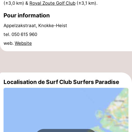
(±3,0 km) &
Royal Zoute Golf Club
(±3,1 km).
de
-
Pour information
vue
Croisières
-
Appelzakstraat, Knokke-Heist
tel. 050 615 960
Terrains
-
web.
Website
de
Aires
-
jeux
de
Bowling
-
jeux
Parcours
Centres
Localisation de Surf Club Surfers Paradise
intérieures
de
de
Villages
mini-
bien-
&
Nature
golf
être
villes
Sports
-