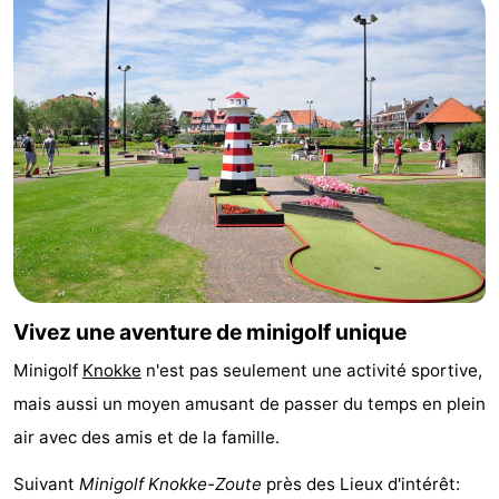
de
-
vue
Croisières
-
Terrains
-
de
Aires
-
jeux
de
Bowling
-
jeux
Parcours
Centres
Vivez une aventure de minigolf unique
intérieures
de
de
Villages
Minigolf
Knokke
n'est pas seulement une activité sportive,
mini-
bien-
&
Nature
mais aussi un moyen amusant de passer du temps en plein
golf
être
villes
Sports
air avec des amis et de la famille.
-
Suivant
Minigolf Knokke-Zoute
près des Lieux d'intérêt: