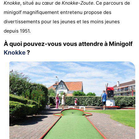
Knokke
, situé au cœur de
Knokke-Zoute
. Ce parcours de
Meersee
Beach
-
minigolf magnifiquement entretenu propose des
divertissements pour les jeunes et les moins jeunes
Resort
De
-
depuis 1951.
Nieuwvliet-
Meulinge
EuroParcs
-
À quoi pouvez-vous vous attendre à Minigolf
Bad
Cadzand
Hoogduin
-
Knokke
?
Noordzee
-
Résidence
Resort
-
Cadzand-
Nieuwvliet-
Schoneveld
-
Bad
Bad
Strand
-
Resort
Waterdunen
-
Nieuwvliet-
Zonneweelde
-