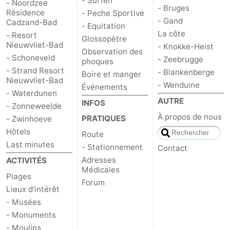
- Surfen
- Noordzee
- Bruges
Résidence
- Peche Sportive
Contact
- Gand
Cadzand-Bad
- Equitation
La côte
- Resort
Glossopètre
Nieuwvliet-Bad
- Knokke-Heist
Observation des
- Schoneveld
- Zeebrugge
phoques
- Strand Resort
- Blankenberge
Boire et manger
Nieuwvliet-Bad
- Wenduine
Événements
- Waterdunen
AUTRE
INFOS
- Zonneweelde
À propos de nous
PRATIQUES
- Zwinhoeve
Hôtels
Route
Last minutes
- Stationnement
Contact
Adresses
ACTIVITÉS
Médicales
Plages
Forum
Lieux d'intérêt
- Musées
- Monuments
- Moulins