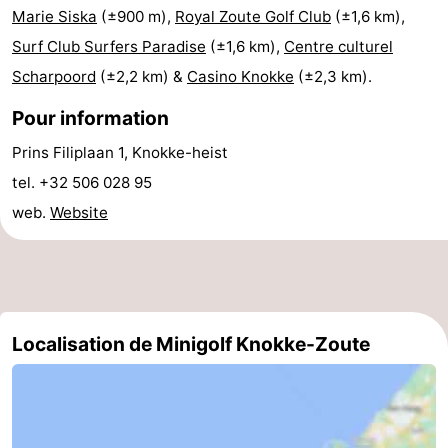
Marie Siska
(±900 m),
Royal Zoute Golf Club
(±1,6 km),
Piscines
-
Surf Club Surfers Paradise
(±1,6 km),
Centre culturel
Faire
-
Scharpoord
(±2,2 km) &
Casino Knokke
(±2,3 km).
Pour information
du
Randonnée
-
Prins Filiplaan 1, Knokke-heist
vélo
Équitation
-
tel. +32 506 028 95
Terrains
-
web.
Website
de
Surfen
-
golf
Peche
-
Localisation de Minigolf Knokke-Zoute
Sportive
Equitation
Glossopètre
Observation
des
Boire