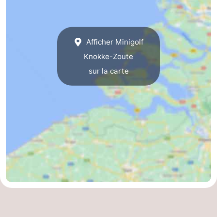
phoques
et
Événements
manger
Pratiques
Afficher Minigolf
Knokke-Zoute
Forum
sur la carte
Route
-
Stationnement
Adresses
Médicales
Région
Zeeland
Walcheren
-