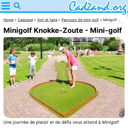
Home
Cadzand
Home
Cadzand
Voir et faire
Parcours de mini-golf
Minigolf ...
Minigolf Knokke-Zoute - Mini-golf
Astuces
Avec
les
Passer
enfants
la
Appartements
nuit
Campings
Chaumières
-
Une journée de plaisir et de défis vous attend à
Minigolf
Bad
-