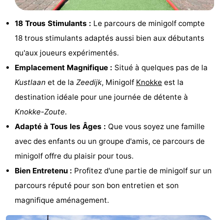
Bad
Zwinhoeve
Hôtels
18 Trous Stimulants :
Le parcours de minigolf compte
Last
18 trous stimulants adaptés aussi bien aux débutants
qu'aux joueurs expérimentés.
minutes
Plages
Emplacement Magnifique :
Situé à quelques pas de la
Voir
Kustlaan
et de la
Zeedijk
, Minigolf
Knokke
est la
destination idéale pour une journée de détente à
et
Lieux
Knokke-Zoute
.
faire
d'intérêt
-
Adapté à Tous les Âges :
Que vous soyez une famille
avec des enfants ou un groupe d'amis, ce parcours de
Musées
-
minigolf offre du plaisir pour tous.
Monuments
-
Bien Entretenu :
Profitez d'une partie de minigolf sur un
parcours réputé pour son bon entretien et son
Moulins
-
magnifique aménagement.
Points
Attractions