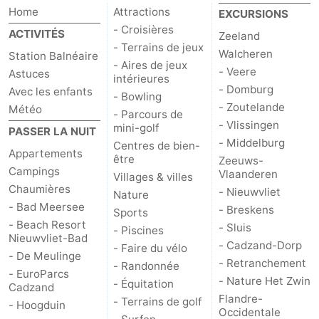
Home
Attractions
EXCURSIONS
Dorp
Retranchement
-
- Croisières
ACTIVITÉS
Zeeland
- Terrains de jeux
Walcheren
Station Balnéaire
Nature
Flandre-
- Aires de jeux
- Veere
Astuces
intérieures
- Domburg
Het
Occidentale
-
Avec les enfants
- Bowling
- Zoutelande
Météo
- Parcours de
Zwin
Bruges
-
- Vlissingen
mini-golf
PASSER LA NUIT
- Middelburg
Centres de bien-
Appartements
Gand
La
être
Zeeuws-
Campings
Vlaanderen
Villages & villes
côte
-
Chaumières
- Nieuwvliet
Nature
- Bad Meersee
- Breskens
Sports
Knokke-
-
- Beach Resort
- Sluis
- Piscines
Nieuwvliet-Bad
- Cadzand-Dorp
- Faire du vélo
Heist
Zeebrugge
-
- De Meulinge
- Retranchement
- Randonnée
- EuroParcs
- Nature Het Zwin
Blankenberge
-
- Équitation
Cadzand
Flandre-
- Terrains de golf
- Hoogduin
Occidentale
Wenduine
Météo