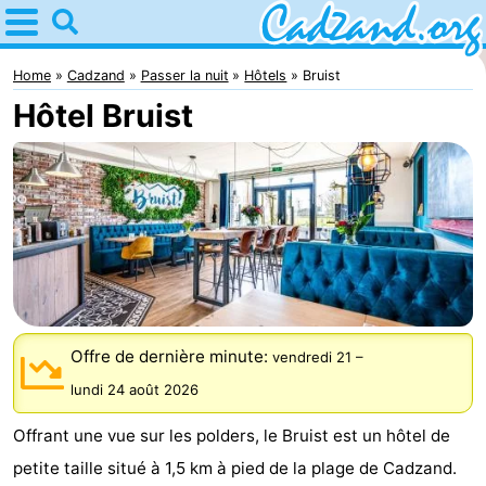
Home
Cadzand
Home
Cadzand
Passer la nuit
Hôtels
Bruist
Hôtel Bruist
Astuces
Avec
les
Passer
enfants
la
Appartements
nuit
Campings
Offre de dernière minute:
vendredi 21
–
Chaumières
lundi 24 août 2026
-
Offrant une vue sur les polders, le Bruist est un hôtel de
Bad
-
petite taille situé à 1,5 km à pied de la plage de Cadzand.