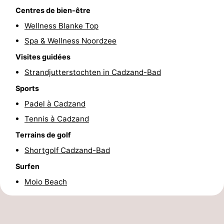
Centres de bien-être
de
-
Wellness Blanke Top
vue
Croisières
-
Spa & Wellness Noordzee
Visites guidées
Terrains
-
Strandjutterstochten in Cadzand-Bad
de
Aires
-
Sports
Padel à Cadzand
jeux
de
Bowling
-
Tennis à Cadzand
jeux
Parcours
Centres
Terrains de golf
intérieures
de
de
Villages
Shortgolf Cadzand-Bad
Surfen
mini-
bien-
&
Nature
Moio Beach
golf
être
villes
Sports
-