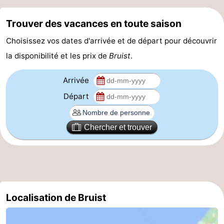
Piscines
-
Trouver des vacances en toute saison
Faire
-
Choisissez vos dates d'arrivée et de départ pour découvrir
la disponibilité et les prix de
Bruist
.
du
Randonnée
-
Arrivée
vélo
Équitation
-
Départ
Terrains
-
Chercher et trouver
de
Surfen
-
golf
Peche
-
Sportive
Equitation
Glossopètre
Observation
Localisation de Bruist
des
Boire