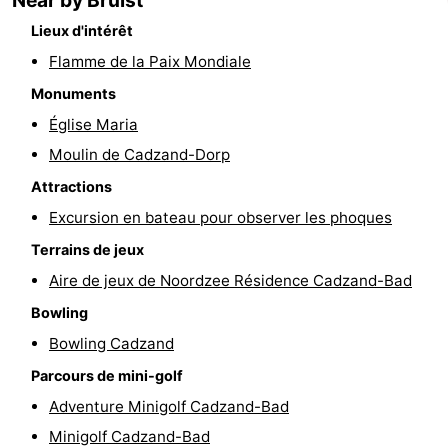
Bad
Zwinhoeve
Hôtels
Lieux d'intérêt
Flamme de la Paix Mondiale
Last
Monuments
minutes
Plages
Église Maria
Moulin de Cadzand-Dorp
Voir
Attractions
et
Lieux
Excursion en bateau pour observer les phoques
Terrains de jeux
faire
d'intérêt
-
Aire de jeux de Noordzee Résidence Cadzand-Bad
Musées
-
Bowling
Monuments
-
Bowling Cadzand
Parcours de mini-golf
Moulins
-
Adventure Minigolf Cadzand-Bad
Points
Attractions
Minigolf Cadzand-Bad