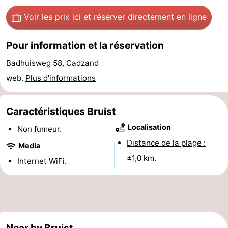
Meersee
Beach
-
Voir les prix ici
et réserver directement en ligne
Resort
De
-
Pour information et la réservation
Nieuwvliet-
Meulinge
EuroParcs
-
Badhuisweg 58, Cadzand
web.
Plus d'informations
Bad
Cadzand
Hoogduin
-
Noordzee
-
Caractéristiques Bruist
Résidence
Resort
-
Localisation
Non fumeur.
Distance de la plage :
Media
Cadzand-
Nieuwvliet-
Schoneveld
-
±1,0 km.
Internet WiFi.
Bad
Bad
Strand
-
Resort
Waterdunen
-
Nieuwvliet-
Zonneweelde
-
Near by Bruist