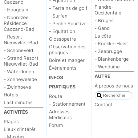
- Équitation
Cadzand
Flandre-
- Terrains de golf
- Hoogduin
Contact
Occidentale
- Surfen
- Noordzee
- Bruges
Résidence
- Peche Sportive
- Gand
Cadzand-Bad
- Equitation
La côte
- Resort
Glossopètre
Nieuwvliet-Bad
- Knokke-Heist
Observation des
- Schoneveld
- Zeebrugge
phoques
- Strand Resort
- Blankenberge
Boire et manger
Nieuwvliet-Bad
- Wenduine
Événements
- Waterdunen
AUTRE
INFOS
- Zonneweelde
À propos de nous
PRATIQUES
- Zwinhoeve
Hôtels
Route
Last minutes
- Stationnement
Contact
Adresses
ACTIVITÉS
Médicales
Plages
Forum
Lieux d'intérêt
- Musées