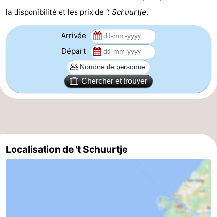
la disponibilité et les prix de
't Schuurtje
.
Veere
-
Arrivée
Domburg
-
Départ
Zoutelande
-
Chercher et trouver
Vlissingen
-
Middelburg
Zeeuws-
Vlaanderen
-
Nieuwvliet
-
Localisation de 't Schuurtje
Breskens
-
Sluis
-
Cadzand-
-