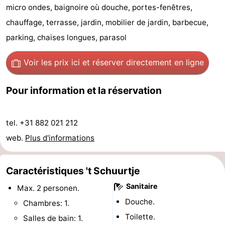
micro ondes, baignoire où douche, portes-fenêtres,
de
-
chauffage, terrasse, jardin, mobilier de jardin, barbecue,
vue
Croisières
-
parking, chaises longues, parasol
Terrains
-
Voir les prix ici
et réserver directement en ligne
de
Aires
-
Pour information et la réservation
jeux
de
Bowling
-
tel. +31 882 021 212
jeux
Parcours
Centres
web.
Plus d'informations
intérieures
de
de
Villages
Caractéristiques 't Schuurtje
mini-
bien-
&
Nature
Sanitaire
Max. 2 personen.
golf
être
villes
Sports
Douche.
Chambres: 1.
Toilette.
-
Salles de bain: 1.