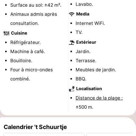
Lavabo.
Surface au sol: ±42 m².
Piscines
-
Animaux admis après
Media
Faire
-
consultation.
Internet WiFi.
TV.
Cuisine
du
Randonnée
-
Réfrigérateur.
Extérieur
vélo
Équitation
-
Machine à café.
Jardin.
Bouilloire.
Terrasse.
Terrains
-
Four à micro-ondes
Meubles de jardin.
de
Surfen
-
combiné.
BBQ.
Localisation
golf
Peche
-
Distance de la plage :
Sportive
Equitation
Glossopètre
±500 m.
Observation
Calendrier 't Schuurtje
des
Boire