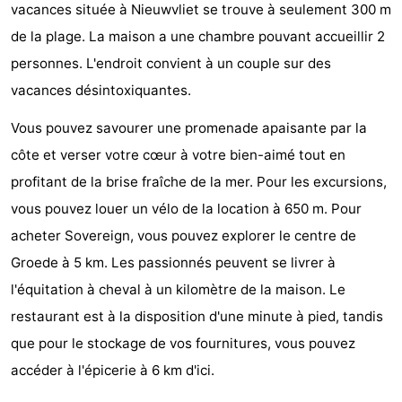
vacances située à Nieuwvliet se trouve à seulement 300 m
Meersee
Beach
-
de la plage. La maison a une chambre pouvant accueillir 2
Resort
De
-
personnes. L'endroit convient à un couple sur des
vacances désintoxiquantes.
Nieuwvliet-
Meulinge
EuroParcs
-
Vous pouvez savourer une promenade apaisante par la
Bad
Cadzand
Hoogduin
-
côte et verser votre cœur à votre bien-aimé tout en
profitant de la brise fraîche de la mer. Pour les excursions,
Noordzee
-
vous pouvez louer un vélo de la location à 650 m. Pour
Résidence
Resort
-
acheter Sovereign, vous pouvez explorer le centre de
Groede à 5 km. Les passionnés peuvent se livrer à
Cadzand-
Nieuwvliet-
Schoneveld
-
l'équitation à cheval à un kilomètre de la maison. Le
Bad
Bad
Strand
-
restaurant est à la disposition d'une minute à pied, tandis
que pour le stockage de vos fournitures, vous pouvez
Resort
Waterdunen
-
accéder à l'épicerie à 6 km d'ici.
Nieuwvliet-
Zonneweelde
-