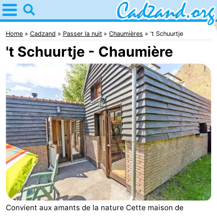
Home
Cadzand
Home
Cadzand
Passer la nuit
Chaumières
't Schuurtje
't Schuurtje - Chaumière
Astuces
Avec
les
Passer
enfants
la
Appartements
nuit
Campings
Chaumières
-
Bad
-
Convient aux amants de la nature Cette maison de