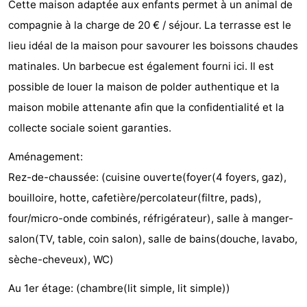
Cette maison adaptée aux enfants permet à un animal de
Bad
Zwinhoeve
Hôtels
compagnie à la charge de 20 € / séjour. La terrasse est le
lieu idéal de la maison pour savourer les boissons chaudes
Last
matinales. Un barbecue est également fourni ici. Il est
minutes
Plages
possible de louer la maison de polder authentique et la
maison mobile attenante afin que la confidentialité et la
Voir
collecte sociale soient garanties.
et
Lieux
Aménagement:
faire
d'intérêt
-
Rez-de-chaussée: (cuisine ouverte(foyer(4 foyers, gaz),
bouilloire, hotte, cafetière/percolateur(filtre, pads),
Musées
-
four/micro-onde combinés, réfrigérateur), salle à manger-
Monuments
-
salon(TV, table, coin salon), salle de bains(douche, lavabo,
sèche-cheveux), WC)
Moulins
-
Au 1er étage: (chambre(lit simple, lit simple))
Points
Attractions