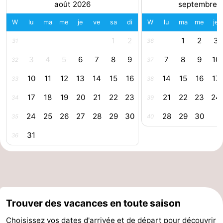
août 2026
septembre 
phoques
et
Événements
W
lu
ma
me
je
ve
sa
di
W
lu
ma
me
je
manger
Pratiques
1
2
1
2
3
31
36
3
4
5
6
7
8
9
7
8
9
10
32
37
Forum
10
11
12
13
14
15
16
14
15
16
17
33
38
Route
17
18
19
20
21
22
23
21
22
23
24
34
39
-
24
25
26
27
28
29
30
28
29
30
35
40
Stationnement
Adresses
31
36
Médicales
Région
Zeeland
Walcheren
Trouver des vacances en toute saison
-
Choisissez vos dates d'arrivée et de départ pour découvrir