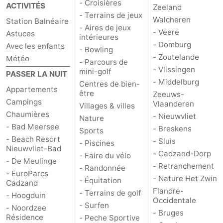
- Croisières
ACTIVITÉS
Zeeland
- Terrains de jeux
Walcheren
Station Balnéaire
- Aires de jeux
- Veere
Astuces
intérieures
- Domburg
Avec les enfants
- Bowling
- Zoutelande
Météo
- Parcours de
- Vlissingen
mini-golf
PASSER LA NUIT
- Middelburg
Centres de bien-
Appartements
être
Zeeuws-
Campings
Vlaanderen
Villages & villes
Chaumières
- Nieuwvliet
Nature
- Bad Meersee
- Breskens
Sports
- Beach Resort
- Sluis
- Piscines
Nieuwvliet-Bad
- Cadzand-Dorp
- Faire du vélo
- De Meulinge
- Retranchement
- Randonnée
- EuroParcs
- Nature Het Zwin
- Équitation
Cadzand
Flandre-
- Terrains de golf
- Hoogduin
Occidentale
- Surfen
- Noordzee
- Bruges
Résidence
- Peche Sportive