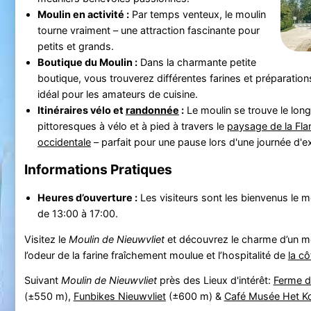
Moulin en activité :
Par temps venteux, le moulin
tourne vraiment – une attraction fascinante pour
petits et grands.
Boutique du Moulin :
Dans la charmante petite
boutique, vous trouverez différentes farines et préparations
idéal pour les amateurs de cuisine.
Itinéraires vélo et
randonnée
:
Le moulin se trouve le long
pittoresques à vélo et à pied à travers le
paysage de la Fla
occidentale
– parfait pour une pause lors d'une journée d'e
Informations Pratiques
Heures d’ouverture :
Les visiteurs sont les bienvenus le m
de 13:00 à 17:00.
Visitez le
Moulin de Nieuwvliet
et découvrez le charme d’un mou
l’odeur de la farine fraîchement moulue et l’hospitalité de
la c
Suivant
Moulin de Nieuwvliet
près des Lieux d'intérêt:
Ferme d
(±550 m),
Funbikes Nieuwvliet
(±600 m) &
Café Musée Het K