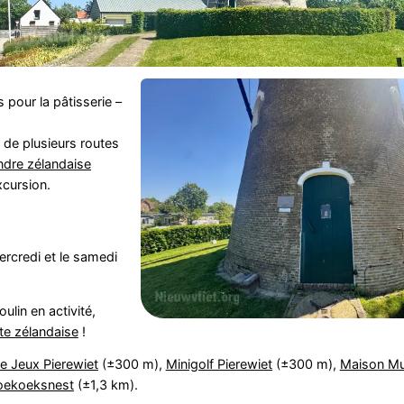
 pour la pâtisserie –
 de plusieurs routes
ndre zélandaise
xcursion.
ercredi et le samedi
lin en activité,
ôte zélandaise
!
e Jeux Pierewiet
(±300 m),
Minigolf Pierewiet
(±300 m),
Maison Mu
oekoeksnest
(±1,3 km).