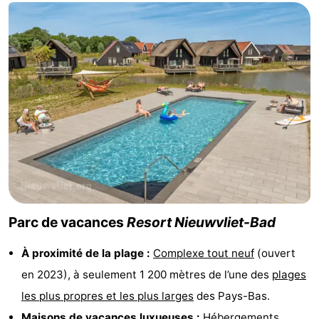
de
-
vue
Croisières
-
Terrains
-
de
Aires
-
jeux
de
Bowling
-
jeux
Parcours
Centres
intérieures
de
de
Villages
Parc de vacances
Resort Nieuwvliet-Bad
mini-
bien-
&
Nature
À proximité de la plage :
Complexe tout neuf
(ouvert
en 2023), à seulement 1 200 mètres de l’une des
plages
golf
être
villes
Sports
les plus propres et les plus larges
des Pays-Bas.
-
Maisons de vacances luxueuses :
Hébergements