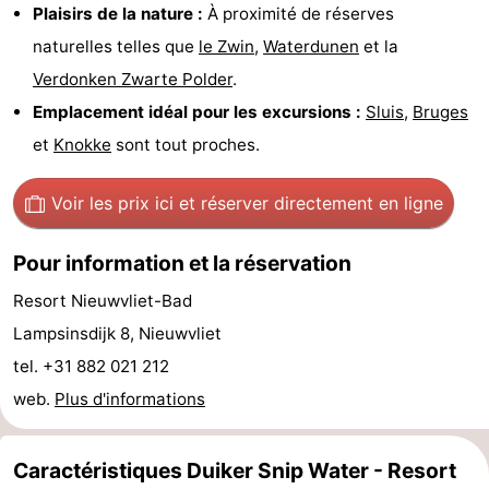
Plaisirs de la nature :
À proximité de réserves
phoques
et
Événements
naturelles telles que
le Zwin
,
Waterdunen
et la
Verdonken Zwarte Polder
.
manger
Pratiques
Emplacement idéal pour les excursions :
Sluis
,
Bruges
Forum
et
Knokke
sont tout proches.
Route
Voir les prix ici
et réserver directement en ligne
-
Pour information et la réservation
Stationnement
Adresses
Resort Nieuwvliet-Bad
Médicales
Région
Lampsinsdijk 8, Nieuwvliet
tel. +31 882 021 212
Zeeland
web.
Plus d'informations
Walcheren
Caractéristiques Duiker Snip Water - Resort
-