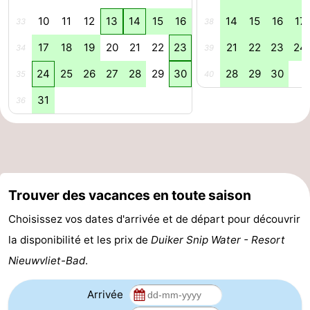
10
11
12
13
14
15
16
14
15
16
17
33
38
Contact
17
18
19
20
21
22
23
21
22
23
24
34
39
24
25
26
27
28
29
30
28
29
30
35
40
31
36
Trouver des vacances en toute saison
Choisissez vos dates d'arrivée et de départ pour découvrir
la disponibilité et les prix de
Duiker Snip Water - Resort
Nieuwvliet-Bad
.
Arrivée