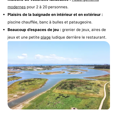
modernes
pour 2 à 20 personnes.
Piscines
-
Plaisirs de la baignade en intérieur et en extérieur :
Faire
-
piscine chauffée, banc à bulles et pataugeoire.
Beaucoup d’espaces de jeu :
grenier de jeux, aires de
du
Randonnée
-
jeux et une petite
plage
ludique derrière le restaurant.
vélo
Équitation
-
Terrains
-
de
Surfen
-
golf
Peche
-
Sportive
Equitation
Glossopètre
Observation
des
Boire