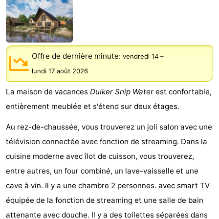
Meersee
Beach
-
Resort
De
-
Nieuwvliet-
Meulinge
EuroParcs
-
Offre de dernière minute:
vendredi 14
–
lundi 17 août 2026
Bad
Cadzand
Hoogduin
-
La maison de vacances
Duiker Snip Water
est confortable,
Noordzee
-
entièrement meublée et s'étend sur deux étages.
Résidence
Resort
-
Au rez-de-chaussée, vous trouverez un joli salon avec une
télévision connectée avec fonction de streaming. Dans la
Cadzand-
Nieuwvliet-
Schoneveld
-
cuisine moderne avec îlot de cuisson, vous trouverez,
Bad
Bad
Strand
-
entre autres, un four combiné, un lave-vaisselle et une
cave à vin. Il y a une chambre 2 personnes. avec smart TV
Resort
Waterdunen
-
équipée de la fonction de streaming et une salle de bain
Nieuwvliet-
Zonneweelde
-
attenante avec douche. Il y a des toilettes séparées dans