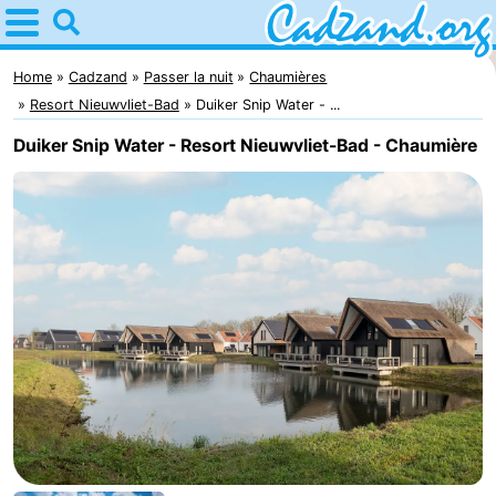
Home
Cadzand
Home
Cadzand
Passer la nuit
Chaumières
Resort Nieuwvliet-Bad
Duiker Snip Water - ...
Astuces
Duiker Snip Water - Resort Nieuwvliet-Bad - Chaumière
Avec
les
Passer
enfants
la
Appartements
nuit
Campings
Chaumières
-
Bad
-