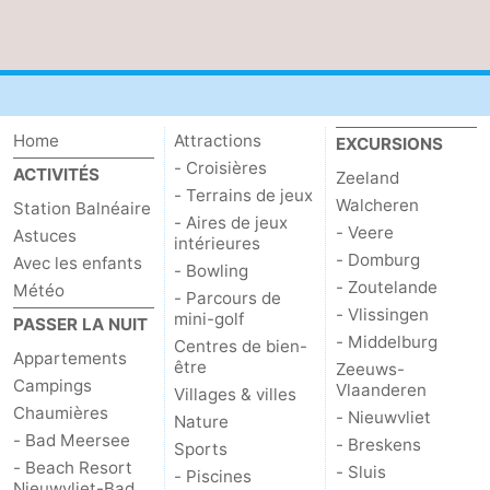
Home
Attractions
EXCURSIONS
- Croisières
ACTIVITÉS
Zeeland
- Terrains de jeux
Walcheren
Station Balnéaire
- Aires de jeux
- Veere
Astuces
intérieures
- Domburg
Avec les enfants
- Bowling
- Zoutelande
Météo
- Parcours de
- Vlissingen
mini-golf
PASSER LA NUIT
- Middelburg
Centres de bien-
Appartements
être
Zeeuws-
Campings
Vlaanderen
Villages & villes
Chaumières
- Nieuwvliet
Nature
- Bad Meersee
- Breskens
Sports
- Beach Resort
- Sluis
- Piscines
Nieuwvliet-Bad