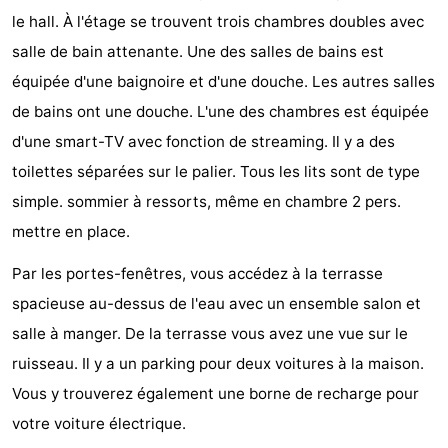
le hall. À l'étage se trouvent trois chambres doubles avec
Bad
Zwinhoeve
Hôtels
salle de bain attenante. Une des salles de bains est
Last
équipée d'une baignoire et d'une douche. Les autres salles
de bains ont une douche. L'une des chambres est équipée
minutes
Plages
d'une smart-TV avec fonction de streaming. Il y a des
Voir
toilettes séparées sur le palier. Tous les lits sont de type
simple. sommier à ressorts, même en chambre 2 pers.
et
Lieux
mettre en place.
faire
d'intérêt
-
Par les portes-fenêtres, vous accédez à la terrasse
Musées
-
spacieuse au-dessus de l'eau avec un ensemble salon et
salle à manger. De la terrasse vous avez une vue sur le
Monuments
-
ruisseau. Il y a un parking pour deux voitures à la maison.
Moulins
-
Vous y trouverez également une borne de recharge pour
votre voiture électrique.
Points
Attractions