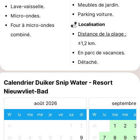
Meubles de jardin.
Lave-vaisselle.
Dorp
Retranchement
-
Parking voiture.
Micro-ondes.
Localisation
Four à micro-ondes
Nature
Flandre-
Distance de la plage :
combiné.
Het
Occidentale
-
±1,2 km.
En parc de vacances.
Zwin
Bruges
-
Détaché.
Gand
La
Calendrier Duiker Snip Water - Resort
côte
-
Nieuwvliet-Bad
Knokke-
-
août 2026
septembre 
Heist
Zeebrugge
-
W
lu
ma
me
je
ve
sa
di
W
lu
ma
me
je
Blankenberge
-
1
2
1
2
3
31
36
3
4
5
6
7
8
9
7
8
9
10
Wenduine
Météo
32
37