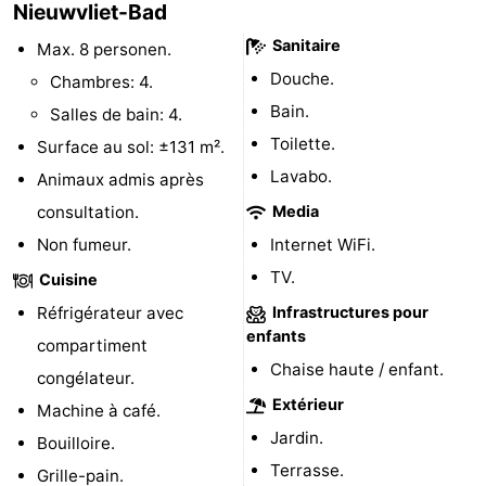
Nieuwvliet-Bad
Veere
-
Sanitaire
Max. 8 personen.
Douche.
Chambres: 4.
Domburg
-
Bain.
Salles de bain: 4.
Zoutelande
-
Toilette.
Surface au sol: ±131 m².
Lavabo.
Animaux admis après
Vlissingen
-
consultation.
Media
Middelburg
Zeeuws-
Non fumeur.
Internet WiFi.
TV.
Cuisine
Vlaanderen
-
Réfrigérateur avec
Infrastructures pour
Nieuwvliet
-
enfants
compartiment
Chaise haute / enfant.
congélateur.
Breskens
-
Extérieur
Machine à café.
Sluis
-
Jardin.
Bouilloire.
Terrasse.
Grille-pain.
Cadzand-
-