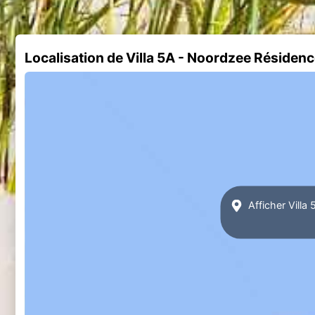
Localisation de Villa 5A - Noordzee Réside
Afficher Vill