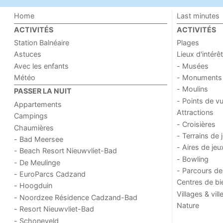
Home
Last minutes
ACTIVITÉS
ACTIVITÉS
Station Balnéaire
Plages
Astuces
Lieux d'intérêt
Avec les enfants
- Musées
Météo
- Monuments
- Moulins
PASSER LA NUIT
- Points de v
Appartements
Attractions
Campings
- Croisières
Chaumières
- Terrains de 
- Bad Meersee
- Aires de jeu
- Beach Resort Nieuwvliet-Bad
- Bowling
- De Meulinge
- Parcours de
- EuroParcs Cadzand
Centres de bi
- Hoogduin
Villages & vill
- Noordzee Résidence Cadzand-Bad
Nature
- Resort Nieuwvliet-Bad
- Schoneveld