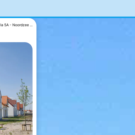
lla 5A - Noordzee ...