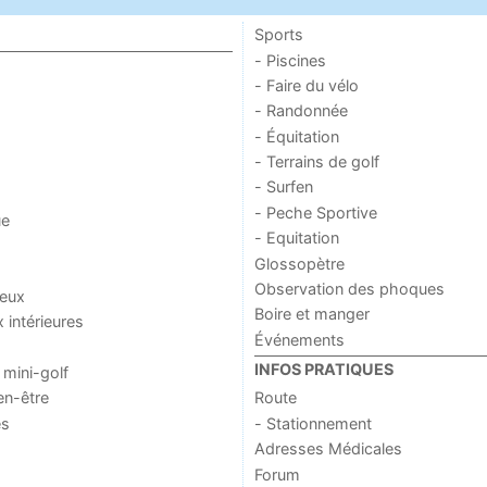
Sports
- Piscines
- Faire du vélo
- Randonnée
- Équitation
- Terrains de golf
- Surfen
- Peche Sportive
ue
- Equitation
Glossopètre
Observation des phoques
jeux
Boire et manger
x intérieures
Événements
INFOS PRATIQUES
 mini-golf
en-être
Route
es
- Stationnement
Adresses Médicales
Forum