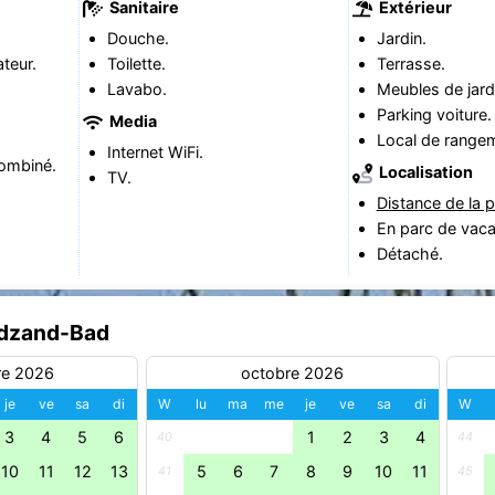
Sanitaire
Extérieur
Douche.
Jardin.
teur.
Toilette.
Terrasse.
Lavabo.
Meubles de jard
Parking voiture.
Media
Local de range
Internet WiFi.
ombiné.
Localisation
TV.
Distance de la p
En parc de vac
Détaché.
Cadzand-Bad
re 2026
octobre 2026
je
ve
sa
di
W
lu
ma
me
je
ve
sa
di
W
3
4
5
6
1
2
3
4
40
44
10
11
12
13
5
6
7
8
9
10
11
41
45