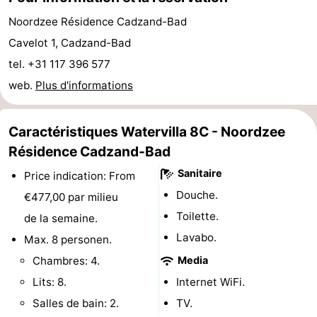
de
-
Noordzee Résidence Cadzand-Bad
Cavelot 1, Cadzand-Bad
vue
Croisières
-
tel. +31 117 396 577
Terrains
-
web.
Plus d'informations
de
Aires
-
Caractéristiques Watervilla 8C - Noordzee
jeux
de
Bowling
-
Résidence Cadzand-Bad
Sanitaire
Price indication: From
jeux
Parcours
Centres
Douche.
€477,00 par milieu
intérieures
de
de
Villages
Toilette.
de la semaine.
Lavabo.
Max. 8 personen.
mini-
bien-
&
Nature
Chambres: 4.
Media
golf
être
villes
Sports
Lits: 8.
Internet WiFi.
Salles de bain: 2.
TV.
-