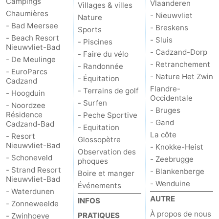
Campings
Vlaanderen
Villages & villes
Chaumières
- Nieuwvliet
Nature
- Bad Meersee
- Breskens
Sports
- Beach Resort
- Sluis
- Piscines
Nieuwvliet-Bad
- Cadzand-Dorp
- Faire du vélo
- De Meulinge
- Retranchement
- Randonnée
- EuroParcs
- Nature Het Zwin
- Équitation
Cadzand
Flandre-
- Terrains de golf
- Hoogduin
Occidentale
- Surfen
- Noordzee
- Bruges
Résidence
- Peche Sportive
- Gand
Cadzand-Bad
- Equitation
La côte
- Resort
Glossopètre
Nieuwvliet-Bad
- Knokke-Heist
Observation des
- Schoneveld
- Zeebrugge
phoques
- Strand Resort
- Blankenberge
Boire et manger
Nieuwvliet-Bad
- Wenduine
Événements
- Waterdunen
AUTRE
INFOS
- Zonneweelde
À propos de nous
PRATIQUES
- Zwinhoeve