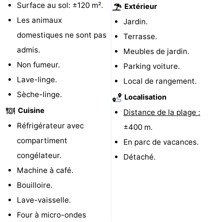
Surface au sol: ±120 m².
Extérieur
Piscines
-
Les animaux
Jardin.
domestiques ne sont pas
Terrasse.
Faire
-
admis.
Meubles de jardin.
du
Randonnée
-
Non fumeur.
Parking voiture.
Lave-linge.
Local de rangement.
vélo
Équitation
-
Sèche-linge.
Localisation
Terrains
-
Cuisine
Distance de la plage :
Réfrigérateur avec
de
Surfen
-
±400 m.
compartiment
En parc de vacances.
golf
Peche
-
congélateur.
Détaché.
Machine à café.
Sportive
Equitation
Glossopètre
Bouilloire.
Observation
Lave-vaisselle.
Four à micro-ondes
des
Boire