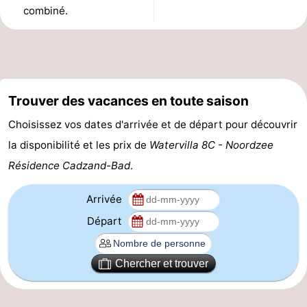
combiné.
phoques
et
Événements
manger
Pratiques
Forum
Trouver des vacances en toute saison
Route
Choisissez vos dates d'arrivée et de départ pour découvrir
la disponibilité et les prix de
Watervilla 8C - Noordzee
-
Résidence Cadzand-Bad
.
Stationnement
Adresses
Arrivée
Médicales
Région
Départ
Zeeland
Chercher et trouver
Walcheren
-