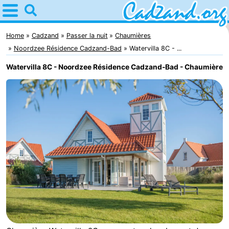
Home
Cadzand
Home
Cadzand
Passer la nuit
Chaumières
Noordzee Résidence Cadzand-Bad
Watervilla 8C - ...
Astuces
Watervilla 8C - Noordzee Résidence Cadzand-Bad - Chaumière
Avec
les
Passer
enfants
la
Appartements
nuit
Campings
Chaumières
-
Bad
-