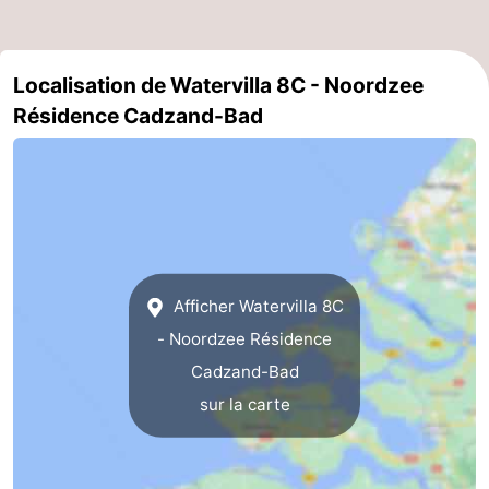
Veere
-
Localisation de Watervilla 8C - Noordzee
Domburg
-
Résidence Cadzand-Bad
Zoutelande
-
Vlissingen
-
Middelburg
Zeeuws-
Vlaanderen
-
Afficher Watervilla 8C
Nieuwvliet
-
- Noordzee Résidence
Cadzand-Bad
Breskens
-
sur la carte
Sluis
-
Cadzand-
-