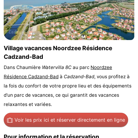
Bad
Zwinhoeve
Hôtels
Last
minutes
Plages
Village vacances Noordzee Résidence
Voir
Cadzand-Bad
et
Lieux
Dans Chaumière
Watervilla 8C
au parc
Noordzee
Résidence Cadzand-Bad
à
Cadzand-Bad
, vous profitez à
faire
d'intérêt
-
la fois du confort de votre propre lieu et des équipements
Musées
-
d'un parc de vacances, ce qui garantit des vacances
relaxantes et variées.
Monuments
-
Moulins
-
Voir les prix ici
et réserver directement en ligne
Points
Attractions
Pour information et la réservation