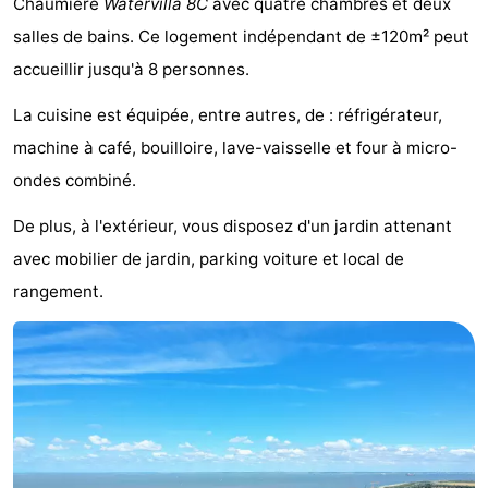
Chaumière
Watervilla 8C
avec quatre chambres et deux
Meersee
Beach
-
salles de bains. Ce logement indépendant de ±120m² peut
accueillir jusqu'à 8 personnes.
Resort
De
-
La cuisine est équipée, entre autres, de : réfrigérateur,
Nieuwvliet-
Meulinge
EuroParcs
-
machine à café, bouilloire, lave-vaisselle et four à micro-
Bad
Cadzand
Hoogduin
-
ondes combiné.
Noordzee
-
De plus, à l'extérieur, vous disposez d'un jardin attenant
avec mobilier de jardin, parking voiture et local de
Résidence
Resort
-
rangement.
Cadzand-
Nieuwvliet-
Schoneveld
-
Bad
Bad
Strand
-
Resort
Waterdunen
-
Nieuwvliet-
Zonneweelde
-