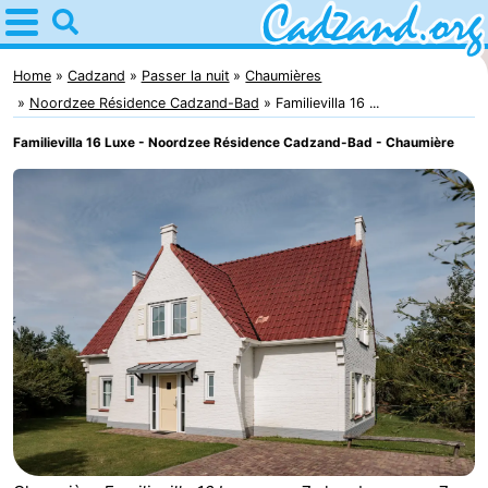
Home
Cadzand
Home
Cadzand
Passer la nuit
Chaumières
Noordzee Résidence Cadzand-Bad
Familievilla 16 ...
Astuces
Familievilla 16 Luxe - Noordzee Résidence Cadzand-Bad - Chaumière
Avec
les
Passer
enfants
la
Appartements
nuit
Campings
Chaumières
-
Bad
-