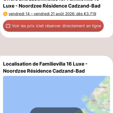
Luxe - Noordzee Résidence Cadzand-Bad
Dorp
Retranchement
-
vendredi 14
–
vendredi 21 août 2026
: dès €3.719
Nature
Flandre-
Voir les prix ici
et réserver directement en ligne
Het
Occidentale
-
Zwin
Bruges
-
Gand
La
Localisation de Familievilla 16 Luxe -
côte
-
Noordzee Résidence Cadzand-Bad
Knokke-
-
Heist
Zeebrugge
-
Blankenberge
-
Wenduine
Météo