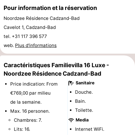
Pour information et la réservation
de
-
Noordzee Résidence Cadzand-Bad
vue
Croisières
-
Cavelot 1, Cadzand-Bad
Terrains
-
tel. +31 117 396 577
web.
Plus d'informations
de
Aires
-
jeux
de
Bowling
-
Caractéristiques Familievilla 16 Luxe -
Noordzee Résidence Cadzand-Bad
jeux
Parcours
Centres
Sanitaire
Price indication: From
intérieures
de
de
Villages
Douche.
€769,00 par milieu
Bain.
de la semaine.
mini-
bien-
&
Nature
Toilette.
Max. 16 personen.
golf
être
villes
Sports
Chambres: 7.
Media
Lits: 16.
Internet WiFi.
-