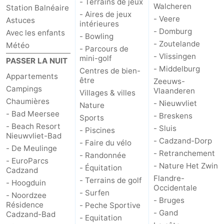
- Terrains de jeux
Walcheren
Station Balnéaire
- Aires de jeux
- Veere
Astuces
intérieures
- Domburg
Avec les enfants
- Bowling
- Zoutelande
Météo
- Parcours de
- Vlissingen
mini-golf
PASSER LA NUIT
- Middelburg
Centres de bien-
Appartements
être
Zeeuws-
Campings
Vlaanderen
Villages & villes
Chaumières
- Nieuwvliet
Nature
- Bad Meersee
- Breskens
Sports
- Beach Resort
- Sluis
- Piscines
Nieuwvliet-Bad
- Cadzand-Dorp
- Faire du vélo
- De Meulinge
- Retranchement
- Randonnée
- EuroParcs
- Nature Het Zwin
- Équitation
Cadzand
Flandre-
- Terrains de golf
- Hoogduin
Occidentale
- Surfen
- Noordzee
- Bruges
Résidence
- Peche Sportive
- Gand
Cadzand-Bad
- Equitation