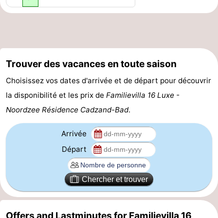
Veere
-
Domburg
-
Zoutelande
-
Trouver des vacances en toute saison
Choisissez vos dates d'arrivée et de départ pour découvrir
Vlissingen
-
la disponibilité et les prix de
Familievilla 16 Luxe -
Middelburg
Zeeuws-
Noordzee Résidence Cadzand-Bad
.
Vlaanderen
-
Arrivée
Nieuwvliet
-
Départ
Breskens
-
Chercher et trouver
Sluis
-
Cadzand-
-
Offers and Lastminutes for Familievilla 16