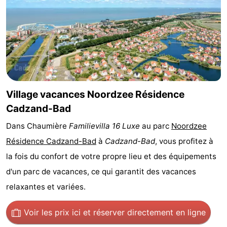
Bad
Zwinhoeve
Hôtels
Last
minutes
Plages
Voir
Village vacances Noordzee Résidence
et
Lieux
Cadzand-Bad
Dans Chaumière
Familievilla 16 Luxe
au parc
Noordzee
faire
d'intérêt
-
Résidence Cadzand-Bad
à
Cadzand-Bad
, vous profitez à
Musées
-
la fois du confort de votre propre lieu et des équipements
d'un parc de vacances, ce qui garantit des vacances
Monuments
-
relaxantes et variées.
Moulins
-
Voir les prix ici
et réserver directement en ligne
Points
Attractions