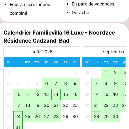
En parc de vacances.
Four à micro-ondes
phoques
et
Événements
Détaché.
combiné.
manger
Pratiques
Calendrier Familievilla 16 Luxe - Noordzee
Forum
Résidence Cadzand-Bad
Route
août 2026
septembre 
-
W
lu
ma
me
je
ve
sa
di
W
lu
ma
me
je
1
2
1
2
3
31
36
Stationnement
Adresses
3
4
5
6
7
8
9
7
8
9
10
32
37
Médicales
Région
10
11
12
13
14
15
16
14
15
16
17
33
38
Zeeland
17
18
19
20
21
22
23
21
22
23
24
34
39
Walcheren
24
25
26
27
28
29
30
28
29
30
35
40
-
31
36