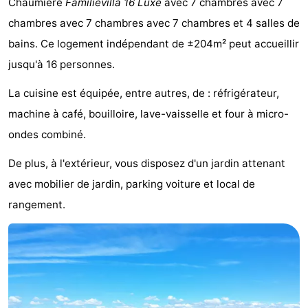
Chaumière
Familievilla 16 Luxe
avec 7 chambres avec 7
Meersee
Beach
-
chambres avec 7 chambres avec 7 chambres et 4 salles de
bains. Ce logement indépendant de ±204m² peut accueillir
Resort
De
-
jusqu'à 16 personnes.
Nieuwvliet-
Meulinge
EuroParcs
-
La cuisine est équipée, entre autres, de : réfrigérateur,
Bad
Cadzand
Hoogduin
-
machine à café, bouilloire, lave-vaisselle et four à micro-
ondes combiné.
Noordzee
-
De plus, à l'extérieur, vous disposez d'un jardin attenant
Résidence
Resort
-
avec mobilier de jardin, parking voiture et local de
Cadzand-
Nieuwvliet-
Schoneveld
-
rangement.
Bad
Bad
Strand
-
Resort
Waterdunen
-
Nieuwvliet-
Zonneweelde
-