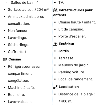
Salles de bain: 4.
TV.
Piscines
-
Surface au sol: ±204 m².
Infrastructures pour
enfants
Animaux admis après
Faire
-
Chaise haute / enfant.
consultation.
du
Randonnée
-
Lit de camping.
Non fumeur.
Porte d'escalier.
Lave-linge.
vélo
Équitation
-
Extérieur
Sèche-linge.
Terrains
-
Jardin.
Coffre-fort.
Terrasse.
Cuisine
de
Surfen
-
Meubles de jardin.
Réfrigérateur avec
golf
Peche
-
Parking voiture.
compartiment
Local de rangement.
congélateur.
Sportive
Equitation
Glossopètre
Localisation
Machine à café.
Observation
Distance de la plage :
Bouilloire.
±400 m.
Lave-vaisselle.
des
Boire