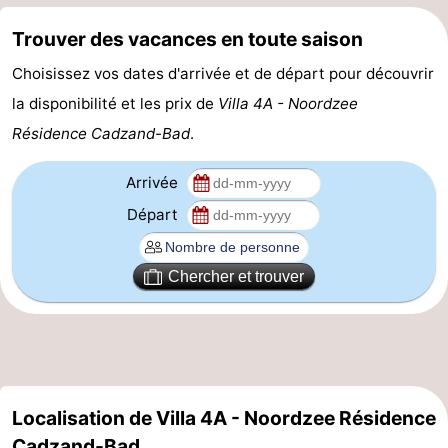
Veere
-
Trouver des vacances en toute saison
Choisissez vos dates d'arrivée et de départ pour découvrir
Domburg
-
la disponibilité et les prix de
Villa 4A - Noordzee
Zoutelande
-
Résidence Cadzand-Bad
.
Vlissingen
-
Arrivée
Middelburg
Zeeuws-
Départ
Vlaanderen
-
Chercher et trouver
Nieuwvliet
-
Breskens
-
Sluis
-
Localisation de Villa 4A - Noordzee Résidence
Cadzand-
-
Cadzand-Bad