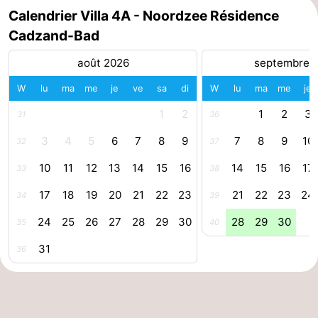
Calendrier Villa 4A - Noordzee Résidence
phoques
et
Événements
Cadzand-Bad
manger
Pratiques
août 2026
septembre 
Forum
W
lu
ma
me
je
ve
sa
di
W
lu
ma
me
je
1
2
1
2
3
31
36
Route
3
4
5
6
7
8
9
7
8
9
10
32
37
-
10
11
12
13
14
15
16
14
15
16
17
33
38
Stationnement
Adresses
17
18
19
20
21
22
23
21
22
23
24
34
39
Médicales
Région
24
25
26
27
28
29
30
28
29
30
35
40
Zeeland
31
36
Walcheren
-