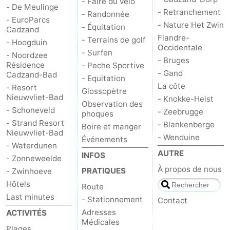
- Faire du vélo
- De Meulinge
- Retranchement
- Randonnée
- EuroParcs
- Nature Het Zwin
- Équitation
Cadzand
Flandre-
- Terrains de golf
- Hoogduin
Occidentale
- Surfen
- Noordzee
- Bruges
Résidence
- Peche Sportive
- Gand
Cadzand-Bad
- Equitation
La côte
- Resort
Glossopètre
Nieuwvliet-Bad
- Knokke-Heist
Observation des
- Schoneveld
- Zeebrugge
phoques
- Strand Resort
- Blankenberge
Boire et manger
Nieuwvliet-Bad
- Wenduine
Événements
- Waterdunen
AUTRE
INFOS
- Zonneweelde
À propos de nous
PRATIQUES
- Zwinhoeve
Hôtels
Route
Last minutes
- Stationnement
Contact
Adresses
ACTIVITÉS
Médicales
Plages