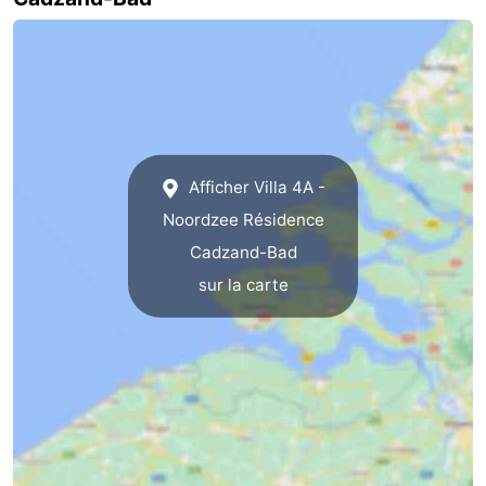
Dorp
Retranchement
-
Nature
Flandre-
Het
Occidentale
-
Zwin
Bruges
-
Afficher Villa 4A -
Noordzee Résidence
Gand
La
Cadzand-Bad
côte
-
sur la carte
Knokke-
-
Heist
Zeebrugge
-
Blankenberge
-
Wenduine
Météo