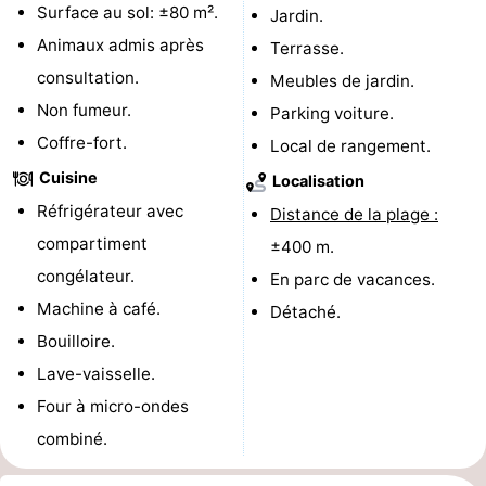
Surface au sol: ±80 m².
Jardin.
Piscines
-
Animaux admis après
Terrasse.
consultation.
Meubles de jardin.
Faire
-
Non fumeur.
Parking voiture.
du
Randonnée
-
Coffre-fort.
Local de rangement.
Cuisine
vélo
Équitation
-
Localisation
Réfrigérateur avec
Distance de la plage :
Terrains
-
compartiment
±400 m.
congélateur.
de
Surfen
-
En parc de vacances.
Machine à café.
Détaché.
golf
Peche
-
Bouilloire.
Lave-vaisselle.
Sportive
Equitation
Glossopètre
Four à micro-ondes
Observation
combiné.
des
Boire