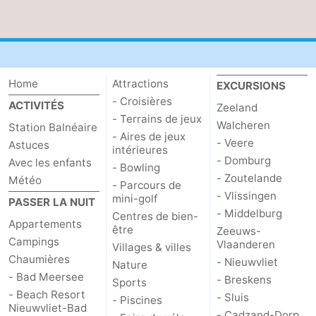
Home
Attractions
EXCURSIONS
- Croisières
ACTIVITÉS
Zeeland
- Terrains de jeux
Walcheren
Station Balnéaire
- Aires de jeux
- Veere
Astuces
intérieures
- Domburg
Avec les enfants
- Bowling
- Zoutelande
Météo
- Parcours de
- Vlissingen
mini-golf
PASSER LA NUIT
- Middelburg
Centres de bien-
Appartements
être
Zeeuws-
Campings
Vlaanderen
Villages & villes
Chaumières
- Nieuwvliet
Nature
- Bad Meersee
- Breskens
Sports
- Beach Resort
- Sluis
- Piscines
Nieuwvliet-Bad
- Cadzand-Dorp