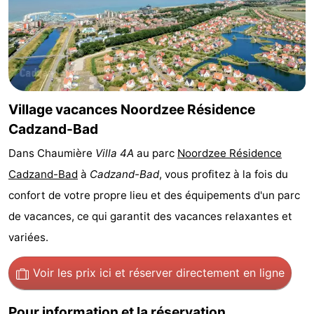
Bad
Zwinhoeve
Hôtels
Last
minutes
Plages
Village vacances Noordzee Résidence
Voir
Cadzand-Bad
et
Lieux
Dans Chaumière
Villa 4A
au parc
Noordzee Résidence
Cadzand-Bad
à
Cadzand-Bad
, vous profitez à la fois du
faire
d'intérêt
-
confort de votre propre lieu et des équipements d'un parc
Musées
-
de vacances, ce qui garantit des vacances relaxantes et
variées.
Monuments
-
Moulins
-
Voir les prix ici
et réserver directement en ligne
Points
Attractions
Pour information et la réservation