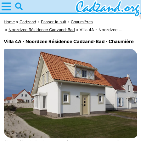
Home
Cadzand
Home
Cadzand
Passer la nuit
Chaumières
Noordzee Résidence Cadzand-Bad
Villa 4A - Noordzee ...
Astuces
Villa 4A - Noordzee Résidence Cadzand-Bad - Chaumière
Avec
les
Passer
enfants
la
Appartements
nuit
Campings
Chaumières
-
Bad
-