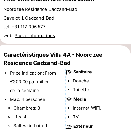
de
-
Noordzee Résidence Cadzand-Bad
Cavelot 1, Cadzand-Bad
vue
Croisières
-
tel. +31 117 396 577
Terrains
-
web.
Plus d'informations
de
Aires
-
Caractéristiques Villa 4A - Noordzee
jeux
de
Bowling
-
Résidence Cadzand-Bad
Sanitaire
Price indication: From
jeux
Parcours
Centres
Douche.
€303,00 par milieu
intérieures
de
de
Villages
Toilette.
de la semaine.
Max. 4 personen.
Media
mini-
bien-
&
Nature
Chambres: 3.
Internet WiFi.
golf
être
villes
Sports
Lits: 4.
TV.
Salles de bain: 1.
Extérieur
-