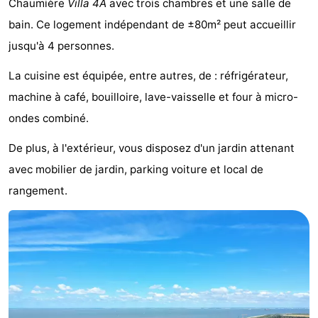
Chaumière
Villa 4A
avec trois chambres et une salle de
Meersee
Beach
-
bain. Ce logement indépendant de ±80m² peut accueillir
jusqu'à 4 personnes.
Resort
De
-
La cuisine est équipée, entre autres, de : réfrigérateur,
Nieuwvliet-
Meulinge
EuroParcs
-
machine à café, bouilloire, lave-vaisselle et four à micro-
Bad
Cadzand
Hoogduin
-
ondes combiné.
Noordzee
-
De plus, à l'extérieur, vous disposez d'un jardin attenant
avec mobilier de jardin, parking voiture et local de
Résidence
Resort
-
rangement.
Cadzand-
Nieuwvliet-
Schoneveld
-
Bad
Bad
Strand
-
Resort
Waterdunen
-
Nieuwvliet-
Zonneweelde
-