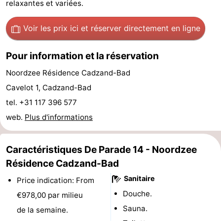
relaxantes et variées.
de
-
Voir les prix ici
et réserver directement en ligne
vue
Croisières
-
Pour information et la réservation
Terrains
-
Noordzee Résidence Cadzand-Bad
de
Aires
-
Cavelot 1, Cadzand-Bad
tel. +31 117 396 577
jeux
de
Bowling
-
web.
Plus d'informations
jeux
Parcours
Centres
intérieures
de
de
Villages
Caractéristiques De Parade 14 - Noordzee
Résidence Cadzand-Bad
mini-
bien-
&
Nature
Sanitaire
Price indication: From
golf
être
villes
Sports
Douche.
€978,00 par milieu
Sauna.
de la semaine.
-