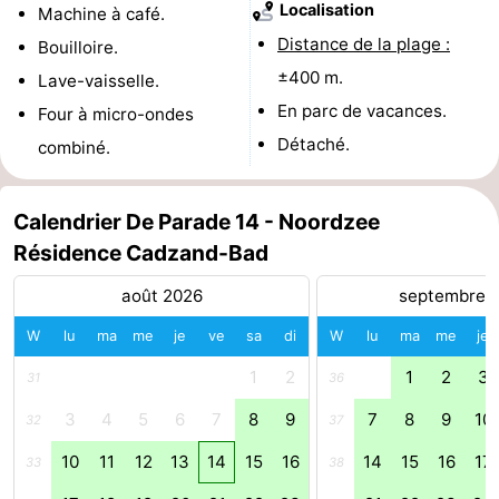
Localisation
Machine à café.
phoques
et
Événements
Distance de la plage :
Bouilloire.
±400 m.
Lave-vaisselle.
manger
Pratiques
En parc de vacances.
Four à micro-ondes
Forum
Détaché.
combiné.
Route
Calendrier De Parade 14 - Noordzee
-
Résidence Cadzand-Bad
Stationnement
Adresses
août 2026
septembre 
Médicales
Région
W
lu
ma
me
je
ve
sa
di
W
lu
ma
me
je
1
2
1
2
3
31
36
Zeeland
3
4
5
6
7
8
9
7
8
9
10
32
37
Walcheren
10
11
12
13
14
15
16
14
15
16
17
33
38
-