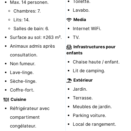
Toilette.
Max. 14 personen.
Piscines
-
Lavabo.
Chambres: 7.
Lits: 14.
Media
Faire
-
Salles de bain: 6.
Internet WiFi.
du
Randonnée
-
Surface au sol: ±263 m².
TV.
Animaux admis après
Infrastructures pour
vélo
Équitation
-
enfants
consultation.
Terrains
-
Chaise haute / enfant.
Non fumeur.
Lit de camping.
Lave-linge.
de
Surfen
-
Extérieur
Sèche-linge.
golf
Peche
-
Jardin.
Coffre-fort.
Terrasse.
Cuisine
Sportive
Equitation
Glossopètre
Meubles de jardin.
Réfrigérateur avec
Observation
Parking voiture.
compartiment
Local de rangement.
congélateur.
des
Boire