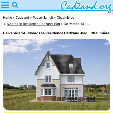
Home
Cadzand
Home
Cadzand
Passer la nuit
Chaumières
Noordzee Résidence Cadzand-Bad
De Parade 14 - ...
Astuces
De Parade 14 - Noordzee Résidence Cadzand-Bad - Chaumière
Avec
les
Passer
enfants
la
Appartements
nuit
Campings
Chaumières
-
Bad
-