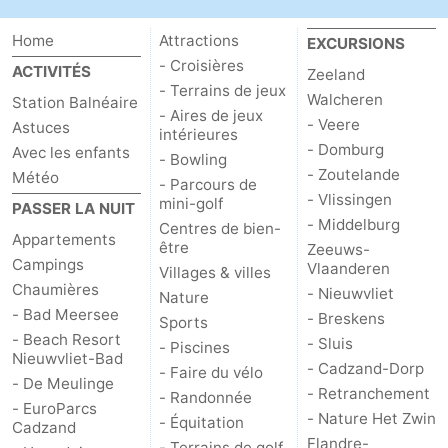
Home
Attractions
EXCURSIONS
- Croisières
ACTIVITÉS
Zeeland
- Terrains de jeux
Walcheren
Station Balnéaire
- Aires de jeux
- Veere
Astuces
intérieures
- Domburg
Avec les enfants
- Bowling
- Zoutelande
Météo
- Parcours de
- Vlissingen
mini-golf
PASSER LA NUIT
- Middelburg
Centres de bien-
Appartements
être
Zeeuws-
Campings
Vlaanderen
Villages & villes
Chaumières
- Nieuwvliet
Nature
- Bad Meersee
- Breskens
Sports
- Beach Resort
- Sluis
- Piscines
Nieuwvliet-Bad
- Cadzand-Dorp
- Faire du vélo
- De Meulinge
- Retranchement
- Randonnée
- EuroParcs
- Nature Het Zwin
- Équitation
Cadzand
Flandre-
- Terrains de golf