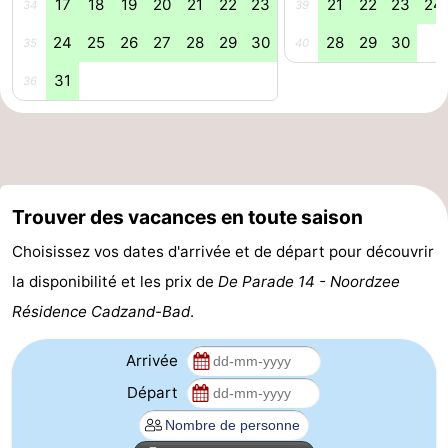
17
18
19
20
21
22
23
21
22
23
24
34
39
Veere
-
24
25
26
27
28
29
30
28
29
30
35
40
Domburg
-
31
36
Zoutelande
-
Vlissingen
-
Middelburg
Zeeuws-
Trouver des vacances en toute saison
Choisissez vos dates d'arrivée et de départ pour découvrir
Vlaanderen
-
la disponibilité et les prix de
De Parade 14 - Noordzee
Nieuwvliet
-
Résidence Cadzand-Bad
.
Breskens
-
Arrivée
Départ
Sluis
-
Cadzand-
-