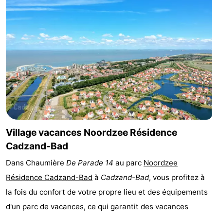
Bad
Zwinhoeve
Hôtels
Last
minutes
Plages
Voir
et
Lieux
faire
d'intérêt
-
Village vacances Noordzee Résidence
Musées
-
Cadzand-Bad
Dans Chaumière
De Parade 14
au parc
Noordzee
Monuments
-
Résidence Cadzand-Bad
à
Cadzand-Bad
, vous profitez à
Moulins
-
la fois du confort de votre propre lieu et des équipements
d'un parc de vacances, ce qui garantit des vacances
Points
Attractions