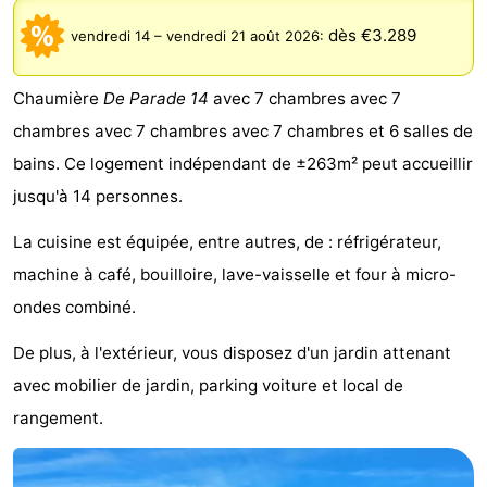
Meersee
Beach
-
dès €3.289
vendredi 14
–
vendredi 21 août 2026
:
Resort
De
-
Chaumière
De Parade 14
avec 7 chambres avec 7
Nieuwvliet-
Meulinge
EuroParcs
-
chambres avec 7 chambres avec 7 chambres et 6 salles de
bains. Ce logement indépendant de ±263m² peut accueillir
Bad
Cadzand
Hoogduin
-
jusqu'à 14 personnes.
Noordzee
-
La cuisine est équipée, entre autres, de : réfrigérateur,
Résidence
Resort
-
machine à café, bouilloire, lave-vaisselle et four à micro-
ondes combiné.
Cadzand-
Nieuwvliet-
Schoneveld
-
De plus, à l'extérieur, vous disposez d'un jardin attenant
Bad
Bad
Strand
-
avec mobilier de jardin, parking voiture et local de
rangement.
Resort
Waterdunen
-
Nieuwvliet-
Zonneweelde
-