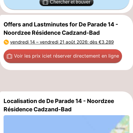
Chercher et trouver
Dorp
Retranchement
-
Offers and Lastminutes for De Parade 14 -
Nature
Flandre-
Noordzee Résidence Cadzand-Bad
Het
Occidentale
-
vendredi 14
–
vendredi 21 août 2026
: dès €3.289
Zwin
Bruges
-
Voir les prix ici
et réserver directement en ligne
Gand
La
côte
-
Knokke-
-
Localisation de De Parade 14 - Noordzee
Heist
Zeebrugge
-
Résidence Cadzand-Bad
Blankenberge
-
Wenduine
Météo