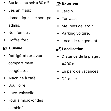
Surface au sol: ±80 m².
Extérieur
Piscines
-
Les animaux
Jardin.
domestiques ne sont pas
Terrasse.
Faire
-
admis.
Meubles de jardin.
du
Randonnée
-
Non fumeur.
Parking voiture.
Coffre-fort.
Local de rangement.
vélo
Équitation
-
Cuisine
Localisation
Terrains
-
Réfrigérateur avec
Distance de la plage :
compartiment
de
Surfen
-
±400 m.
congélateur.
En parc de vacances.
golf
Peche
-
Machine à café.
Détaché.
Bouilloire.
Sportive
Equitation
Glossopètre
Lave-vaisselle.
Observation
Four à micro-ondes
combiné.
des
Boire