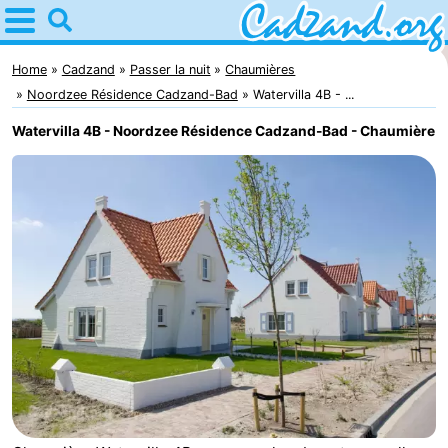
Home
Cadzand
Home
Cadzand
Passer la nuit
Chaumières
Noordzee Résidence Cadzand-Bad
Watervilla 4B - ...
Astuces
Watervilla 4B - Noordzee Résidence Cadzand-Bad - Chaumière
Avec
les
Passer
enfants
la
Appartements
nuit
Campings
Chaumières
-
Bad
-