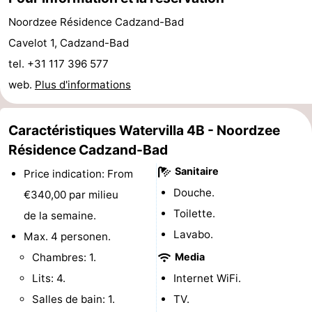
de
-
Noordzee Résidence Cadzand-Bad
Cavelot 1, Cadzand-Bad
vue
Croisières
-
tel. +31 117 396 577
Terrains
-
web.
Plus d'informations
de
Aires
-
Caractéristiques Watervilla 4B - Noordzee
jeux
de
Bowling
-
Résidence Cadzand-Bad
Sanitaire
Price indication: From
jeux
Parcours
Centres
Douche.
€340,00 par milieu
intérieures
de
de
Villages
Toilette.
de la semaine.
Lavabo.
Max. 4 personen.
mini-
bien-
&
Nature
Chambres: 1.
Media
golf
être
villes
Sports
Lits: 4.
Internet WiFi.
Salles de bain: 1.
TV.
-