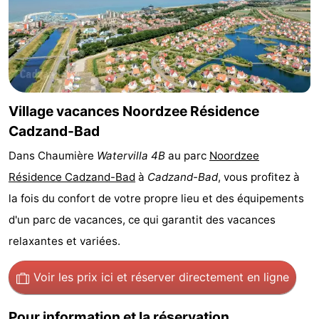
Bad
Zwinhoeve
Hôtels
Last
minutes
Plages
Village vacances Noordzee Résidence
Voir
Cadzand-Bad
et
Lieux
Dans Chaumière
Watervilla 4B
au parc
Noordzee
Résidence Cadzand-Bad
à
Cadzand-Bad
, vous profitez à
faire
d'intérêt
-
la fois du confort de votre propre lieu et des équipements
Musées
-
d'un parc de vacances, ce qui garantit des vacances
relaxantes et variées.
Monuments
-
Moulins
-
Voir les prix ici
et réserver directement en ligne
Points
Attractions
Pour information et la réservation