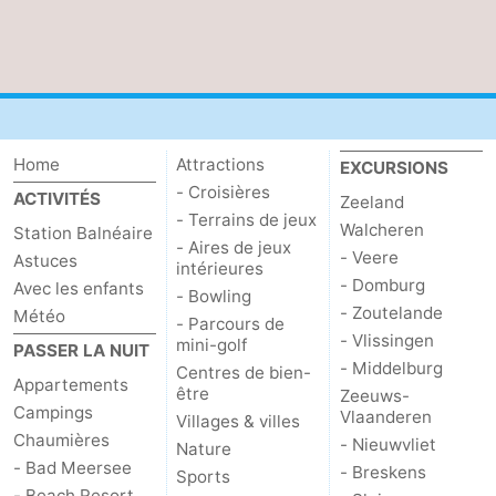
Home
Attractions
EXCURSIONS
- Croisières
ACTIVITÉS
Zeeland
- Terrains de jeux
Walcheren
Station Balnéaire
- Aires de jeux
- Veere
Astuces
intérieures
- Domburg
Avec les enfants
- Bowling
- Zoutelande
Météo
- Parcours de
- Vlissingen
mini-golf
PASSER LA NUIT
- Middelburg
Centres de bien-
Appartements
être
Zeeuws-
Campings
Vlaanderen
Villages & villes
Chaumières
- Nieuwvliet
Nature
- Bad Meersee
- Breskens
Sports
- Beach Resort