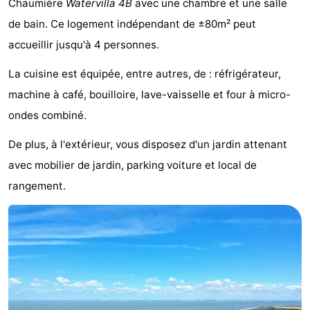
Chaumière
Watervilla 4B
avec une chambre et une salle
Meersee
Beach
-
de bain. Ce logement indépendant de ±80m² peut
accueillir jusqu'à 4 personnes.
Resort
De
-
La cuisine est équipée, entre autres, de : réfrigérateur,
Nieuwvliet-
Meulinge
EuroParcs
-
machine à café, bouilloire, lave-vaisselle et four à micro-
Bad
Cadzand
Hoogduin
-
ondes combiné.
Noordzee
-
De plus, à l'extérieur, vous disposez d'un jardin attenant
avec mobilier de jardin, parking voiture et local de
Résidence
Resort
-
rangement.
Cadzand-
Nieuwvliet-
Schoneveld
-
Bad
Bad
Strand
-
Resort
Waterdunen
-
Nieuwvliet-
Zonneweelde
-