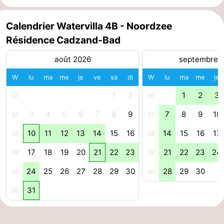
phoques
et
Événements
Calendrier Watervilla 4B - Noordzee
Résidence Cadzand-Bad
manger
Pratiques
août 2026
septembre 
Forum
W
lu
ma
me
je
ve
sa
di
W
lu
ma
me
je
Route
1
2
1
2
3
31
36
-
3
4
5
6
7
8
9
7
8
9
10
32
37
Stationnement
Adresses
10
11
12
13
14
15
16
14
15
16
17
33
38
Médicales
Région
17
18
19
20
21
22
23
21
22
23
24
34
39
24
25
26
27
28
29
30
28
29
30
35
40
Zeeland
31
36
Walcheren
-