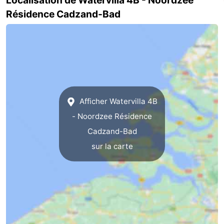
Résidence Cadzand-Bad
Dorp
Retranchement
-
Nature
Flandre-
Het
Occidentale
-
Zwin
Bruges
-
Afficher Watervilla 4B
Gand
La
- Noordzee Résidence
côte
-
Cadzand-Bad
sur la carte
Knokke-
-
Heist
Zeebrugge
-
Blankenberge
-
Wenduine
Météo