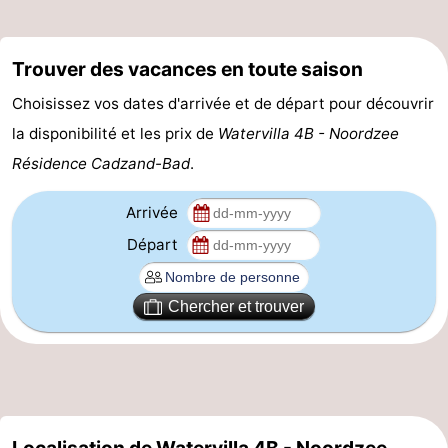
Veere
-
Trouver des vacances en toute saison
Domburg
-
Choisissez vos dates d'arrivée et de départ pour découvrir
Zoutelande
-
la disponibilité et les prix de
Watervilla 4B - Noordzee
Résidence Cadzand-Bad
.
Vlissingen
-
Arrivée
Middelburg
Zeeuws-
Départ
Vlaanderen
-
Nieuwvliet
-
Chercher et trouver
Breskens
-
Sluis
-
Cadzand-
-
Localisation de Watervilla 4B - Noordzee