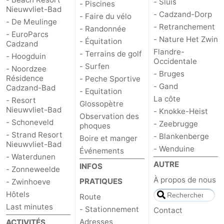
- Sluis
- Piscines
Nieuwvliet-Bad
- Cadzand-Dorp
- Faire du vélo
- De Meulinge
- Retranchement
- Randonnée
- EuroParcs
- Nature Het Zwin
- Équitation
Cadzand
Flandre-
- Terrains de golf
- Hoogduin
Occidentale
- Surfen
- Noordzee
- Bruges
Résidence
- Peche Sportive
- Gand
Cadzand-Bad
- Equitation
La côte
- Resort
Glossopètre
Nieuwvliet-Bad
- Knokke-Heist
Observation des
- Schoneveld
- Zeebrugge
phoques
- Strand Resort
- Blankenberge
Boire et manger
Nieuwvliet-Bad
- Wenduine
Événements
- Waterdunen
AUTRE
INFOS
- Zonneweelde
À propos de nous
PRATIQUES
- Zwinhoeve
Hôtels
Route
Last minutes
- Stationnement
Contact
Adresses
ACTIVITÉS