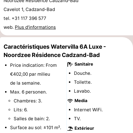
Noordzee Résidence Cadzand-Bad
de
-
Cavelot 1, Cadzand-Bad
tel. +31 117 396 577
vue
Croisières
-
web.
Plus d'informations
Terrains
-
Caractéristiques Watervilla 6A Luxe -
de
Aires
-
Noordzee Résidence Cadzand-Bad
jeux
de
Bowling
-
Sanitaire
Price indication: From
Douche.
€402,00 par milieu
jeux
Parcours
Centres
Toilette.
de la semaine.
intérieures
de
de
Villages
Lavabo.
Max. 6 personen.
Chambres: 3.
Media
mini-
bien-
&
Nature
Lits: 6.
Internet WiFi.
golf
être
villes
Sports
Salles de bain: 2.
TV.
Surface au sol: ±101 m².
Extérieur
-