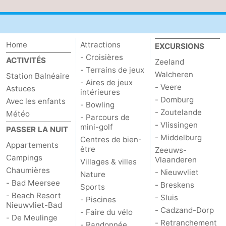
Home
Attractions
EXCURSIONS
- Croisières
ACTIVITÉS
Zeeland
- Terrains de jeux
Walcheren
Station Balnéaire
- Aires de jeux
- Veere
Astuces
intérieures
- Domburg
Avec les enfants
- Bowling
- Zoutelande
Météo
- Parcours de
- Vlissingen
mini-golf
PASSER LA NUIT
- Middelburg
Centres de bien-
Appartements
être
Zeeuws-
Campings
Vlaanderen
Villages & villes
Chaumières
- Nieuwvliet
Nature
- Bad Meersee
- Breskens
Sports
- Beach Resort
- Sluis
- Piscines
Nieuwvliet-Bad
- Cadzand-Dorp
- Faire du vélo
- De Meulinge
- Retranchement
- Randonnée