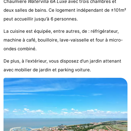
Chaumière
Watervilla 6A Luxe
avec trois chambres et
Meersee
Beach
-
deux salles de bains. Ce logement indépendant de ±101m²
peut accueillir jusqu'à 6 personnes.
Resort
De
-
La cuisine est équipée, entre autres, de : réfrigérateur,
Nieuwvliet-
Meulinge
EuroParcs
-
machine à café, bouilloire, lave-vaisselle et four à micro-
Bad
Cadzand
Hoogduin
-
ondes combiné.
Noordzee
-
De plus, à l'extérieur, vous disposez d'un jardin attenant
avec mobilier de jardin et parking voiture.
Résidence
Resort
-
Cadzand-
Nieuwvliet-
Schoneveld
-
Bad
Bad
Strand
-
Resort
Waterdunen
-
Nieuwvliet-
Zonneweelde
-