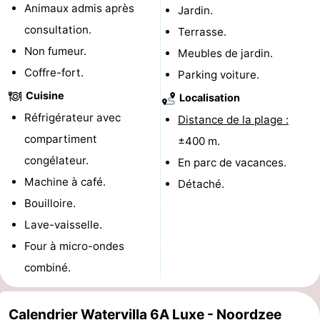
Animaux admis après
Jardin.
Piscines
-
consultation.
Terrasse.
Non fumeur.
Meubles de jardin.
Faire
-
Coffre-fort.
Parking voiture.
du
Randonnée
-
Cuisine
Localisation
Réfrigérateur avec
vélo
Équitation
-
Distance de la plage :
compartiment
±400 m.
Terrains
-
congélateur.
En parc de vacances.
Machine à café.
de
Surfen
-
Détaché.
Bouilloire.
golf
Peche
-
Lave-vaisselle.
Four à micro-ondes
Sportive
Equitation
Glossopètre
combiné.
Observation
des
Boire
Calendrier Watervilla 6A Luxe - Noordzee