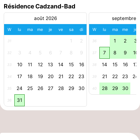
Résidence Cadzand-Bad
phoques
et
Événements
août 2026
septembre 
manger
Pratiques
W
lu
ma
me
je
ve
sa
di
W
lu
ma
me
je
Forum
1
2
1
2
3
31
36
Route
3
4
5
6
7
8
9
7
8
9
10
32
37
10
11
12
13
14
15
16
14
15
16
17
33
38
-
17
18
19
20
21
22
23
21
22
23
24
34
39
Stationnement
Adresses
24
25
26
27
28
29
30
28
29
30
35
40
Médicales
Région
31
36
Zeeland
Walcheren
-