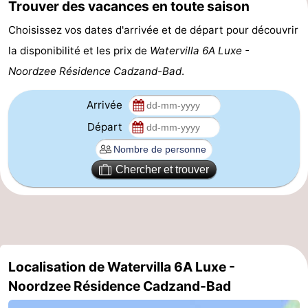
Trouver des vacances en toute saison
Veere
-
Choisissez vos dates d'arrivée et de départ pour découvrir
la disponibilité et les prix de
Watervilla 6A Luxe -
Domburg
-
Noordzee Résidence Cadzand-Bad
.
Zoutelande
-
Arrivée
Vlissingen
-
Départ
Middelburg
Zeeuws-
Chercher et trouver
Vlaanderen
-
Nieuwvliet
-
Breskens
-
Localisation de Watervilla 6A Luxe -
Sluis
-
Noordzee Résidence Cadzand-Bad
Cadzand-
-