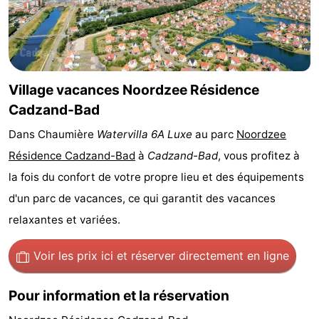
Bad
Zwinhoeve
Hôtels
Last
minutes
Plages
Village vacances Noordzee Résidence
Cadzand-Bad
Voir
Dans Chaumière
Watervilla 6A Luxe
au parc
Noordzee
et
Lieux
Résidence Cadzand-Bad
à
Cadzand-Bad
, vous profitez à
la fois du confort de votre propre lieu et des équipements
faire
d'intérêt
-
d'un parc de vacances, ce qui garantit des vacances
Musées
-
relaxantes et variées.
Monuments
-
Voir les prix ici
et réserver directement en ligne
Moulins
-
Pour information et la réservation
Points
Attractions