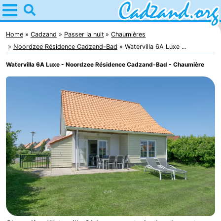
Home
Cadzand
Home
Cadzand
Passer la nuit
Chaumières
Noordzee Résidence Cadzand-Bad
Watervilla 6A Luxe ...
Astuces
Watervilla 6A Luxe - Noordzee Résidence Cadzand-Bad - Chaumière
Avec
les
Passer
enfants
la
Appartements
nuit
Campings
Chaumières
-
Bad
-