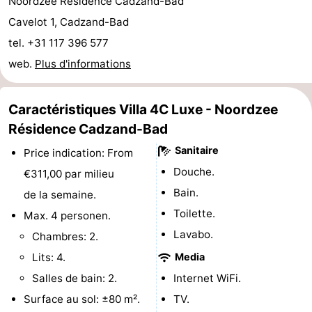
Noordzee Résidence Cadzand-Bad
de
-
Cavelot 1, Cadzand-Bad
tel. +31 117 396 577
vue
Croisières
-
web.
Plus d'informations
Terrains
-
Caractéristiques Villa 4C Luxe - Noordzee
de
Aires
-
Résidence Cadzand-Bad
jeux
de
Bowling
-
Sanitaire
Price indication: From
Douche.
€311,00 par milieu
jeux
Parcours
Centres
Bain.
de la semaine.
intérieures
de
de
Villages
Toilette.
Max. 4 personen.
Lavabo.
Chambres: 2.
mini-
bien-
&
Nature
Lits: 4.
Media
golf
être
villes
Sports
Salles de bain: 2.
Internet WiFi.
Surface au sol: ±80 m².
TV.
-