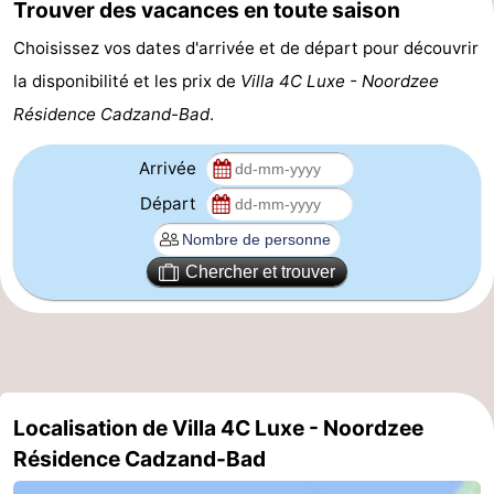
Trouver des vacances en toute saison
Veere
-
Choisissez vos dates d'arrivée et de départ pour découvrir
la disponibilité et les prix de
Villa 4C Luxe - Noordzee
Domburg
-
Résidence Cadzand-Bad
.
Zoutelande
-
Arrivée
Vlissingen
-
Départ
Middelburg
Zeeuws-
Chercher et trouver
Vlaanderen
-
Nieuwvliet
-
Breskens
-
Localisation de Villa 4C Luxe - Noordzee
Sluis
-
Résidence Cadzand-Bad
Cadzand-
-