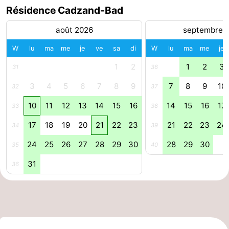
Résidence Cadzand-Bad
phoques
et
Événements
août 2026
septembre 
manger
Pratiques
W
lu
ma
me
je
ve
sa
di
W
lu
ma
me
je
Forum
1
2
1
2
3
31
36
Route
3
4
5
6
7
8
9
7
8
9
10
32
37
10
11
12
13
14
15
16
14
15
16
17
33
38
-
17
18
19
20
21
22
23
21
22
23
24
34
39
Stationnement
Adresses
24
25
26
27
28
29
30
28
29
30
35
40
Médicales
Région
31
36
Zeeland
Walcheren
-