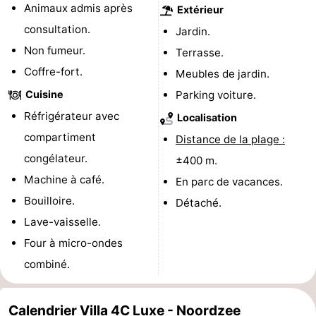
Animaux admis après
Extérieur
Piscines
-
consultation.
Jardin.
Non fumeur.
Terrasse.
Faire
-
Coffre-fort.
Meubles de jardin.
du
Randonnée
-
Cuisine
Parking voiture.
Réfrigérateur avec
vélo
Équitation
-
Localisation
compartiment
Distance de la plage :
Terrains
-
congélateur.
±400 m.
Machine à café.
de
Surfen
-
En parc de vacances.
Bouilloire.
Détaché.
golf
Peche
-
Lave-vaisselle.
Four à micro-ondes
Sportive
Equitation
Glossopètre
combiné.
Observation
des
Boire
Calendrier Villa 4C Luxe - Noordzee