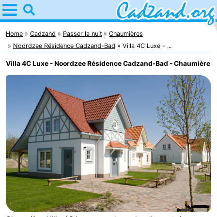
Home
Cadzand
Home
Cadzand
Passer la nuit
Chaumières
Noordzee Résidence Cadzand-Bad
Villa 4C Luxe - ...
Astuces
Villa 4C Luxe - Noordzee Résidence Cadzand-Bad - Chaumière
Avec
les
Passer
enfants
la
Appartements
nuit
Campings
Chaumières
-
Bad
-