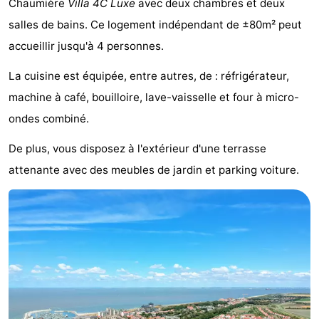
Chaumière
Villa 4C Luxe
avec deux chambres et deux
Meersee
Beach
-
salles de bains. Ce logement indépendant de ±80m² peut
accueillir jusqu'à 4 personnes.
Resort
De
-
La cuisine est équipée, entre autres, de : réfrigérateur,
Nieuwvliet-
Meulinge
EuroParcs
-
machine à café, bouilloire, lave-vaisselle et four à micro-
Bad
Cadzand
Hoogduin
-
ondes combiné.
Noordzee
-
De plus, vous disposez à l'extérieur d'une terrasse
attenante avec des meubles de jardin et parking voiture.
Résidence
Resort
-
Cadzand-
Nieuwvliet-
Schoneveld
-
Bad
Bad
Strand
-
Resort
Waterdunen
-
Nieuwvliet-
Zonneweelde
-