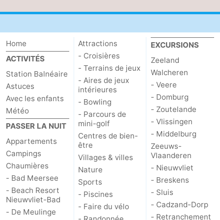
Home
Attractions
EXCURSIONS
- Croisières
ACTIVITÉS
Zeeland
- Terrains de jeux
Walcheren
Station Balnéaire
- Aires de jeux
- Veere
Astuces
intérieures
- Domburg
Avec les enfants
- Bowling
- Zoutelande
Météo
- Parcours de
- Vlissingen
mini-golf
PASSER LA NUIT
- Middelburg
Centres de bien-
Appartements
être
Zeeuws-
Campings
Vlaanderen
Villages & villes
Chaumières
- Nieuwvliet
Nature
- Bad Meersee
- Breskens
Sports
- Beach Resort
- Sluis
- Piscines
Nieuwvliet-Bad
- Cadzand-Dorp
- Faire du vélo
- De Meulinge
- Retranchement
- Randonnée