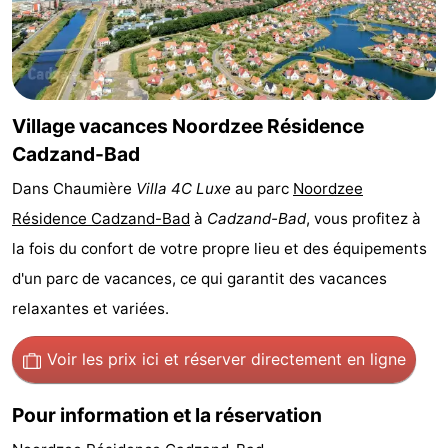
Bad
Zwinhoeve
Hôtels
Last
minutes
Plages
Village vacances Noordzee Résidence
Cadzand-Bad
Voir
Dans Chaumière
Villa 4C Luxe
au parc
Noordzee
et
Lieux
Résidence Cadzand-Bad
à
Cadzand-Bad
, vous profitez à
la fois du confort de votre propre lieu et des équipements
faire
d'intérêt
-
d'un parc de vacances, ce qui garantit des vacances
Musées
-
relaxantes et variées.
Monuments
-
Voir les prix ici
et réserver directement en ligne
Moulins
-
Pour information et la réservation
Points
Attractions