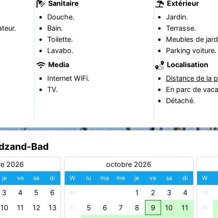
Sanitaire
Extérieur
Douche.
Jardin.
teur.
Bain.
Terrasse.
Toilette.
Meubles de jard
Lavabo.
Parking voiture.
Media
Localisation
Internet WiFi.
Distance de la p
TV.
En parc de vac
Détaché.
Cadzand-Bad
re 2026
octobre 2026
je
ve
sa
di
W
lu
ma
me
je
ve
sa
di
W
3
4
5
6
1
2
3
4
40
44
10
11
12
13
5
6
7
8
9
10
11
41
45