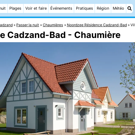
nuit
Plages
Voir et faire
Événements
Pratiques
Région
Météo
adzand
Passer la nuit
Chaumières
Noordzee Résidence Cadzand-Bad
Vi
nce Cadzand-Bad - Chaumière