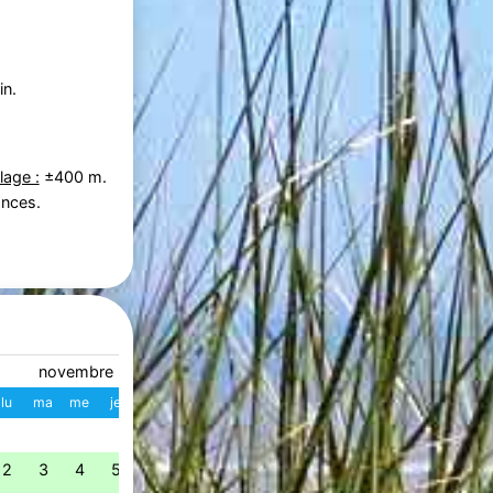
in.
lage :
±400 m.
ances.
novembre 2026
décembre 2026
lu
ma
me
je
ve
sa
di
W
lu
ma
me
je
ve
s
1
1
2
3
4
49
2
3
4
5
6
7
8
7
8
9
10
11
1
50