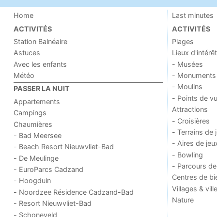
Home
Last minutes
ACTIVITÉS
ACTIVITÉS
Station Balnéaire
Plages
Astuces
Lieux d'intérêt
Avec les enfants
- Musées
Météo
- Monuments
- Moulins
PASSER LA NUIT
- Points de v
Appartements
Attractions
Campings
- Croisières
Chaumières
- Terrains de 
- Bad Meersee
- Aires de jeu
- Beach Resort Nieuwvliet-Bad
- Bowling
- De Meulinge
- Parcours de
- EuroParcs Cadzand
Centres de bi
- Hoogduin
Villages & vill
- Noordzee Résidence Cadzand-Bad
Nature
- Resort Nieuwvliet-Bad
- Schoneveld