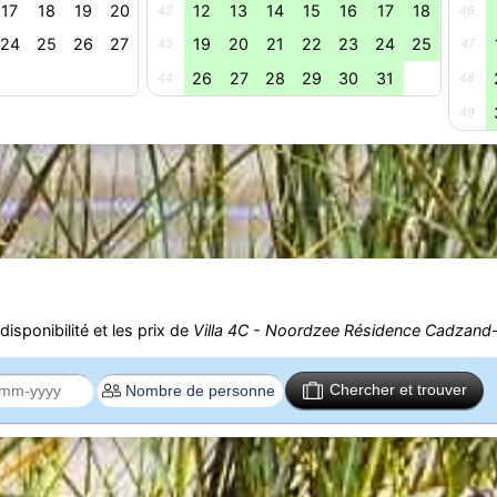
17
18
19
20
12
13
14
15
16
17
18
42
46
24
25
26
27
19
20
21
22
23
24
25
43
47
26
27
28
29
30
31
44
48
49
isponibilité et les prix de
Villa 4C - Noordzee Résidence Cadzand
Chercher et trouver