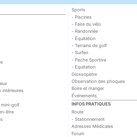
Sports
- Piscines
- Faire du vélo
- Randonnée
- Équitation
- Terrains de golf
- Surfen
- Peche Sportive
ue
- Equitation
Glossopètre
Observation des phoques
jeux
Boire et manger
x intérieures
Événements
INFOS PRATIQUES
 mini-golf
en-être
Route
es
- Stationnement
Adresses Médicales
Forum