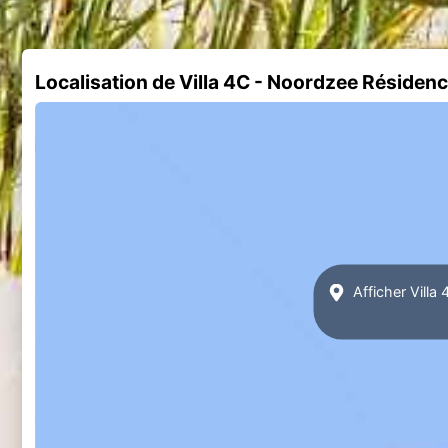
Localisation de Villa 4C - Noordzee Réside
Afficher Vill