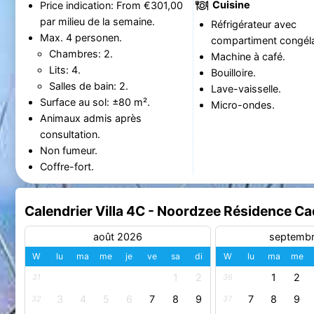
Cuisine
Price indication: From €301,00
par milieu de la semaine.
Réfrigérateur avec
Max. 4 personen.
compartiment congéla
Chambres: 2.
Machine à café.
Lits: 4.
Bouilloire.
Salles de bain: 2.
Lave-vaisselle.
Surface au sol: ±80 m².
Micro-ondes.
Animaux admis après
consultation.
Non fumeur.
Coffre-fort.
Calendrier Villa 4C - Noordzee Résidence 
août 2026
septemb
W
lu
ma
me
je
ve
sa
di
W
lu
ma
me
1
2
1
2
31
36
3
4
5
6
7
8
9
7
8
9
32
37