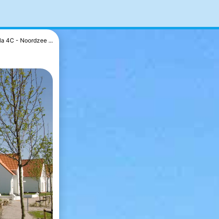
lla 4C - Noordzee ...