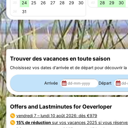
24
25
26
27
28
29
30
28
29
30
35
40
31
36
Trouver des vacances en toute saison
Choisissez vos dates d'arrivée et de départ pour découvrir la d
Arrivée
Départ
Offers and Lastminutes for Oeverloper
vendredi 7
–
lundi 10 août 2026
: dès €979
15% de réduction
sur vos vacances 2025 si vous réserv