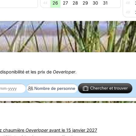
26
27
28
29
30
31
44
48
49
isponibilité et les prix de
Oeverloper
.
Chercher et trouver
ez chaumière
Oeverloper
avant le 15 janvier 2027