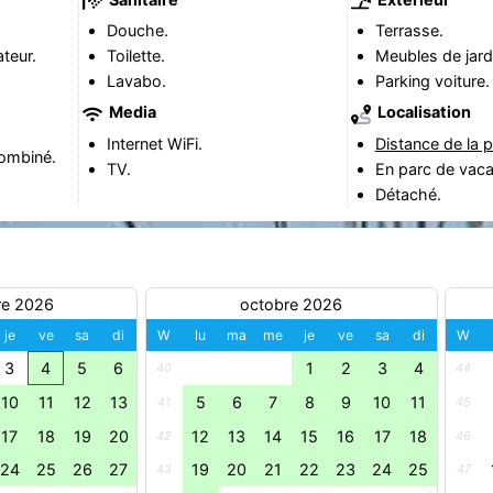
Douche.
Terrasse.
teur.
Toilette.
Meubles de jard
Lavabo.
Parking voiture.
Media
Localisation
Internet WiFi.
Distance de la p
ombiné.
TV.
En parc de vac
Détaché.
re 2026
octobre 2026
je
ve
sa
di
W
lu
ma
me
je
ve
sa
di
W
3
4
5
6
1
2
3
4
40
44
10
11
12
13
5
6
7
8
9
10
11
41
45
17
18
19
20
12
13
14
15
16
17
18
42
46
24
25
26
27
19
20
21
22
23
24
25
43
47