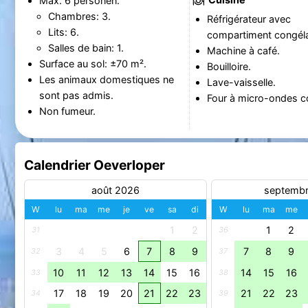
Max. 6 personen.
Chambres: 3.
Réfrigérateur avec
Lits: 6.
compartiment congéla
Salles de bain: 1.
Machine à café.
Surface au sol: ±70 m².
Bouilloire.
Les animaux domestiques ne
Lave-vaisselle.
sont pas admis.
Four à micro-ondes c
Non fumeur.
Calendrier Oeverloper
août 2026
septemb
W
lu
ma
me
je
ve
sa
di
W
lu
ma
me
1
2
1
2
31
36
3
4
5
6
7
8
9
7
8
9
32
37
10
11
12
13
14
15
16
14
15
16
33
38
17
18
19
20
21
22
23
21
22
23
34
39