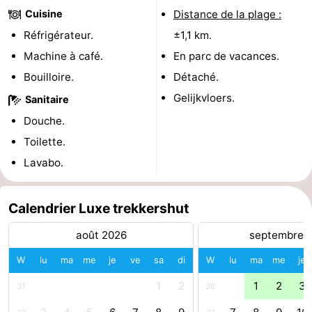
Cuisine
Distance de la plage :
Piscines
-
Réfrigérateur.
±1,1 km.
Faire
-
Machine à café.
En parc de vacances.
Bouilloire.
Détaché.
du
Randonnée
-
Gelijkvloers.
Sanitaire
vélo
Équitation
-
Douche.
Toilette.
Terrains
-
Lavabo.
de
Surfen
-
Calendrier Luxe trekkershut
golf
Peche
-
août 2026
septembre 
Sportive
Equitation
Glossopètre
W
lu
ma
me
je
ve
sa
di
W
lu
ma
me
je
Observation
1
2
1
2
3
31
36
des
Boire