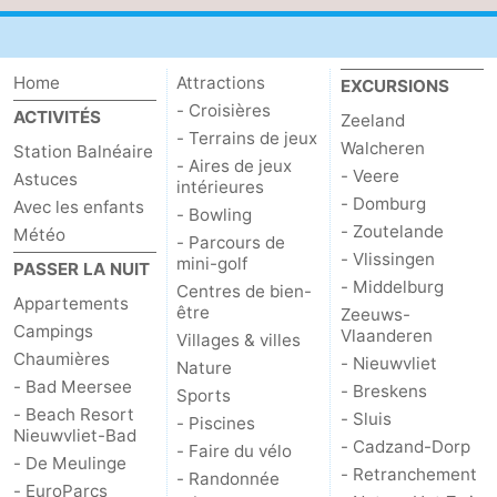
Home
Attractions
EXCURSIONS
- Croisières
ACTIVITÉS
Zeeland
- Terrains de jeux
Walcheren
Station Balnéaire
- Aires de jeux
- Veere
Astuces
intérieures
- Domburg
Avec les enfants
- Bowling
- Zoutelande
Météo
- Parcours de
- Vlissingen
mini-golf
PASSER LA NUIT
- Middelburg
Centres de bien-
Appartements
être
Zeeuws-
Campings
Vlaanderen
Villages & villes
Chaumières
- Nieuwvliet
Nature
- Bad Meersee
- Breskens
Sports
- Beach Resort
- Sluis
- Piscines
Nieuwvliet-Bad
- Cadzand-Dorp
- Faire du vélo
- De Meulinge
- Retranchement
- Randonnée
- EuroParcs