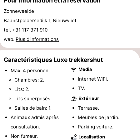
Pour information et la réservation
de
-
Zonneweelde
Baanstpoldersedijk 1, Nieuwvliet
vue
Croisières
-
tel. +31 117 371 910
Terrains
-
web.
Plus d'informations
de
Aires
-
Caractéristiques Luxe trekkershut
jeux
de
Bowling
-
Media
Max. 4 personen.
Internet WiFi.
jeux
Parcours
Centres
Chambres: 2.
TV.
Lits: 2.
intérieures
de
de
Villages
Lits superposés.
Extérieur
mini-
bien-
&
Nature
Salles de bain: 1.
Terrasse.
Animaux admis après
Meubles de jardin.
golf
être
villes
Sports
consultation.
Parking voiture.
-
Non fumeur.
Localisation