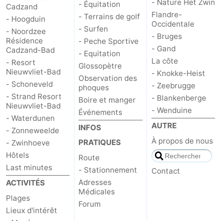
- Nature Het Zwin
- Équitation
Cadzand
Flandre-
- Terrains de golf
- Hoogduin
Occidentale
- Surfen
- Noordzee
- Bruges
Résidence
- Peche Sportive
- Gand
Cadzand-Bad
- Equitation
La côte
- Resort
Glossopètre
Nieuwvliet-Bad
- Knokke-Heist
Observation des
- Schoneveld
- Zeebrugge
phoques
- Strand Resort
- Blankenberge
Boire et manger
Nieuwvliet-Bad
- Wenduine
Événements
- Waterdunen
AUTRE
INFOS
- Zonneweelde
À propos de nous
PRATIQUES
- Zwinhoeve
Hôtels
Route
Last minutes
- Stationnement
Contact
Adresses
ACTIVITÉS
Médicales
Plages
Forum
Lieux d'intérêt