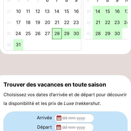
3
4
5
6
7
8
9
7
8
9
10
32
37
phoques
et
Événements
10
11
12
13
14
15
16
14
15
16
17
33
38
17
18
19
20
21
22
23
21
22
23
24
manger
Pratiques
34
39
24
25
26
27
28
29
30
28
29
30
35
40
Forum
31
36
Route
-
Stationnement
Adresses
Trouver des vacances en toute saison
Médicales
Région
Choisissez vos dates d'arrivée et de départ pour découvrir
Zeeland
la disponibilité et les prix de
Luxe trekkershut
.
Walcheren
Arrivée
Départ
-