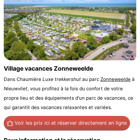
Bad
Zwinhoeve
Hôtels
Last
minutes
Plages
Voir
et
Lieux
Village vacances Zonneweelde
faire
d'intérêt
-
Dans Chaumière
Luxe trekkershut
au parc
Zonneweelde
à
Nieuwvliet
, vous profitez à la fois du confort de votre
Musées
-
propre lieu et des équipements d'un parc de vacances, ce
Monuments
-
qui garantit des vacances relaxantes et variées.
Moulins
-
Voir les prix ici
et réserver directement en ligne
Points
Attractions