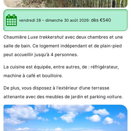
Meersee
Beach
-
dès €540
Resort
De
-
vendredi 28
–
dimanche 30 août 2026
:
Nieuwvliet-
Meulinge
EuroParcs
-
Chaumière
Luxe trekkershut
avec deux chambres et une
salle de bain. Ce logement indépendant et de plain-pied
Bad
Cadzand
Hoogduin
-
peut accueillir jusqu'à 4 personnes.
Noordzee
-
La cuisine est équipée, entre autres, de : réfrigérateur,
Résidence
Resort
-
machine à café et bouilloire.
Cadzand-
Nieuwvliet-
Schoneveld
-
De plus, vous disposez à l'extérieur d'une terrasse
attenante avec des meubles de jardin et parking voiture.
Bad
Bad
Strand
-
Resort
Waterdunen
-
Nieuwvliet-
Zonneweelde
-