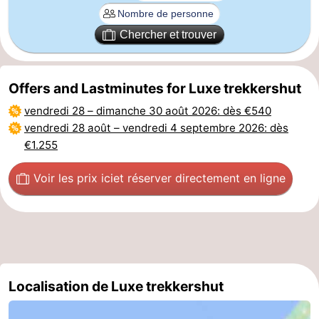
Veere
-
Chercher et trouver
Domburg
-
Offers and Lastminutes for Luxe trekkershut
Zoutelande
-
vendredi 28
–
dimanche 30 août 2026
: dès €540
Vlissingen
-
vendredi 28 août
–
vendredi 4 septembre 2026
: dès
€1.255
Middelburg
Zeeuws-
Voir les prix ici
et réserver directement en ligne
Vlaanderen
-
Nieuwvliet
-
Breskens
-
Sluis
-
Localisation de Luxe trekkershut
Cadzand-
-