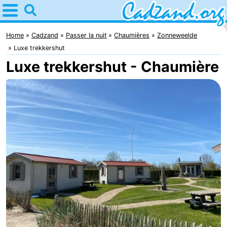
Home
Cadzand
Home
Cadzand
Passer la nuit
Chaumières
Zonneweelde
Luxe trekkershut
Astuces
Luxe trekkershut - Chaumière
Avec
les
Passer
enfants
la
Appartements
nuit
Campings
Chaumières
-
Bad
-