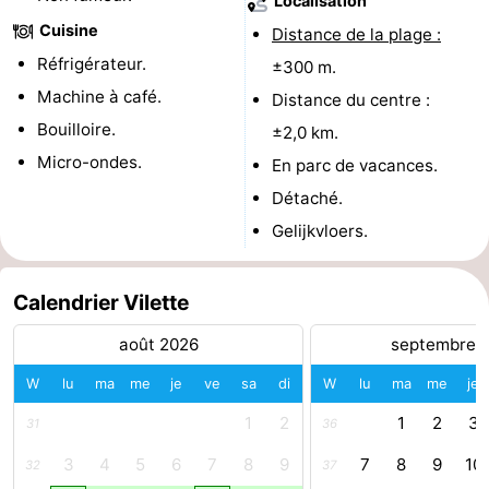
Localisation
Cuisine
Distance de la plage :
phoques
et
Événements
Réfrigérateur.
±300 m.
manger
Pratiques
Machine à café.
Distance du centre :
Bouilloire.
±2,0 km.
Forum
Micro-ondes.
En parc de vacances.
Route
Détaché.
Gelijkvloers.
-
Stationnement
Adresses
Calendrier Vilette
Médicales
Région
août 2026
septembre 
Zeeland
W
lu
ma
me
je
ve
sa
di
W
lu
ma
me
je
1
2
1
2
3
31
36
Walcheren
3
4
5
6
7
8
9
7
8
9
10
32
37
-