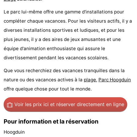
de
-
Le parc lui-même offre une gamme d'installations pour
compléter chaque vacances. Pour les visiteurs actifs, il y a
vue
Croisières
-
diverses installations sportives et ludiques, et pour les
Terrains
-
plus jeunes, il y a des aires de jeux amusantes et une
équipe d'animation enthousiaste qui assure le
de
Aires
-
divertissement pendant les vacances scolaires.
jeux
de
Bowling
-
Que vous recherchiez des vacances tranquilles dans la
jeux
Parcours
Centres
nature ou des vacances actives à la
plage
,
Parc Hoogduin
offre quelque chose pour tout le monde.
intérieures
de
de
Villages
Voir les prix ici
et réserver directement en ligne
mini-
bien-
&
Nature
golf
être
villes
Sports
Pour information et la réservation
Hoogduin
-