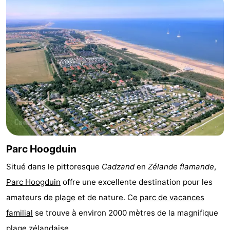
Bad
Zwinhoeve
Hôtels
Last
minutes
Plages
Voir
et
Lieux
faire
d'intérêt
-
Parc Hoogduin
Musées
-
Situé dans le pittoresque
Cadzand
en
Zélande flamande
,
Monuments
-
Parc Hoogduin
offre une excellente destination pour les
amateurs de
plage
et de nature. Ce
parc de vacances
Moulins
-
familial
se trouve à environ 2000 mètres de la magnifique
Points
Attractions
plage
zélandaise.