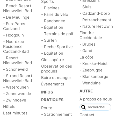
- Breskens
Sports
- Beach Resort
- Sluis
- Piscines
Nieuwvliet-Bad
- Cadzand-Dorp
- Faire du vélo
- De Meulinge
- Retranchement
- Randonnée
- EuroParcs
- Nature Het Zwin
- Équitation
Cadzand
Flandre-
- Terrains de golf
- Hoogduin
Occidentale
- Surfen
- Noordzee
- Bruges
Résidence
- Peche Sportive
- Gand
Cadzand-Bad
- Equitation
La côte
- Resort
Glossopètre
Nieuwvliet-Bad
- Knokke-Heist
Observation des
- Schoneveld
- Zeebrugge
phoques
- Strand Resort
- Blankenberge
Boire et manger
Nieuwvliet-Bad
- Wenduine
Événements
- Waterdunen
AUTRE
INFOS
- Zonneweelde
À propos de nous
PRATIQUES
- Zwinhoeve
Hôtels
Route
Last minutes
- Stationnement
Contact