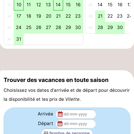
10
11
12
13
14
15
16
14
15
16
17
33
38
Veere
-
17
18
19
20
21
22
23
21
22
23
24
34
39
Domburg
-
24
25
26
27
28
29
30
28
29
30
35
40
Zoutelande
-
31
36
Vlissingen
-
Middelburg
Zeeuws-
Vlaanderen
-
Trouver des vacances en toute saison
Choisissez vos dates d'arrivée et de départ pour découvrir
Nieuwvliet
-
la disponibilité et les prix de
Vilette
.
Breskens
-
Arrivée
Sluis
-
Départ
Cadzand-
-