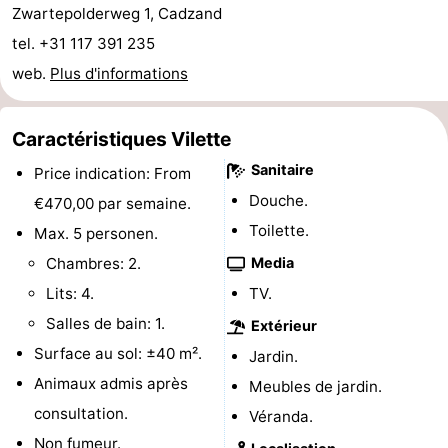
Zwartepolderweg 1, Cadzand
Piscines
-
tel. +31 117 391 235
web.
Plus d'informations
Faire
-
du
Randonnée
-
Caractéristiques Vilette
vélo
Équitation
-
Sanitaire
Price indication: From
Douche.
€470,00 par semaine.
Terrains
-
Toilette.
Max. 5 personen.
de
Surfen
-
Chambres: 2.
Media
Lits: 4.
TV.
golf
Peche
-
Salles de bain: 1.
Extérieur
Sportive
Equitation
Glossopètre
Surface au sol: ±40 m².
Jardin.
Animaux admis après
Meubles de jardin.
Observation
consultation.
Véranda.
des
Boire
Non fumeur.