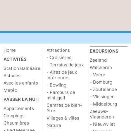
Home
Attractions
EXCURSIONS
- Croisières
ACTIVITÉS
Zeeland
- Terrains de jeux
Walcheren
Station Balnéaire
- Aires de jeux
- Veere
Astuces
intérieures
- Domburg
Avec les enfants
- Bowling
- Zoutelande
Météo
- Parcours de
- Vlissingen
mini-golf
PASSER LA NUIT
- Middelburg
Centres de bien-
Appartements
être
Zeeuws-
Campings
Vlaanderen
Villages & villes
Chaumières
- Nieuwvliet
Nature
- Bad Meersee