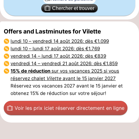
Chercher et trouver
Dorp
Retranchement
-
Nature
Flandre-
Offers and Lastminutes for Vilette
Het
Occidentale
-
lundi 10
–
vendredi 14 août 2026
: dès €1.099
lundi 10
–
lundi 17 août 2026
: dès €1.769
Zwin
Bruges
-
vendredi 14
–
lundi 17 août 2026
: dès €839
vendredi 14
–
vendredi 21 août 2026
: dès €1.859
Gand
La
15% de réduction
sur vos vacances 2025 si vous
réservez chalet
Vilette
avant le 15 janvier 2027
côte
-
Réservez vos vacances 2027 avant le 15 janvier et
obtenez 15% de réduction sur votre séjour!
Knokke-
-
Voir les prix ici
et réserver directement en ligne
Heist
Zeebrugge
-
Blankenberge
-
Wenduine
Météo