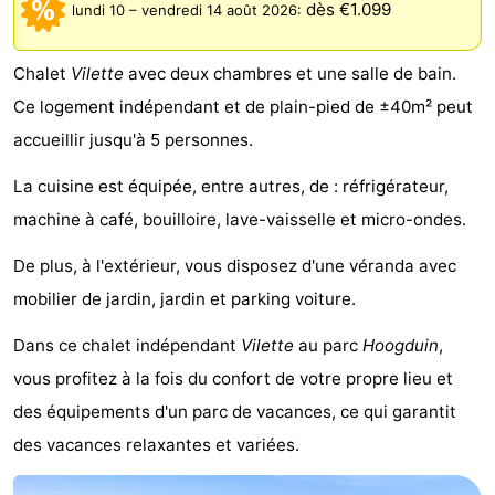
dès €1.099
lundi 10
–
vendredi 14 août 2026
:
Meersee
Beach
-
Chalet
Vilette
avec deux chambres et une salle de bain.
Resort
De
-
Ce logement indépendant et de plain-pied de ±40m² peut
Nieuwvliet-
Meulinge
EuroParcs
-
accueillir jusqu'à 5 personnes.
Bad
Cadzand
Hoogduin
-
La cuisine est équipée, entre autres, de : réfrigérateur,
machine à café, bouilloire, lave-vaisselle et micro-ondes.
Noordzee
-
De plus, à l'extérieur, vous disposez d'une véranda avec
Résidence
Resort
-
mobilier de jardin, jardin et parking voiture.
Cadzand-
Nieuwvliet-
Schoneveld
-
Dans ce chalet indépendant
Vilette
au parc
Hoogduin
,
Bad
Bad
Strand
-
vous profitez à la fois du confort de votre propre lieu et
des équipements d'un parc de vacances, ce qui garantit
Resort
Waterdunen
-
des vacances relaxantes et variées.
Nieuwvliet-
Zonneweelde
-