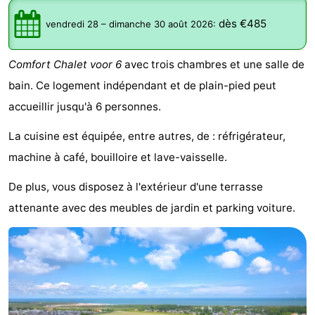
Meersee
Beach
-
dès €485
vendredi 28
–
dimanche 30 août 2026
:
Resort
De
-
Comfort Chalet voor 6
avec trois chambres et une salle de
Nieuwvliet-
Meulinge
EuroParcs
-
bain. Ce logement indépendant et de plain-pied peut
accueillir jusqu'à 6 personnes.
Bad
Cadzand
Hoogduin
-
La cuisine est équipée, entre autres, de : réfrigérateur,
Noordzee
-
machine à café, bouilloire et lave-vaisselle.
Résidence
Resort
-
De plus, vous disposez à l'extérieur d'une terrasse
Cadzand-
Nieuwvliet-
Schoneveld
-
attenante avec des meubles de jardin et parking voiture.
Bad
Bad
Strand
-
Resort
Waterdunen
-
Nieuwvliet-
Zonneweelde
-