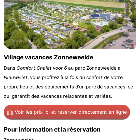
Bad
Zwinhoeve
Hôtels
Last
minutes
Plages
Voir
Village vacances Zonneweelde
et
Lieux
Dans
Comfort Chalet voor 6
au parc
Zonneweelde
à
Nieuwvliet
, vous profitez à la fois du confort de votre
faire
d'intérêt
-
propre lieu et des équipements d'un parc de vacances, ce
Musées
-
qui garantit des vacances relaxantes et variées.
Monuments
-
Voir les prix ici
et réserver directement en ligne
Moulins
-
Pour information et la réservation
Points
Attractions