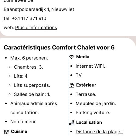
Zonneweelde
de
-
Baanstpoldersedijk 1, Nieuwvliet
tel. +31 117 371 910
vue
Croisières
-
web.
Plus d'informations
Terrains
-
Caractéristiques Comfort Chalet voor 6
de
Aires
-
Media
Max. 6 personen.
jeux
de
Bowling
-
Internet WiFi.
Chambres: 3.
TV.
Lits: 4.
jeux
Parcours
Centres
Lits superposés.
Extérieur
intérieures
de
de
Villages
Salles de bain: 1.
Terrasse.
Animaux admis après
Meubles de jardin.
mini-
bien-
&
Nature
consultation.
Parking voiture.
golf
être
villes
Sports
Non fumeur.
Localisation
Cuisine
Distance de la plage :
-