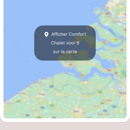
Dorp
Retranchement
-
Nature
Flandre-
Afficher Comfort
Het
Occidentale
-
Chalet voor 6
Zwin
Bruges
-
sur la carte
Gand
La
côte
-
Knokke-
-
Heist
Zeebrugge
-
Blankenberge
-
Wenduine
Météo