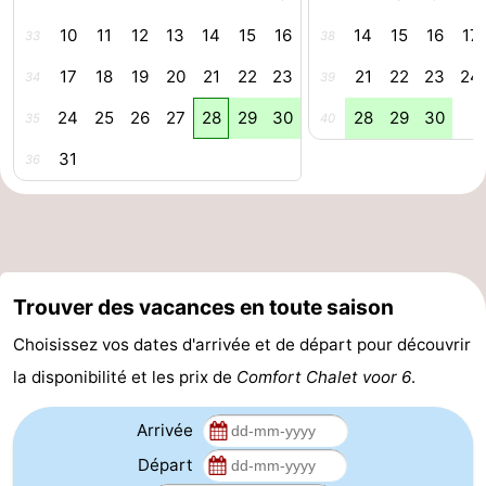
phoques
et
Événements
10
11
12
13
14
15
16
14
15
16
17
33
38
17
18
19
20
21
22
23
21
22
23
24
34
39
manger
Pratiques
24
25
26
27
28
29
30
28
29
30
35
40
Forum
31
36
Route
-
Stationnement
Adresses
Trouver des vacances en toute saison
Médicales
Région
Choisissez vos dates d'arrivée et de départ pour découvrir
Zeeland
la disponibilité et les prix de
Comfort Chalet voor 6
.
Walcheren
Arrivée
Départ
-