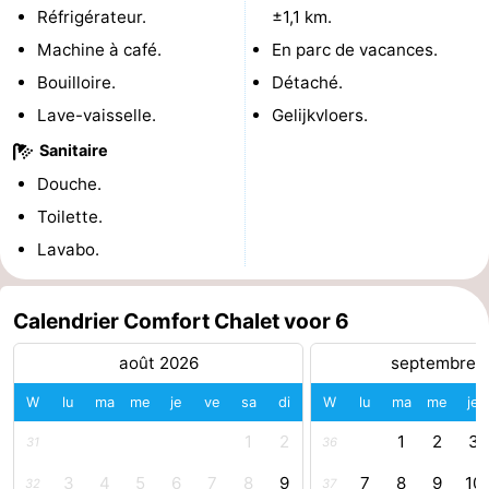
Réfrigérateur.
±1,1 km.
Piscines
-
Machine à café.
En parc de vacances.
Bouilloire.
Détaché.
Faire
-
Lave-vaisselle.
Gelijkvloers.
du
Randonnée
-
Sanitaire
vélo
Équitation
-
Douche.
Toilette.
Terrains
-
Lavabo.
de
Surfen
-
Calendrier Comfort Chalet voor 6
golf
Peche
-
août 2026
septembre 
Sportive
Equitation
Glossopètre
W
lu
ma
me
je
ve
sa
di
W
lu
ma
me
je
Observation
1
2
1
2
3
31
36
des
Boire
3
4
5
6
7
8
9
7
8
9
10
32
37