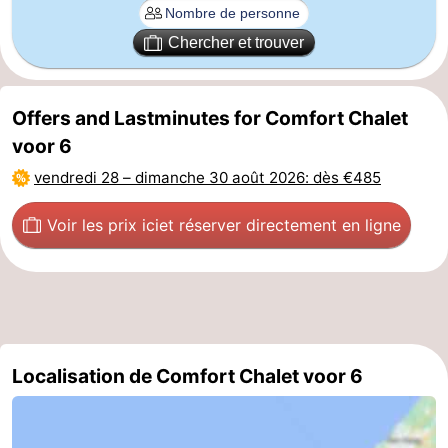
Veere
-
Chercher et trouver
Domburg
-
Offers and Lastminutes for Comfort Chalet
Zoutelande
-
voor 6
Vlissingen
-
vendredi 28
–
dimanche 30 août 2026
: dès €485
Middelburg
Zeeuws-
Voir les prix ici
et réserver directement en ligne
Vlaanderen
-
Nieuwvliet
-
Breskens
-
Localisation de Comfort Chalet voor 6
Sluis
-
Cadzand-
-