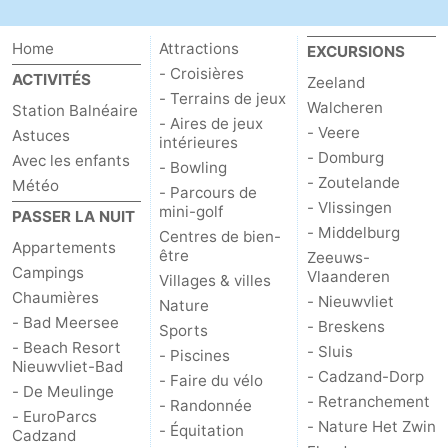
Home
Attractions
EXCURSIONS
- Croisières
ACTIVITÉS
Zeeland
- Terrains de jeux
Walcheren
Station Balnéaire
- Aires de jeux
- Veere
Astuces
intérieures
- Domburg
Avec les enfants
- Bowling
- Zoutelande
Météo
- Parcours de
- Vlissingen
mini-golf
PASSER LA NUIT
- Middelburg
Centres de bien-
Appartements
être
Zeeuws-
Campings
Vlaanderen
Villages & villes
Chaumières
- Nieuwvliet
Nature
- Bad Meersee
- Breskens
Sports
- Beach Resort
- Sluis
- Piscines
Nieuwvliet-Bad
- Cadzand-Dorp
- Faire du vélo
- De Meulinge
- Retranchement
- Randonnée
- EuroParcs
- Nature Het Zwin
- Équitation
Cadzand