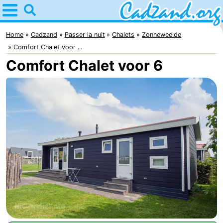
Home
Cadzand
Home
Cadzand
Passer la nuit
Chalets
Zonneweelde
Comfort Chalet voor ...
Astuces
Comfort Chalet voor 6
Avec
les
Passer
enfants
la
Appartements
nuit
Campings
Chaumières
-
Bad
-