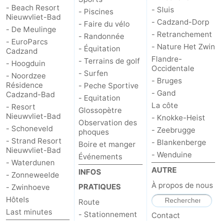
- Beach Resort
- Sluis
- Piscines
de
-
Nieuwvliet-Bad
- Cadzand-Dorp
- Faire du vélo
- De Meulinge
- Retranchement
vue
Croisières
-
- Randonnée
- EuroParcs
- Nature Het Zwin
- Équitation
Cadzand
Terrains
-
Flandre-
- Terrains de golf
- Hoogduin
Occidentale
- Surfen
- Noordzee
de
Aires
-
- Bruges
Résidence
- Peche Sportive
- Gand
Cadzand-Bad
- Equitation
jeux
de
Bowling
-
La côte
- Resort
Glossopètre
Nieuwvliet-Bad
- Knokke-Heist
Observation des
jeux
Parcours
Centres
- Schoneveld
- Zeebrugge
phoques
- Strand Resort
- Blankenberge
Boire et manger
intérieures
de
de
Villages
Nieuwvliet-Bad
- Wenduine
Événements
- Waterdunen
mini-
bien-
&
Nature
AUTRE
INFOS
- Zonneweelde
À propos de nous
PRATIQUES
- Zwinhoeve
golf
être
villes
Sports
Hôtels
Route
Last minutes
-
- Stationnement
Contact