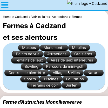
Home
Cadzand
Home
Cadzand
Voir et faire
Attractions
Fermes
Fermes à Cadzand
Astuces
et ses alentours
Avec
Musées
Monuments
Moulins
les
Passer
Points de vue
Attractions
Croisières
enfants
la
Appartements
Terrains de jeux
Aires de jeux intérieures
Bowling
Parcours de mini-golf
nuit
Campings
Centres de bien-être
Villages & villes
Nature
Sports
Piscines
Équitation
Chaumières
Terrains de golf
Surfen
-
Ferme d’Autruches Monnikenwerve
Bad
-