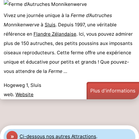
Meersee
Beach
-
Vivez une journée unique à la
Ferme d’Autruches
Resort
De
-
Monnikenwerve
à
Sluis
. Depuis 1997, une véritable
référence en
Flandre Zélandaise
. Ici, vous pouvez admirer
Nieuwvliet-
Meulinge
EuroParcs
-
plus de 150 autruches, des petits poussins aux imposants
Bad
Cadzand
Hoogduin
-
oiseaux reproducteurs. Cette ferme offre une expérience
unique et éducative pour petits et grands ! Que pouvez-
Noordzee
-
vous attendre de la
Ferme ...
Résidence
Resort
-
Hogeweg 1, Sluis
Plus d'informations
Cadzand-
Nieuwvliet-
Schoneveld
-
web.
Website
Bad
Bad
Strand
-
Resort
Waterdunen
-
Nieuwvliet-
Zonneweelde
-
»
Ci-dessous nos autres Attractions
.