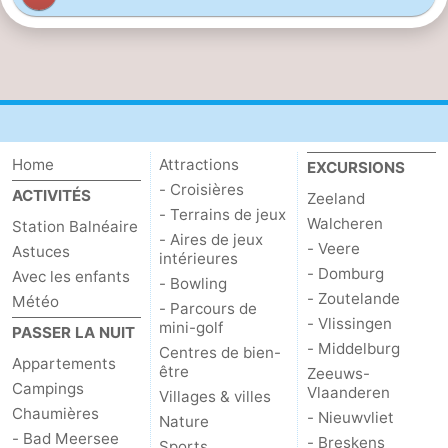
Bad
Zwinhoeve
Hôtels
Last
minutes
Plages
Voir
Home
Attractions
EXCURSIONS
- Croisières
ACTIVITÉS
Zeeland
et
Lieux
- Terrains de jeux
Walcheren
Station Balnéaire
- Aires de jeux
- Veere
faire
d'intérêt
-
Astuces
intérieures
- Domburg
Avec les enfants
- Bowling
Musées
-
- Zoutelande
Météo
- Parcours de
- Vlissingen
mini-golf
PASSER LA NUIT
Monuments
-
- Middelburg
Centres de bien-
Appartements
être
Zeeuws-
Moulins
-
Campings
Vlaanderen
Villages & villes
Chaumières
- Nieuwvliet
Nature
Points
Attractions
- Bad Meersee
- Breskens
Sports