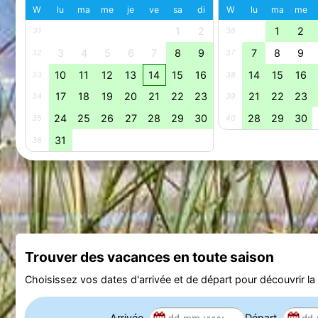
W
lu
ma
me
je
ve
sa
di
W
lu
ma
me
1
2
1
2
31
36
3
4
5
6
7
8
9
7
8
9
32
37
10
11
12
13
14
15
16
14
15
16
33
38
17
18
19
20
21
22
23
21
22
23
34
39
24
25
26
27
28
29
30
28
29
30
35
40
31
36
Trouver des vacances en toute saison
Choisissez vos dates d'arrivée et de départ pour découvrir la d
Arrivée
Départ