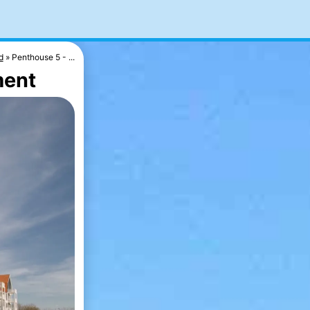
d
Penthouse 5 - ...
ment