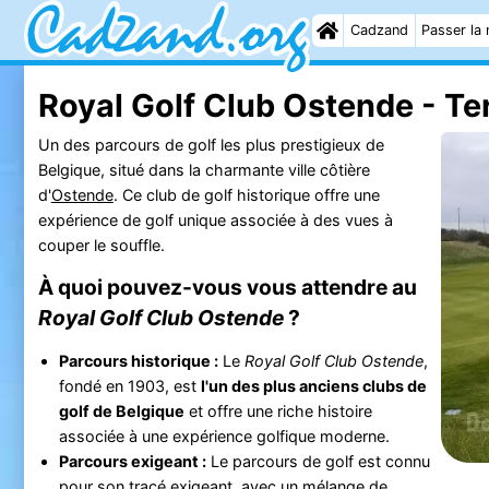
Cadzand
Passer la 
Royal Golf Club Ostende - Ter
Un des parcours de golf les plus prestigieux de
Belgique, situé dans la charmante ville côtière
d'
Ostende
. Ce club de golf historique offre une
expérience de golf unique associée à des vues à
couper le souffle.
À quoi pouvez-vous vous attendre au
Royal Golf Club Ostende
?
Parcours historique :
Le
Royal Golf Club Ostende
,
fondé en 1903, est
l'un des plus anciens clubs de
golf de Belgique
et offre une riche histoire
associée à une expérience golfique moderne.
Parcours exigeant :
Le parcours de golf est connu
pour son tracé exigeant, avec un mélange de