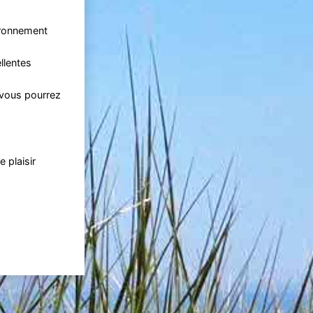
vironnement
llentes
ù vous pourrez
 plaisir