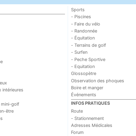
Sports
- Piscines
- Faire du vélo
- Randonnée
- Équitation
- Terrains de golf
- Surfen
- Peche Sportive
ue
- Equitation
Glossopètre
Observation des phoques
jeux
Boire et manger
x intérieures
Événements
INFOS PRATIQUES
 mini-golf
en-être
Route
es
- Stationnement
Adresses Médicales
Forum