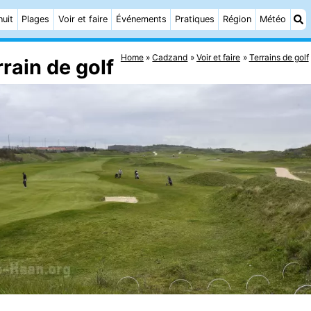
nuit
Plages
Voir et faire
Événements
Pratiques
Région
Météo
Home
Cadzand
Voir et faire
Terrains de golf
rain de golf