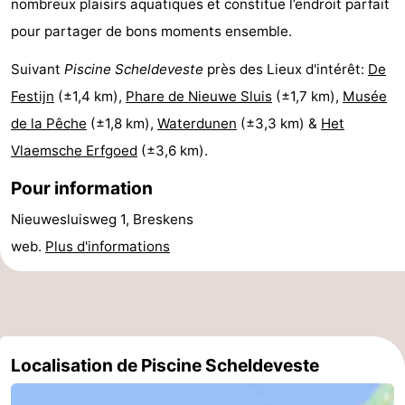
nombreux plaisirs aquatiques et constitue l’endroit parfait
Piscines
-
pour partager de bons moments ensemble.
Faire
-
Suivant
Piscine Scheldeveste
près des Lieux d'intérêt:
De
Festijn
(±1,4 km),
Phare de Nieuwe Sluis
(±1,7 km),
Musée
du
Randonnée
-
de la Pêche
(±1,8 km),
Waterdunen
(±3,3 km) &
Het
vélo
Équitation
-
Vlaemsche Erfgoed
(±3,6 km).
Pour information
Terrains
-
Nieuwesluisweg 1, Breskens
de
Surfen
-
web.
Plus d'informations
golf
Peche
-
Sportive
Equitation
Glossopètre
Observation
Localisation de Piscine Scheldeveste
des
Boire