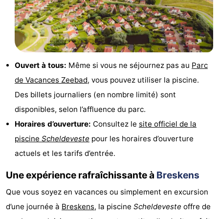
de
-
vue
Croisières
-
Terrains
-
Ouvert à tous:
Même si vous ne séjournez pas au
Parc
de Vacances Zeebad
, vous pouvez utiliser la piscine.
de
Aires
-
Des billets journaliers (en nombre limité) sont
jeux
de
Bowling
-
disponibles, selon l’affluence du parc.
Horaires d’ouverture:
Consultez le
site officiel de la
jeux
Parcours
Centres
piscine
Scheldeveste
pour les horaires d’ouverture
intérieures
de
de
Villages
actuels et les tarifs d’entrée.
mini-
bien-
&
Nature
Une expérience rafraîchissante à
Breskens
golf
être
villes
Sports
Que vous soyez en vacances ou simplement en excursion
d’une journée à
Breskens
, la piscine
Scheldeveste
offre de
-