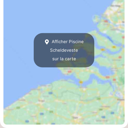
phoques
et
Événements
manger
Pratiques
Forum
Afficher Piscine
Route
Scheldeveste
sur la carte
-
Stationnement
Adresses
Médicales
Région
Zeeland
Walcheren
-