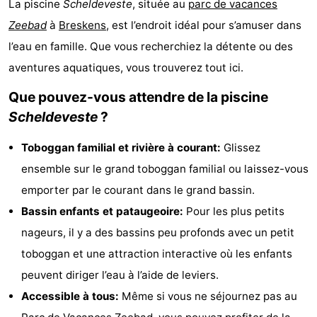
La piscine
Scheldeveste
, située au
parc de vacances
Meersee
Beach
-
Zeebad
à
Breskens
, est l’endroit idéal pour s’amuser dans
l’eau en famille. Que vous recherchiez la détente ou des
Resort
De
-
aventures aquatiques, vous trouverez tout ici.
Nieuwvliet-
Meulinge
EuroParcs
-
Que pouvez-vous attendre de la piscine
Bad
Cadzand
Hoogduin
-
Scheldeveste
?
Noordzee
-
Toboggan familial et rivière à courant:
Glissez
ensemble sur le grand toboggan familial ou laissez-vous
Résidence
Resort
-
emporter par le courant dans le grand bassin.
Cadzand-
Nieuwvliet-
Schoneveld
-
Bassin enfants et pataugeoire:
Pour les plus petits
nageurs, il y a des bassins peu profonds avec un petit
Bad
Bad
Strand
-
toboggan et une attraction interactive où les enfants
Resort
Waterdunen
-
peuvent diriger l’eau à l’aide de leviers.
Accessible à tous:
Même si vous ne séjournez pas au
Nieuwvliet-
Zonneweelde
-