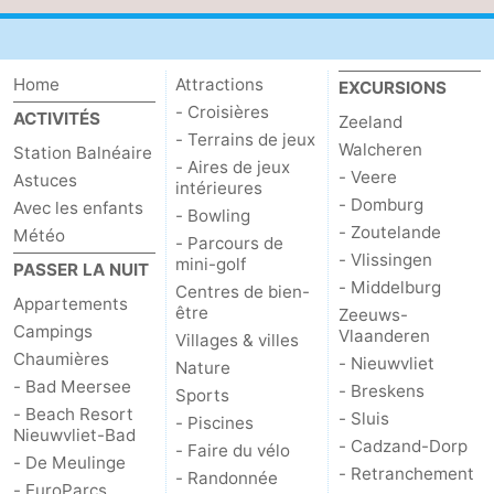
Dorp
Retranchement
-
Home
Attractions
EXCURSIONS
Nature
Flandre-
- Croisières
ACTIVITÉS
Zeeland
Het
Occidentale
-
- Terrains de jeux
Walcheren
Station Balnéaire
- Aires de jeux
- Veere
Astuces
intérieures
Zwin
Bruges
-
- Domburg
Avec les enfants
- Bowling
- Zoutelande
Météo
Gand
La
- Parcours de
- Vlissingen
mini-golf
PASSER LA NUIT
- Middelburg
côte
-
Centres de bien-
Appartements
être
Zeeuws-
Campings
Vlaanderen
Knokke-
-
Villages & villes
Chaumières
- Nieuwvliet
Nature
- Bad Meersee
Heist
Zeebrugge
-
- Breskens
Sports
- Beach Resort
- Sluis
- Piscines
Nieuwvliet-Bad
Blankenberge
-
- Cadzand-Dorp
- Faire du vélo
- De Meulinge
- Retranchement
- Randonnée
Wenduine
Météo
- EuroParcs