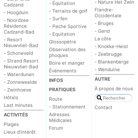
- Nature Het Zwin
- Équitation
Cadzand
Flandre-
- Terrains de golf
Contact
- Hoogduin
Occidentale
- Surfen
- Noordzee
- Bruges
Résidence
- Peche Sportive
- Gand
Cadzand-Bad
- Equitation
La côte
- Resort
Glossopètre
Nieuwvliet-Bad
- Knokke-Heist
Observation des
- Schoneveld
- Zeebrugge
phoques
- Strand Resort
- Blankenberge
Boire et manger
Nieuwvliet-Bad
- Wenduine
Événements
- Waterdunen
AUTRE
INFOS
- Zonneweelde
À propos de nous
PRATIQUES
- Zwinhoeve
Hôtels
Route
Last minutes
- Stationnement
Contact
Adresses
ACTIVITÉS
Médicales
Plages
Forum
Lieux d'intérêt