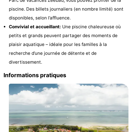
Parc de Vacances Zeebad, vous pouvez profiter de la
Bad
Zwinhoeve
Hôtels
piscine. Des billets journaliers (en nombre limité) sont
disponibles, selon l’affluence.
Last
Convivial et accueillant:
Une piscine chaleureuse où
minutes
Plages
petits et grands peuvent partager des moments de
plaisir aquatique – idéale pour les familles à la
Voir
recherche d’une journée de détente et de
et
Lieux
divertissement.
faire
d'intérêt
-
Informations pratiques
Musées
-
Monuments
-
Moulins
-
Points
Attractions