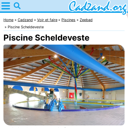
Home
Cadzand
Home
Cadzand
Voir et faire
Piscines
Zeebad
Piscine Scheldeveste
Astuces
Piscine Scheldeveste
Avec
les
Passer
enfants
la
Appartements
nuit
Campings
Chaumières
-
Bad
-