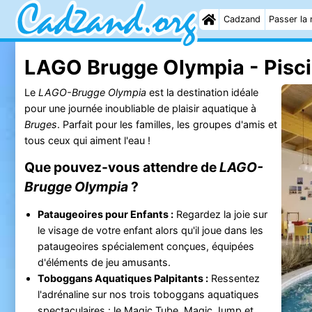
Cadzand
Passer la 
LAGO Brugge Olympia - Pisc
Le
LAGO-Brugge Olympia
est la destination idéale
pour une journée inoubliable de plaisir aquatique à
Bruges
. Parfait pour les familles, les groupes d'amis et
tous ceux qui aiment l'eau !
Que pouvez-vous attendre de
LAGO-
Brugge Olympia
?
Pataugeoires pour Enfants :
Regardez la joie sur
le visage de votre enfant alors qu'il joue dans les
pataugeoires spécialement conçues, équipées
d'éléments de jeu amusants.
Toboggans Aquatiques Palpitants :
Ressentez
l'adrénaline sur nos trois toboggans aquatiques
spectaculaires : le Magic Tube, Magic Jump et