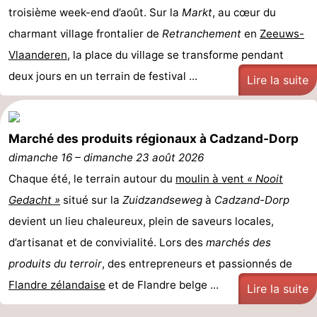
troisième week-end d’août. Sur la
Markt
, au cœur du
phoques
et
Événements
charmant village frontalier de
Retranchement
en
Zeeuws-
Vlaanderen
manger
Pratiques
, la place du village se transforme pendant
deux jours en un terrain de festival ...
Lire la suite
Forum
Route
Marché des produits régionaux à Cadzand-Dorp
-
dimanche 16
–
dimanche 23 août 2026
Chaque été, le terrain autour du
moulin à vent
« Nooit
Stationnement
Adresses
Gedacht »
situé sur la
Zuidzandseweg
à
Cadzand-Dorp
Médicales
Région
devient un lieu chaleureux, plein de saveurs locales,
d’artisanat et de convivialité. Lors des
marchés des
Zeeland
produits du terroir
, des entrepreneurs et passionnés de
Walcheren
Flandre zélandaise
et de Flandre belge ...
Lire la suite
-