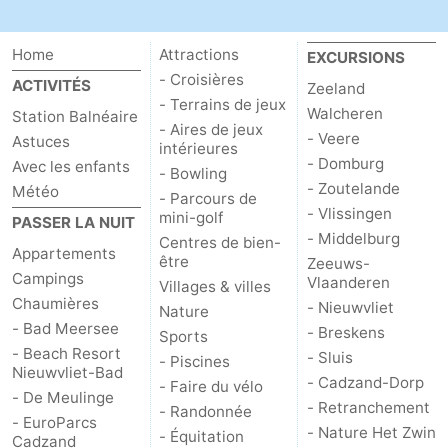
Home
Attractions
EXCURSIONS
- Croisières
ACTIVITÉS
Zeeland
- Terrains de jeux
Walcheren
Station Balnéaire
- Aires de jeux
- Veere
Astuces
intérieures
- Domburg
Avec les enfants
- Bowling
- Zoutelande
Météo
- Parcours de
- Vlissingen
mini-golf
PASSER LA NUIT
- Middelburg
Centres de bien-
Appartements
être
Zeeuws-
Campings
Vlaanderen
Villages & villes
Chaumières
- Nieuwvliet
Nature
- Bad Meersee
- Breskens
Sports
- Beach Resort
- Sluis
- Piscines
Nieuwvliet-Bad
- Cadzand-Dorp
- Faire du vélo
- De Meulinge
- Retranchement
- Randonnée
- EuroParcs
- Nature Het Zwin
- Équitation
Cadzand