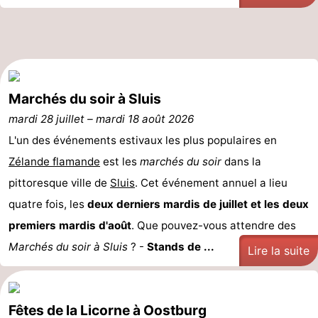
de
-
vue
Croisières
-
Terrains
-
Marchés du soir à Sluis
de
Aires
-
mardi 28 juillet
–
mardi 18 août 2026
L'un des événements estivaux les plus populaires en
jeux
de
Bowling
-
Zélande flamande
est les
marchés du soir
dans la
jeux
Parcours
Centres
pittoresque ville de
Sluis
. Cet événement annuel a lieu
quatre fois, les
deux derniers mardis de juillet et les deux
intérieures
de
de
Villages
premiers mardis d'août
. Que pouvez-vous attendre des
mini-
bien-
&
Nature
Marchés du soir à Sluis
? -
Stands de ...
Lire la suite
golf
être
villes
Sports
-
Fêtes de la Licorne à Oostburg