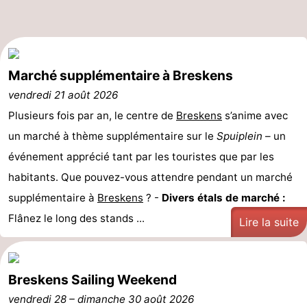
Veere
-
Domburg
-
Marché supplémentaire à Breskens
Zoutelande
-
vendredi 21 août 2026
Plusieurs fois par an, le centre de
Breskens
s’anime avec
Vlissingen
-
un marché à thème supplémentaire sur le
Spuiplein
– un
Middelburg
Zeeuws-
événement apprécié tant par les touristes que par les
habitants. Que pouvez-vous attendre pendant un marché
Vlaanderen
-
supplémentaire à
Breskens
? -
Divers étals de marché :
Nieuwvliet
-
Flânez le long des stands ...
Lire la suite
Breskens
-
Sluis
-
Breskens Sailing Weekend
vendredi 28
–
dimanche 30 août 2026
Cadzand-
-