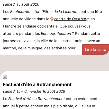
samedi 15 août 2026
Piscines
-
Les
Eenhoornfeesten (Fêtes de la Licorne)
sont une fête
Faire
-
annuelle de village dans le
centre de
Oostburg
, en
Flandre zélandaise occidentale. Que pouvez-vous
du
Randonnée
-
attendre pendant les
Eenhoornfeesten
? Pendant cette
vélo
Équitation
-
journée conviviale, la ville de la Licorne s’anime avec un
marché, de la musique, des activités pour ...
Lire la suite
Terrains
-
de
Surfen
-
golf
Peche
-
Festival d’été à Retranchement
Sportive
Equitation
Glossopètre
samedi 15
–
dimanche 16 août 2026
Observation
Le
Festival d’été
de
Retranchement
est un événement
annuel à petite échelle mais plein de vie, qui a lieu le
des
Boire