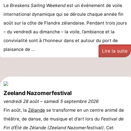
Le
Breskens Sailing Weekend
est un événement de voile
Dorp
Retranchement
-
international dynamique qui se déroule chaque année fin
août sur la côte de Flandre zélandaise. Pendant trois jours
Nature
Flandre-
– du vendredi au dimanche – la voile, l’ambiance et la
Het
Occidentale
-
convivialité sont à l’honneur dans et autour du port de
plaisance de ...
Zwin
Bruges
-
Lire la suite
Gand
La
côte
-
Knokke-
-
Zeeland Nazomerfestival
vendredi 28 août
–
samedi 5 septembre 2026
Heist
Zeebrugge
-
Fin août, la
Zélande
se transforme en un centre animé de
Blankenberge
-
théâtre, de danse, de musique et d'art lors du
Festival de
Fin d'Été de Zélande (Zeeland Nazomerfestival)
. Cet
Wenduine
Météo