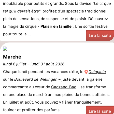
inoubliable pour petits et grands. Sous la devise
"Le cirque
Bad
Zwinhoeve
Hôtels
tel qu’il devrait être"
, profitez d’un spectacle traditionnel
Last
plein de sensations, de suspense et de plaisir. Découvrez
la magie du cirque -
Plaisir en famille :
Une sortie festive
minutes
Plages
pour toute la ...
Lire la suite
Voir
et
Lieux
Marché
lundi 6 juillet
faire
d'intérêt
-
–
lundi 31 août 2026
Chaque lundi pendant les vacances d’été, le
Duinplein
Musées
-
sur le
Boulevard de Wielingen
– juste devant la galerie
commerçante au cœur de
Monuments
-
Cadzand-Bad
– se transforme
en une place de marché animée pleine de bonnes affaires.
Moulins
-
En juillet et août, vous pouvez y flâner tranquillement,
fouiner et profiter des parfums ...
Points
Attractions
Lire la suite