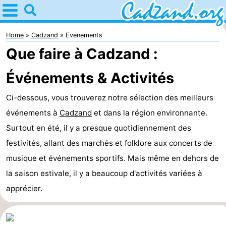
Home
Cadzand
Home
Cadzand
Evenements
Que faire à Cadzand :
Astuces
Événements & Activités
Avec
Ci-dessous, vous trouverez notre sélection des meilleurs
les
Passer
événements à
Cadzand
et dans la région environnante.
enfants
la
Appartements
Surtout en été, il y a presque quotidiennement des
festivités, allant des marchés et folklore aux concerts de
nuit
Campings
musique et événements sportifs. Mais même en dehors de
Chaumières
la saison estivale, il y a beaucoup d'activités variées à
apprécier.
-
Bad
-