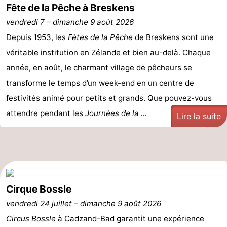
Fête de la Pêche à Breskens
Meersee
Beach
-
vendredi 7
–
dimanche 9 août 2026
Resort
De
-
Depuis 1953, les
Fêtes de la Pêche
de
Breskens
sont une
véritable institution en
Zélande
et bien au-delà. Chaque
Nieuwvliet-
Meulinge
EuroParcs
-
année, en août, le charmant village de pêcheurs se
Bad
Cadzand
Hoogduin
-
transforme le temps d’un week-end en un centre de
festivités animé pour petits et grands. Que pouvez-vous
Noordzee
-
attendre pendant les
Journées de la ...
Lire la suite
Résidence
Resort
-
Cadzand-
Nieuwvliet-
Schoneveld
-
Bad
Bad
Strand
-
Cirque Bossle
Resort
Waterdunen
-
vendredi 24 juillet
–
dimanche 9 août 2026
Nieuwvliet-
Zonneweelde
-
Circus Bossle
à
Cadzand-Bad
garantit une expérience