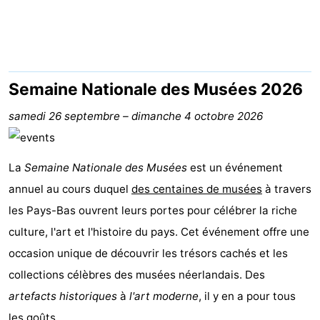
Meersee
Beach
-
Resort
De
-
Nieuwvliet-
Meulinge
EuroParcs
-
Semaine Nationale des Musées 2026
Bad
Cadzand
Hoogduin
-
samedi 26 septembre
–
dimanche 4 octobre 2026
Noordzee
-
La
Semaine Nationale des Musées
est un événement
Résidence
Resort
-
annuel au cours duquel
des centaines de musées
à travers
les Pays-Bas ouvrent leurs portes pour célébrer la riche
Cadzand-
Nieuwvliet-
Schoneveld
-
culture, l'art et l'histoire du pays. Cet événement offre une
Bad
Bad
Strand
-
occasion unique de découvrir les trésors cachés et les
collections célèbres des musées néerlandais. Des
Resort
Waterdunen
-
artefacts historiques
à
l'art moderne
, il y en a pour tous
Nieuwvliet-
Zonneweelde
-
les goûts.