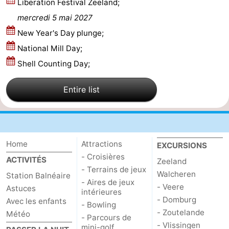
Liberation Festival Zeeland;
phoques
et
Événements
mercredi 5 mai 2027
New Year's Day plunge;
manger
Pratiques
National Mill Day;
Forum
Shell Counting Day;
Route
Entire list
-
Stationnement
Adresses
Home
Attractions
EXCURSIONS
Médicales
Région
- Croisières
ACTIVITÉS
Zeeland
- Terrains de jeux
Walcheren
Station Balnéaire
Zeeland
- Aires de jeux
- Veere
Astuces
intérieures
- Domburg
Walcheren
Avec les enfants
- Bowling
- Zoutelande
Météo
- Parcours de
-
- Vlissingen
mini-golf