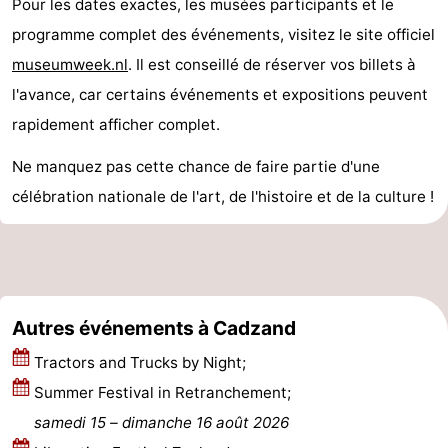
Pour les dates exactes, les musées participants et le
Piscines
-
programme complet des événements, visitez le site officiel
museumweek.nl
. Il est conseillé de réserver vos billets à
Faire
-
l'avance, car certains événements et expositions peuvent
du
Randonnée
-
rapidement afficher complet.
vélo
Équitation
-
Ne manquez pas cette chance de faire partie d'une
célébration nationale de l'art, de l'histoire et de la culture !
Terrains
-
de
Surfen
-
golf
Peche
-
Autres événements à Cadzand
Sportive
Equitation
Glossopètre
Tractors and Trucks by Night;
Observation
Summer Festival in Retranchement;
samedi 15
–
dimanche 16 août 2026
des
Boire