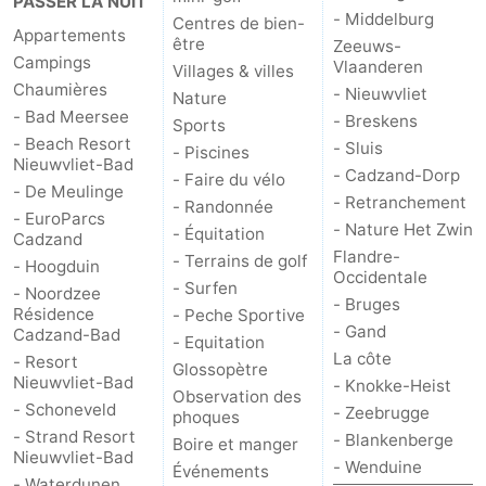
PASSER LA NUIT
- Middelburg
Centres de bien-
Appartements
Veere
-
être
Zeeuws-
Campings
Vlaanderen
Villages & villes
Domburg
-
Chaumières
- Nieuwvliet
Nature
- Bad Meersee
- Breskens
Sports
Zoutelande
-
- Beach Resort
- Sluis
- Piscines
Nieuwvliet-Bad
- Cadzand-Dorp
- Faire du vélo
Vlissingen
-
- De Meulinge
- Retranchement
- Randonnée
- EuroParcs
- Nature Het Zwin
Middelburg
Zeeuws-
- Équitation
Cadzand
Flandre-
- Terrains de golf
- Hoogduin
Occidentale
Vlaanderen
-
- Surfen
- Noordzee
- Bruges
Résidence
- Peche Sportive
Nieuwvliet
-
- Gand
Cadzand-Bad
- Equitation
La côte
- Resort
Glossopètre
Breskens
-
Nieuwvliet-Bad
- Knokke-Heist
Observation des
- Schoneveld
- Zeebrugge
phoques
Sluis
-
- Strand Resort
- Blankenberge
Boire et manger
Nieuwvliet-Bad
- Wenduine
Événements
Cadzand-
-
- Waterdunen