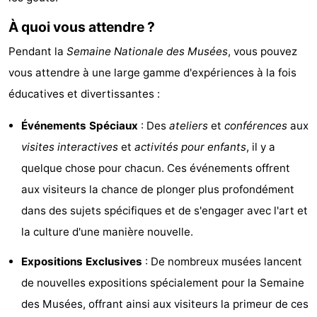
Bad
Zwinhoeve
Hôtels
À quoi vous attendre ?
Last
Pendant la
Semaine Nationale des Musées
, vous pouvez
vous attendre à une large gamme d'expériences à la fois
minutes
Plages
éducatives et divertissantes :
Voir
Événements Spéciaux
: Des
ateliers
et
conférences
aux
et
Lieux
visites interactives
et
activités pour enfants
, il y a
quelque chose pour chacun. Ces événements offrent
faire
d'intérêt
-
aux visiteurs la chance de plonger plus profondément
Musées
-
dans des sujets spécifiques et de s'engager avec l'art et
la culture d'une manière nouvelle.
Monuments
-
Expositions Exclusives
: De nombreux musées lancent
Moulins
-
de nouvelles expositions spécialement pour la Semaine
des Musées, offrant ainsi aux visiteurs la primeur de ces
Points
Attractions