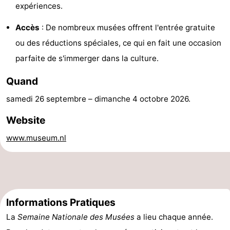
expériences.
de
-
Accès
: De nombreux musées offrent l'entrée gratuite
vue
Croisières
-
ou des réductions spéciales, ce qui en fait une occasion
parfaite de s'immerger dans la culture.
Terrains
-
Quand
de
Aires
-
samedi 26 septembre
–
dimanche 4 octobre 2026
.
jeux
de
Bowling
-
Website
jeux
Parcours
Centres
www.museum.nl
intérieures
de
de
Villages
mini-
bien-
&
Nature
golf
être
villes
Sports
Informations Pratiques
La
Semaine Nationale des Musées
a lieu chaque année.
-