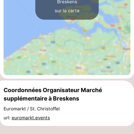
Breskens
phoques
et
Événements
sur la carte
manger
Pratiques
Forum
Route
-
Stationnement
Adresses
Coordonnées Organisateur Marché
Médicales
Région
supplémentaire à Breskens
Zeeland
Euromarkt / St. Christoffel
Walcheren
url:
euromarkt.events
-