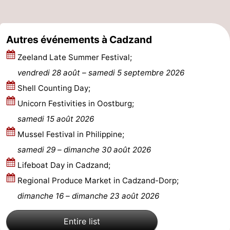
Veere
-
Autres événements à Cadzand
Domburg
-
Zeeland Late Summer Festival;
Zoutelande
-
vendredi 28 août
–
samedi 5 septembre 2026
Vlissingen
-
Shell Counting Day;
Unicorn Festivities in Oostburg;
Middelburg
Zeeuws-
samedi 15 août 2026
Vlaanderen
-
Mussel Festival in Philippine;
samedi 29
–
dimanche 30 août 2026
Nieuwvliet
-
Lifeboat Day in Cadzand;
Breskens
-
Regional Produce Market in Cadzand-Dorp;
dimanche 16
–
dimanche 23 août 2026
Sluis
-
Entire list
Cadzand-
-