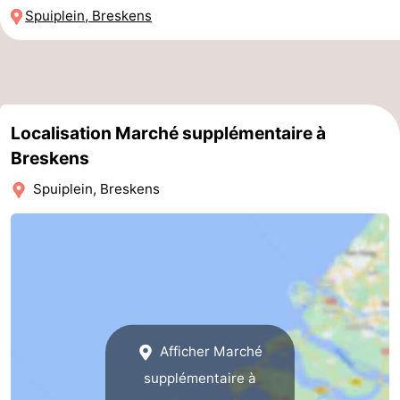
Spuiplein, Breskens
Piscines
-
Faire
-
du
Randonnée
-
Localisation Marché supplémentaire à
vélo
Équitation
-
Breskens
Terrains
-
Spuiplein, Breskens
de
Surfen
-
golf
Peche
-
Sportive
Equitation
Glossopètre
Observation
Afficher Marché
supplémentaire à
des
Boire