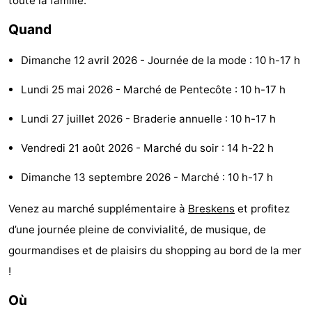
toute la famille.
de
-
Quand
vue
Croisières
-
Dimanche 12 avril 2026 - Journée de la mode : 10 h-17 h
Terrains
-
Lundi 25 mai 2026 - Marché de Pentecôte : 10 h-17 h
de
Aires
-
Lundi 27 juillet 2026 - Braderie annuelle : 10 h-17 h
jeux
de
Bowling
-
Vendredi 21 août 2026 - Marché du soir : 14 h-22 h
jeux
Parcours
Centres
Dimanche 13 septembre 2026 - Marché : 10 h-17 h
intérieures
de
de
Villages
Venez au marché supplémentaire à
Breskens
et profitez
d’une journée pleine de convivialité, de musique, de
mini-
bien-
&
Nature
gourmandises et de plaisirs du shopping au bord de la mer
golf
être
villes
Sports
!
Où
-