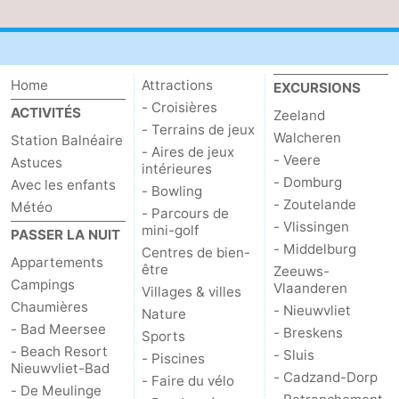
Contact
Home
Attractions
EXCURSIONS
- Croisières
ACTIVITÉS
Zeeland
- Terrains de jeux
Walcheren
Station Balnéaire
- Aires de jeux
- Veere
Astuces
intérieures
- Domburg
Avec les enfants
- Bowling
- Zoutelande
Météo
- Parcours de
- Vlissingen
mini-golf
PASSER LA NUIT
- Middelburg
Centres de bien-
Appartements
être
Zeeuws-
Campings
Vlaanderen
Villages & villes
Chaumières
- Nieuwvliet
Nature
- Bad Meersee
- Breskens
Sports
- Beach Resort
- Sluis
- Piscines
Nieuwvliet-Bad
- Cadzand-Dorp
- Faire du vélo
- De Meulinge