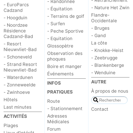
- Retranchement
- Randonnée
- EuroParcs
- Nature Het Zwin
- Équitation
Cadzand
Flandre-
- Terrains de golf
- Hoogduin
Occidentale
- Surfen
- Noordzee
- Bruges
Résidence
- Peche Sportive
- Gand
Cadzand-Bad
- Equitation
La côte
- Resort
Glossopètre
Nieuwvliet-Bad
- Knokke-Heist
Observation des
- Schoneveld
- Zeebrugge
phoques
- Strand Resort
- Blankenberge
Boire et manger
Nieuwvliet-Bad
- Wenduine
Événements
- Waterdunen
AUTRE
INFOS
- Zonneweelde
À propos de nous
PRATIQUES
- Zwinhoeve
Hôtels
Route
Last minutes
- Stationnement
Contact
Adresses
ACTIVITÉS
Médicales
Plages
Forum
Lieux d'intérêt