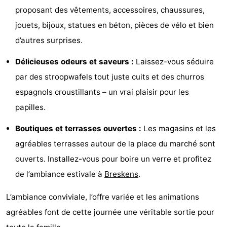
proposant des vêtements, accessoires, chaussures,
Bad
Zwinhoeve
Hôtels
jouets, bijoux, statues en béton, pièces de vélo et bien
Last
d’autres surprises.
minutes
Plages
Délicieuses odeurs et saveurs :
Laissez-vous séduire
par des stroopwafels tout juste cuits et des churros
Voir
espagnols croustillants – un vrai plaisir pour les
et
Lieux
papilles.
faire
d'intérêt
-
Boutiques et terrasses ouvertes :
Les magasins et les
agréables terrasses autour de la place du marché sont
Musées
-
ouverts. Installez-vous pour boire un verre et profitez
Monuments
-
de l’ambiance estivale à
Breskens
.
Moulins
-
L’ambiance conviviale, l’offre variée et les animations
agréables font de cette journée une véritable sortie pour
Points
Attractions