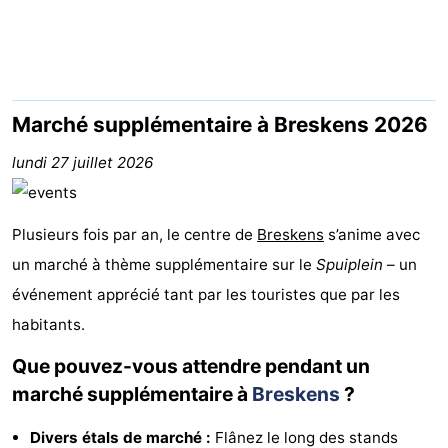
Meersee
Beach
-
Resort
De
-
Nieuwvliet-
Meulinge
EuroParcs
-
Marché supplémentaire à Breskens 2026
Bad
Cadzand
Hoogduin
-
lundi 27 juillet 2026
Noordzee
-
Plusieurs fois par an, le centre de
Breskens
s’anime avec
Résidence
Resort
-
un marché à thème supplémentaire sur le
Spuiplein
– un
événement apprécié tant par les touristes que par les
Cadzand-
Nieuwvliet-
Schoneveld
-
habitants.
Bad
Bad
Strand
-
Que pouvez-vous attendre pendant un
Resort
Waterdunen
-
marché supplémentaire à
Breskens
?
Nieuwvliet-
Zonneweelde
-
Divers étals de marché :
Flânez le long des stands