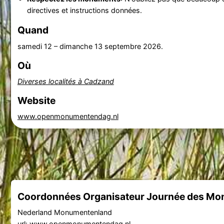
directives et instructions données.
Quand
samedi 12
–
dimanche 13 septembre 2026
.
Où
Diverses localités à Cadzand
Website
www.openmonumentendag.nl
Coordonnées Organisateur Journée des Mo
Nederland Monumentenland
url:
www.openmonumentendag.nl