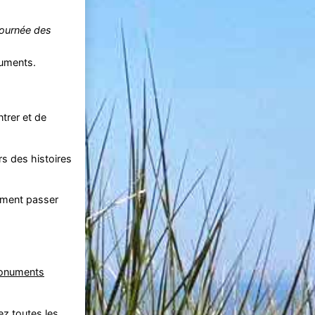
ournée des
numents.
trer et de
s des histoires
lement passer
Monuments
ez toutes les