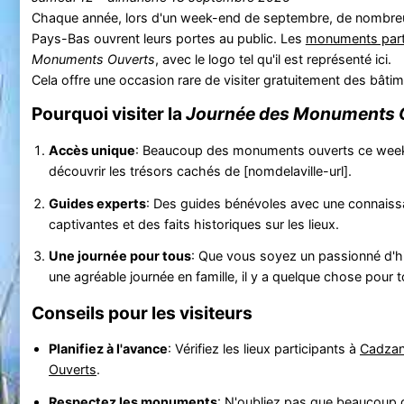
Chaque année, lors d'un week-end de septembre, de nombr
Pays-Bas ouvrent leurs portes au public. Les
monuments part
Monuments Ouverts
, avec le logo tel qu'il est représenté ici.
Cela offre une occasion rare de visiter gratuitement des bâti
Pourquoi visiter la
Journée des Monuments 
Accès unique
: Beaucoup des monuments ouverts ce week-e
découvrir les trésors cachés de [nomdelaville-url].
Guides experts
: Des guides bénévoles avec une connaissa
captivantes et des faits historiques sur les lieux.
Une journée pour tous
: Que vous soyez un passionné d'hi
une agréable journée en famille, il y a quelque chose pour 
Conseils pour les visiteurs
Planifiez à l'avance
: Vérifiez les lieux participants à
Cadza
Ouverts
.
Respectez les monuments
: N'oubliez pas que beaucoup de