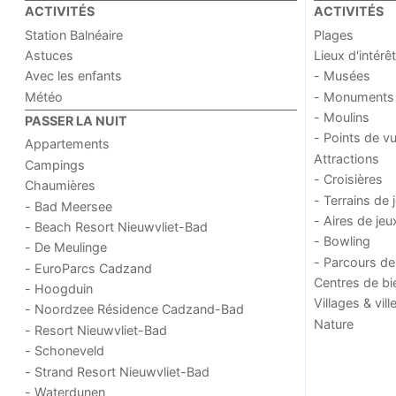
ACTIVITÉS
ACTIVITÉS
Station Balnéaire
Plages
Astuces
Lieux d'intérêt
Avec les enfants
- Musées
Météo
- Monuments
- Moulins
PASSER LA NUIT
- Points de v
Appartements
Attractions
Campings
- Croisières
Chaumières
- Terrains de 
- Bad Meersee
- Aires de jeu
- Beach Resort Nieuwvliet-Bad
- Bowling
- De Meulinge
- Parcours de
- EuroParcs Cadzand
Centres de bi
- Hoogduin
Villages & vill
- Noordzee Résidence Cadzand-Bad
Nature
- Resort Nieuwvliet-Bad
- Schoneveld
- Strand Resort Nieuwvliet-Bad
- Waterdunen