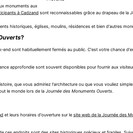
eux monuments aux
icipants à Cadzand
sont reconnaissables grâce au drapeau de la
J
ments historiques, églises, moulins, résidences et bien d'autres mo
Ouverts
?
nd sont habituellement fermés au public. C'est votre chance d'en
nce approfondie sont souvent disponibles pour fournir aux visiteur
stoire, que vous admiriez l'architecture ou que vous vouliez simp
tout le monde lors de la
Journée des Monuments Ouverts
.
nd
et leurs horaires d'ouverture sur le
site web de la Journée des 
 ces endroits sont des sites historiques précieux et fragiles. Suiv