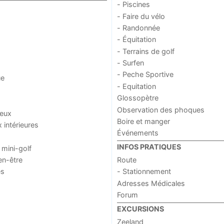
- Piscines
- Faire du vélo
- Randonnée
- Équitation
- Terrains de golf
- Surfen
- Peche Sportive
ue
- Equitation
Glossopètre
Observation des phoques
jeux
Boire et manger
x intérieures
Événements
INFOS PRATIQUES
 mini-golf
en-être
Route
es
- Stationnement
Adresses Médicales
Forum
EXCURSIONS
Zeeland