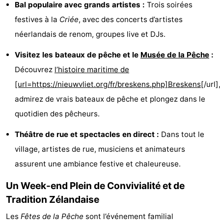
Bal populaire avec grands artistes :
Trois soirées
de
-
festives à la
Criée
, avec des concerts d’artistes
néerlandais de renom, groupes live et DJs.
vue
Croisières
-
Visitez les bateaux de pêche et le
Musée de la Pêche
:
Terrains
-
Découvrez
l’histoire maritime de
de
Aires
-
[url=https://nieuwvliet.org/fr/breskens.php]Breskens
[/url]
admirez de vrais bateaux de pêche et plongez dans le
jeux
de
Bowling
-
quotidien des pêcheurs.
jeux
Parcours
Centres
Théâtre de rue et spectacles en direct :
Dans tout le
intérieures
de
de
Villages
village, artistes de rue, musiciens et animateurs
assurent une ambiance festive et chaleureuse.
mini-
bien-
&
Nature
Un Week-end Plein de Convivialité et de
golf
être
villes
Sports
Tradition Zélandaise
-
Les
Fêtes de la Pêche
sont l’événement familial