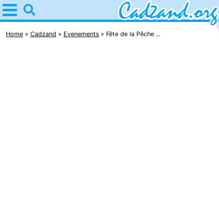
Home
Cadzand
Home
Cadzand
Evenements
Fête de la Pêche ...
Astuces
Avec
les
Passer
enfants
la
Appartements
nuit
Campings
Chaumières
-
Bad
-