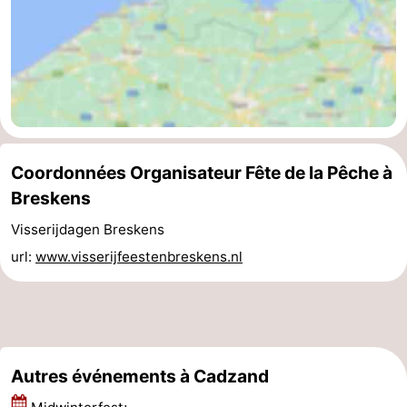
Veere
-
Domburg
-
Zoutelande
-
Vlissingen
-
Coordonnées Organisateur Fête de la Pêche à
Middelburg
Zeeuws-
Breskens
Visserijdagen Breskens
Vlaanderen
-
url:
www.visserijfeestenbreskens.nl
Nieuwvliet
-
Breskens
-
Sluis
-
Autres événements à Cadzand
Cadzand-
-