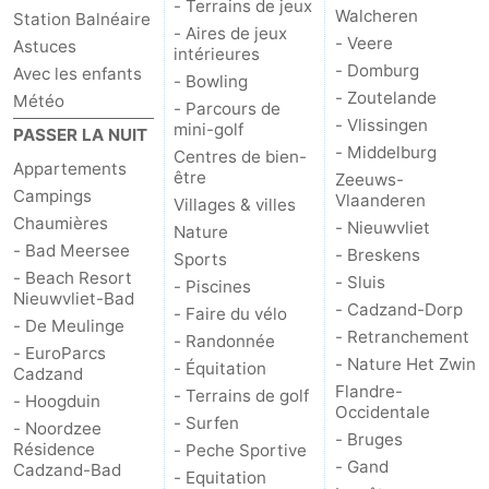
- Terrains de jeux
Walcheren
Station Balnéaire
- Aires de jeux
- Veere
Astuces
intérieures
- Domburg
Avec les enfants
- Bowling
- Zoutelande
Météo
- Parcours de
- Vlissingen
mini-golf
PASSER LA NUIT
- Middelburg
Centres de bien-
Appartements
être
Zeeuws-
Campings
Vlaanderen
Villages & villes
Chaumières
- Nieuwvliet
Nature
- Bad Meersee
- Breskens
Sports
- Beach Resort
- Sluis
- Piscines
Nieuwvliet-Bad
- Cadzand-Dorp
- Faire du vélo
- De Meulinge
- Retranchement
- Randonnée
- EuroParcs
- Nature Het Zwin
- Équitation
Cadzand
Flandre-
- Terrains de golf
- Hoogduin
Occidentale
- Surfen
- Noordzee
- Bruges
Résidence
- Peche Sportive
- Gand
Cadzand-Bad
- Equitation