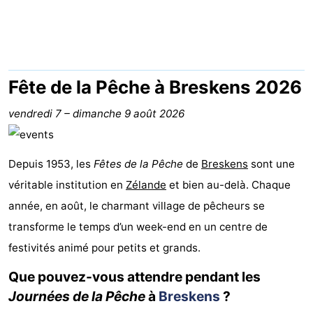
Meersee
Beach
-
Resort
De
-
Nieuwvliet-
Meulinge
EuroParcs
-
Fête de la Pêche à Breskens 2026
Bad
Cadzand
Hoogduin
-
vendredi 7
–
dimanche 9 août 2026
Noordzee
-
Depuis 1953, les
Fêtes de la Pêche
de
Breskens
sont une
Résidence
Resort
-
véritable institution en
Zélande
et bien au-delà. Chaque
année, en août, le charmant village de pêcheurs se
Cadzand-
Nieuwvliet-
Schoneveld
-
transforme le temps d’un week-end en un centre de
Bad
Bad
Strand
-
festivités animé pour petits et grands.
Resort
Waterdunen
-
Que pouvez-vous attendre pendant les
Journées de la Pêche
à
Breskens
?
Nieuwvliet-
Zonneweelde
-