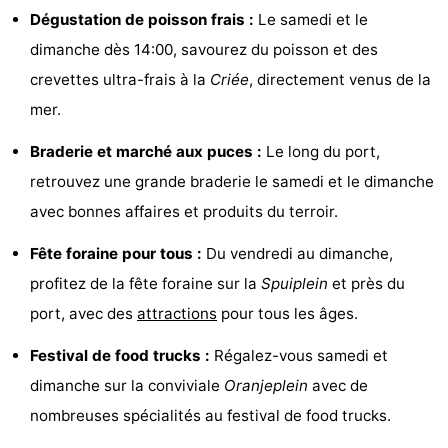
Dégustation de poisson frais :
Le samedi et le
Bad
Zwinhoeve
Hôtels
dimanche dès 14:00, savourez du poisson et des
Last
crevettes ultra-frais à la
Criée
, directement venus de la
mer.
minutes
Plages
Braderie et marché aux puces :
Le long du port,
Voir
retrouvez une grande braderie le samedi et le dimanche
et
Lieux
avec bonnes affaires et produits du terroir.
faire
d'intérêt
-
Fête foraine pour tous :
Du vendredi au dimanche,
profitez de la fête foraine sur la
Spuiplein
et près du
Musées
-
port, avec des
attractions
pour tous les âges.
Monuments
-
Festival de food trucks :
Régalez-vous samedi et
dimanche sur la conviviale
Oranjeplein
avec de
Moulins
-
nombreuses spécialités au festival de food trucks.
Points
Attractions