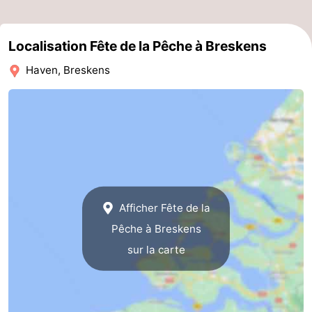
phoques
et
Événements
Localisation Fête de la Pêche à Breskens
manger
Pratiques
Haven, Breskens
Forum
Route
-
Stationnement
Adresses
Afficher Fête de la
Médicales
Région
Pêche à Breskens
Zeeland
sur la carte
Walcheren
-