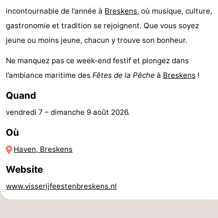
incontournable de l’année à
Breskens
, où musique, culture,
Piscines
-
gastronomie et tradition se rejoignent. Que vous soyez
Faire
-
jeune ou moins jeune, chacun y trouve son bonheur.
du
Randonnée
-
Ne manquez pas ce week-end festif et plongez dans
l’ambiance maritime des
Fêtes de la Pêche
à
Breskens
!
vélo
Équitation
-
Quand
Terrains
-
vendredi 7
–
dimanche 9 août 2026
.
de
Surfen
-
Où
golf
Peche
-
Haven, Breskens
Sportive
Equitation
Glossopètre
Website
www.visserijfeestenbreskens.nl
Observation
des
Boire