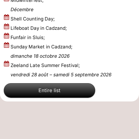
Midwinterfest;
Décembre
Dorp
Retranchement
-
Shell Counting Day;
Nature
Flandre-
Lifeboat Day in Cadzand;
Funfair in Sluis;
Het
Occidentale
-
Sunday Market in Cadzand;
Zwin
Bruges
-
dimanche 18 octobre 2026
Zeeland Late Summer Festival;
Gand
La
vendredi 28 août
–
samedi 5 septembre 2026
côte
-
Entire list
Knokke-
-
Heist
Zeebrugge
-
Blankenberge
-
Wenduine
Météo