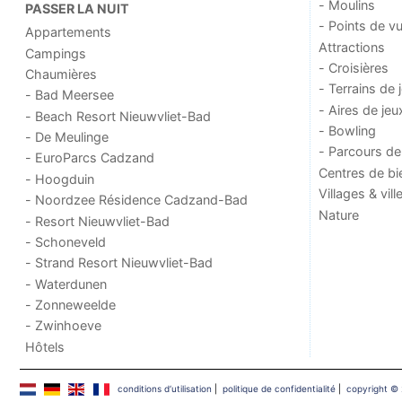
- Moulins
PASSER LA NUIT
- Points de v
Appartements
Attractions
Campings
- Croisières
Chaumières
- Terrains de 
- Bad Meersee
- Aires de jeu
- Beach Resort Nieuwvliet-Bad
- Bowling
- De Meulinge
- Parcours de
- EuroParcs Cadzand
Centres de bi
- Hoogduin
Villages & vill
- Noordzee Résidence Cadzand-Bad
Nature
- Resort Nieuwvliet-Bad
- Schoneveld
- Strand Resort Nieuwvliet-Bad
- Waterdunen
- Zonneweelde
- Zwinhoeve
Hôtels
conditions d‘utilisation
|
politique de confidentialité
|
copyright ©