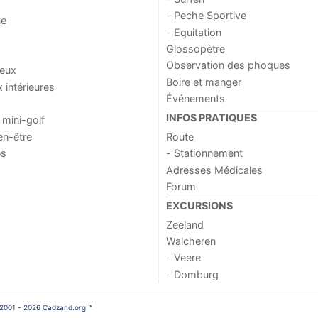
- Peche Sportive
ue
- Equitation
Glossopètre
Observation des phoques
jeux
Boire et manger
x intérieures
Événements
INFOS PRATIQUES
 mini-golf
en-être
Route
es
- Stationnement
Adresses Médicales
Forum
EXCURSIONS
Zeeland
Walcheren
- Veere
- Domburg
 2001 - 2026 Cadzand.org
™