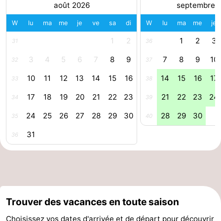
août 2026
septembre 
phoques
et
Événements
W
lu
ma
me
je
ve
sa
di
W
lu
ma
me
je
manger
Pratiques
1
2
1
2
3
31
36
3
4
5
6
7
8
9
7
8
9
10
Forum
32
37
10
11
12
13
14
15
16
14
15
16
17
33
38
Route
17
18
19
20
21
22
23
21
22
23
24
34
39
-
24
25
26
27
28
29
30
28
29
30
35
40
Stationnement
Adresses
31
36
Médicales
Région
Zeeland
Walcheren
Trouver des vacances en toute saison
-
Choisissez vos dates d'arrivée et de départ pour découvrir