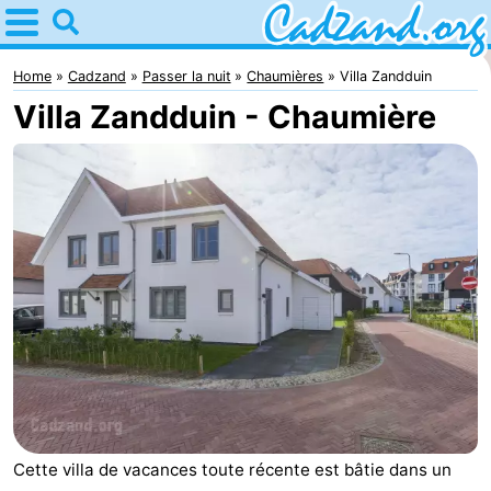
Home
Cadzand
Home
Cadzand
Passer la nuit
Chaumières
Villa Zandduin
Villa Zandduin - Chaumière
Astuces
Avec
les
Passer
enfants
la
Appartements
nuit
Campings
Chaumières
-
Bad
-
Cette villa de vacances toute récente est bâtie dans un