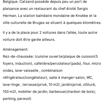
Belgique. Catzand possède depuis peu un port de
Bad
Zwinhoeve
Hôtels
plaisance avec un restaurant du chef étoilé Sergio
Herman. La station balnéaire mondaine de Knokke et la
Last
ville culturelle de Bruges se situent à quelques kilomètres.
minutes
Plages
Il y a de la place pour 2 voitures dans l'allée, toute autre
Voir
voiture doit être garée ailleurs.
et
Lieux
Aménagement:
Rez-de-chaussée: (cuisine ouverte(plaque de cuisson(5
faire
d'intérêt
-
foyers, induction), cafetière/percolateur(pads), four, micro
Musées
-
ondes, lave-vaisselle , combinaison
réfrigérateur/congélateur), salle à manger-salon, WC,
Monuments
-
lave-linge , terrasse(privé, 10 m2), jardin(privé, clôturé,
Moulins
-
150 m2), mobilier de jardin, barbecue(charbon de bois),
parking, parasol)
Points
Attractions