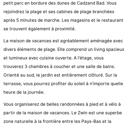
petit parc en bordure des dunes de Cadzand Bad. Vous
Meersee
Beach
-
rejoindrez la plage et ses cabines de plage branchées
Resort
De
-
après 5 minutes de marche. Les magasins et le restaurant
se trouvent également à proximité.
Nieuwvliet-
Meulinge
EuroParcs
-
La maison de vacances est agréablement aménagée avec
Bad
Cadzand
Hoogduin
-
divers éléments de plage. Elle comprend un living spacieux
et lumineux avec cuisine ouverte. A l'étage, vous
Noordzee
-
trouverez 3 chambres à coucher et une salle de bains.
Résidence
Resort
-
Orienté au sud, le jardin est entièrement clôturé. Sur la
terrasse, vous pourrez profiter du soleil à n'importe quelle
Cadzand-
Nieuwvliet-
Schoneveld
-
heure de la journée.
Bad
Bad
Strand
-
Vous organiserez de belles randonnées à pied et à vélo à
Resort
Waterdunen
-
partir de la maison de vacances. Le Zwin est une superbe
zone naturelle à la frontière entre les Pays-Bas et la
Nieuwvliet-
Zonneweelde
-