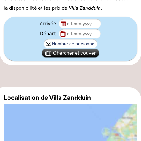
la disponibilité et les prix de
Villa Zandduin
.
Veere
-
Arrivée
Domburg
-
Départ
Zoutelande
-
Vlissingen
-
Chercher et trouver
Middelburg
Zeeuws-
Vlaanderen
-
Nieuwvliet
-
Localisation de Villa Zandduin
Breskens
-
Sluis
-
Cadzand-
-