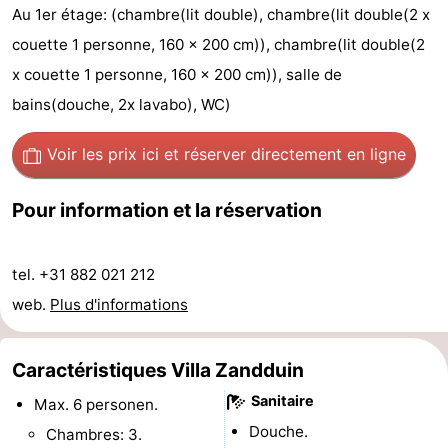
Au 1er étage: (chambre(lit double), chambre(lit double(2 x
de
-
couette 1 personne, 160 x 200 cm)), chambre(lit double(2
vue
Croisières
-
x couette 1 personne, 160 x 200 cm)), salle de
bains(douche, 2x lavabo), WC)
Terrains
-
Voir les prix ici
et réserver directement en ligne
de
Aires
-
Pour information et la réservation
jeux
de
Bowling
-
jeux
Parcours
Centres
tel. +31 882 021 212
intérieures
de
de
Villages
web.
Plus d'informations
mini-
bien-
&
Nature
Caractéristiques Villa Zandduin
golf
être
villes
Sports
Sanitaire
Max. 6 personen.
Douche.
-
Chambres: 3.