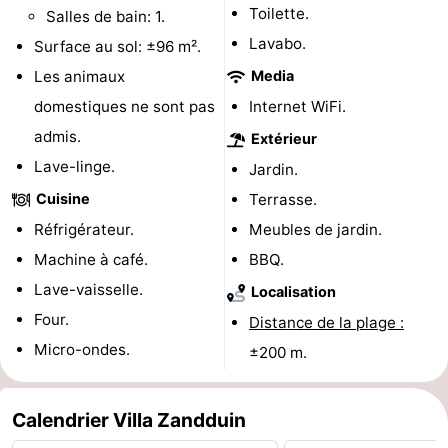
Toilette.
Salles de bain: 1.
Piscines
-
Lavabo.
Surface au sol: ±96 m².
Faire
-
Les animaux
Media
domestiques ne sont pas
Internet WiFi.
du
Randonnée
-
admis.
Extérieur
vélo
Équitation
-
Lave-linge.
Jardin.
Cuisine
Terrasse.
Terrains
-
Réfrigérateur.
Meubles de jardin.
de
Surfen
-
Machine à café.
BBQ.
Lave-vaisselle.
Localisation
golf
Peche
-
Four.
Distance de la plage :
Sportive
Equitation
Glossopètre
Micro-ondes.
±200 m.
Observation
Calendrier Villa Zandduin
des
Boire