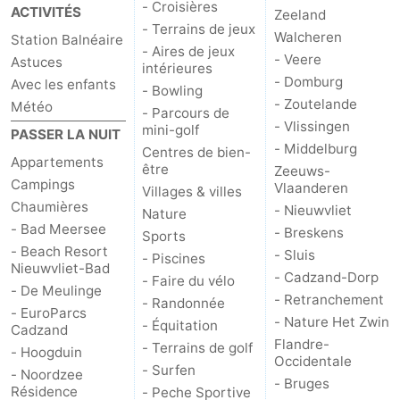
- Croisières
ACTIVITÉS
Zeeland
- Terrains de jeux
Walcheren
Station Balnéaire
- Aires de jeux
- Veere
Astuces
intérieures
- Domburg
Avec les enfants
- Bowling
- Zoutelande
Météo
- Parcours de
- Vlissingen
mini-golf
PASSER LA NUIT
- Middelburg
Centres de bien-
Appartements
être
Zeeuws-
Campings
Vlaanderen
Villages & villes
Chaumières
- Nieuwvliet
Nature
- Bad Meersee
- Breskens
Sports
- Beach Resort
- Sluis
- Piscines
Nieuwvliet-Bad
- Cadzand-Dorp
- Faire du vélo
- De Meulinge
- Retranchement
- Randonnée
- EuroParcs
- Nature Het Zwin
- Équitation
Cadzand
Flandre-
- Terrains de golf
- Hoogduin
Occidentale
- Surfen
- Noordzee
- Bruges
Résidence
- Peche Sportive