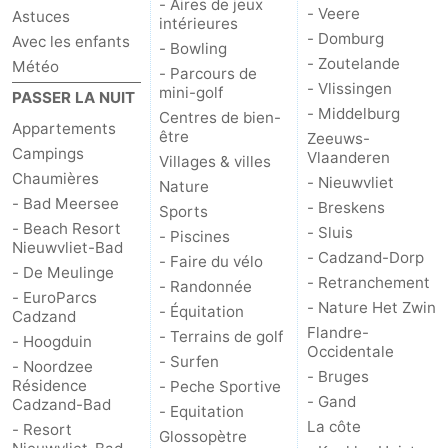
- Aires de jeux
- Veere
Astuces
intérieures
- Domburg
Contact
Avec les enfants
- Bowling
- Zoutelande
Météo
- Parcours de
- Vlissingen
mini-golf
PASSER LA NUIT
- Middelburg
Centres de bien-
Appartements
être
Zeeuws-
Campings
Vlaanderen
Villages & villes
Chaumières
- Nieuwvliet
Nature
- Bad Meersee
- Breskens
Sports
- Beach Resort
- Sluis
- Piscines
Nieuwvliet-Bad
- Cadzand-Dorp
- Faire du vélo
- De Meulinge
- Retranchement
- Randonnée
- EuroParcs
- Nature Het Zwin
- Équitation
Cadzand
Flandre-
- Terrains de golf
- Hoogduin
Occidentale
- Surfen
- Noordzee
- Bruges
Résidence
- Peche Sportive
- Gand
Cadzand-Bad
- Equitation
La côte
- Resort
Glossopètre