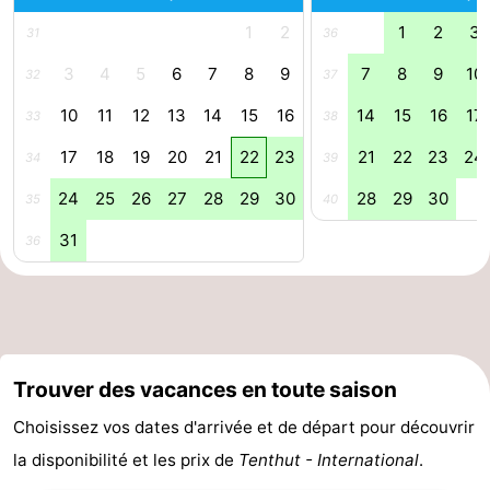
1
2
1
2
3
Piscines
-
31
36
3
4
5
6
7
8
9
7
8
9
10
32
37
Faire
-
10
11
12
13
14
15
16
14
15
16
17
33
38
du
Randonnée
-
17
18
19
20
21
22
23
21
22
23
24
34
39
vélo
Équitation
-
24
25
26
27
28
29
30
28
29
30
35
40
Terrains
-
31
36
de
Surfen
-
golf
Peche
-
Sportive
Equitation
Glossopètre
Trouver des vacances en toute saison
Observation
Choisissez vos dates d'arrivée et de départ pour découvrir
la disponibilité et les prix de
Tenthut - International
.
des
Boire