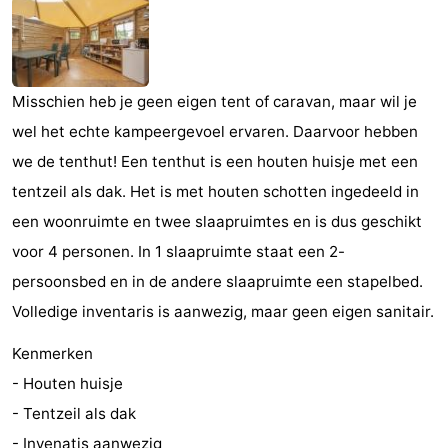
Meersee
Beach
-
Resort
De
-
Misschien heb je geen eigen tent of caravan, maar wil je
Nieuwvliet-
Meulinge
EuroParcs
-
wel het echte kampeergevoel ervaren. Daarvoor hebben
Bad
Cadzand
Hoogduin
-
we de tenthut! Een tenthut is een houten huisje met een
tentzeil als dak. Het is met houten schotten ingedeeld in
Noordzee
-
een woonruimte en twee slaapruimtes en is dus geschikt
Résidence
Resort
-
voor 4 personen. In 1 slaapruimte staat een 2-
persoonsbed en in de andere slaapruimte een stapelbed.
Cadzand-
Nieuwvliet-
Schoneveld
-
Volledige inventaris is aanwezig, maar geen eigen sanitair.
Bad
Bad
Strand
-
Kenmerken
- Houten huisje
Resort
Waterdunen
-
- Tentzeil als dak
Nieuwvliet-
Zonneweelde
-
- Invenatis aanwezig