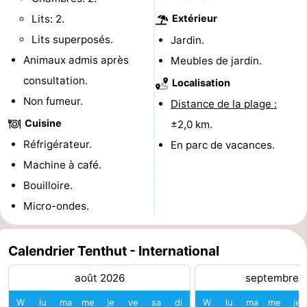
Lits: 2.
Extérieur
de
-
Lits superposés.
Jardin.
vue
Croisières
-
Animaux admis après
Meubles de jardin.
consultation.
Terrains
-
Localisation
Non fumeur.
Distance de la plage :
de
Aires
-
Cuisine
±2,0 km.
jeux
de
Bowling
-
Réfrigérateur.
En parc de vacances.
Machine à café.
jeux
Parcours
Centres
Bouilloire.
intérieures
de
de
Villages
Micro-ondes.
mini-
bien-
&
Nature
Calendrier Tenthut - International
golf
être
villes
Sports
août 2026
septembre 
-
W
lu
ma
me
je
ve
sa
di
W
lu
ma
me
je