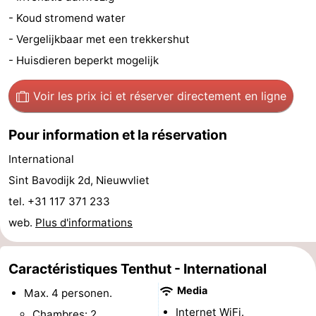
- Koud stromend water
Bad
Zwinhoeve
Hôtels
- Vergelijkbaar met een trekkershut
Last
- Huisdieren beperkt mogelijk
minutes
Plages
Voir les prix ici
et réserver directement en ligne
Voir
Pour information et la réservation
et
Lieux
International
faire
d'intérêt
-
Sint Bavodijk 2d, Nieuwvliet
tel. +31 117 371 233
Musées
-
web.
Plus d'informations
Monuments
-
Caractéristiques Tenthut - International
Moulins
-
Media
Max. 4 personen.
Points
Attractions
Internet WiFi.
Chambres: 2.