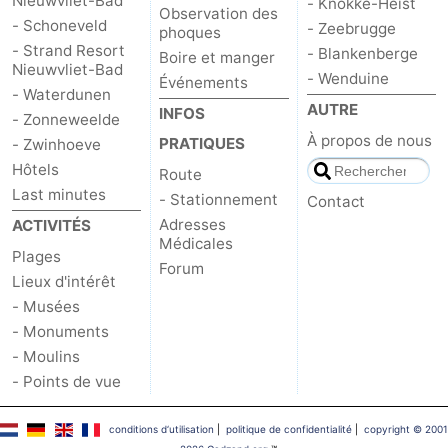
Nieuwvliet-Bad
- Knokke-Heist
Observation des
- Schoneveld
- Zeebrugge
phoques
- Strand Resort
- Blankenberge
Boire et manger
Nieuwvliet-Bad
- Wenduine
Événements
- Waterdunen
AUTRE
INFOS
- Zonneweelde
À propos de nous
PRATIQUES
- Zwinhoeve
Hôtels
Route
Last minutes
- Stationnement
Contact
Adresses
ACTIVITÉS
Médicales
Plages
Forum
Lieux d'intérêt
- Musées
- Monuments
- Moulins
- Points de vue
conditions d‘utilisation
|
politique de confidentialité
|
copyright © 2001