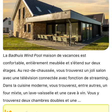
de
-
vue
Croisières
-
Terrains
-
de
Aires
-
jeux
de
Bowling
-
La
Badhuis Wind Pool
maison de vacances est
confortable, entièrement meublée et s'étend sur deux
jeux
Parcours
Centres
étages. Au rez-de-chaussée, vous trouverez un joli salon
intérieures
de
de
Villages
avec une télévision connectée avec fonction de streaming.
Dans la cuisine moderne, vous trouverez, entre autres, un
mini-
bien-
&
Nature
four mixte, un lave-vaisselle et une cave à vin. Vous y
golf
être
villes
Sports
trouverez deux chambres doubles et une ...
-