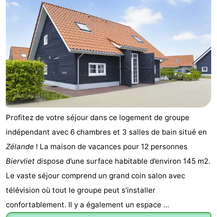
phoques
et
Événements
manger
Pratiques
Forum
Route
-
Profitez de votre séjour dans ce logement de groupe
Stationnement
Adresses
indépendant avec 6 chambres et 3 salles de bain situé en
Zélande
! La maison de vacances pour 12 personnes
Médicales
Région
Biervliet
dispose d’une surface habitable d’environ 145 m2.
Zeeland
Le vaste séjour comprend un grand coin salon avec
télévision où tout le groupe peut s’installer
Walcheren
confortablement. Il y a également un espace ...
-