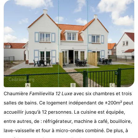
Meersee
Beach
-
Resort
De
-
Nieuwvliet-
Meulinge
EuroParcs
-
Bad
Cadzand
Hoogduin
-
Noordzee
-
Résidence
Resort
-
Cadzand-
Nieuwvliet-
Schoneveld
-
Chaumière
Familievilla 12 Luxe
avec six chambres et trois
salles de bains. Ce logement indépendant de ±200m² peut
Bad
Bad
Strand
-
accueillir jusqu'à 12 personnes. La cuisine est équipée,
Resort
Waterdunen
-
entre autres, de : réfrigérateur, machine à café, bouilloire,
lave-vaisselle et four à micro-ondes combiné. De plus, à
Nieuwvliet-
Zonneweelde
-