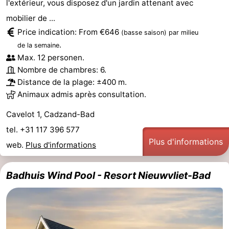
l'extérieur, vous disposez d'un jardin attenant avec
Bad
Zwinhoeve
Hôtels
mobilier de ...
Price indication: From €646
(basse saison)
par milieu
Last
.
de la semaine
Max. 12 personen.
minutes
Plages
Nombre de chambres: 6.
Distance de la plage: ±400 m.
Voir
Animaux admis après consultation.
et
Lieux
Cavelot 1, Cadzand-Bad
faire
d'intérêt
-
tel. +31 117 396 577
Plus d'informations
web.
Plus d'informations
Musées
-
Badhuis Wind Pool - Resort Nieuwvliet-Bad
Monuments
-
Moulins
-
Points
Attractions