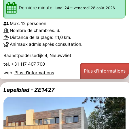
Dernière minute:
–
lundi 24
vendredi 28 août 2026
Veere
-
Domburg
-
Max. 12 personen.
Nombre de chambres: 6.
Zoutelande
-
Distance de la plage: ±1,0 km.
Animaux admis après consultation.
Vlissingen
-
Baanstpoldersedijk 4, Nieuwvliet
Middelburg
Zeeuws-
tel. +31 117 407 700
Plus d'informations
web.
Plus d'informations
Vlaanderen
-
Nieuwvliet
-
Lepelblad - ZE1427
Breskens
-
Sluis
-
Cadzand-
-