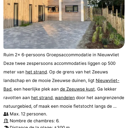
Dorp
Retranchement
-
Nature
Flandre-
Het
Occidentale
-
Zwin
Bruges
-
Ruim 2x 6-persoons Groepsaccommodatie in Nieuwvliet
Gand
La
Deze twee zespersoons accommodaties liggen op 500
meter van
het strand
. Op de grens van het Zeeuws
côte
-
landschap en de mooie Zeeuwse duinen, ligt
Nieuwvliet-
Knokke-
-
Bad
, een heerlijke plek aan
de Zeeuwse kust
. Ga lekker
ravotten aan
het strand
,
wandelen
door het aangrenzende
Heist
Zeebrugge
-
natuurgebied, of maak een mooie fietstocht langs de ...
Blankenberge
-
Max. 12 personen.
Nombre de chambres: 6.
Wenduine
Météo
Distance de la plage: ±300 m.