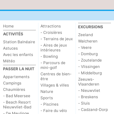
Home
Attractions
EXCURSIONS
- Croisières
ACTIVITÉS
Zeeland
- Terrains de jeux
Walcheren
Station Balnéaire
- Aires de jeux
- Veere
Astuces
intérieures
- Domburg
Avec les enfants
- Bowling
- Zoutelande
Météo
- Parcours de
- Vlissingen
mini-golf
PASSER LA NUIT
- Middelburg
Centres de bien-
Appartements
être
Zeeuws-
Campings
Vlaanderen
Villages & villes
Chaumières
- Nieuwvliet
Nature
- Bad Meersee
- Breskens
Sports
- Beach Resort
- Sluis
- Piscines
Nieuwvliet-Bad
- Cadzand-Dorp
- Faire du vélo
- De Meulinge