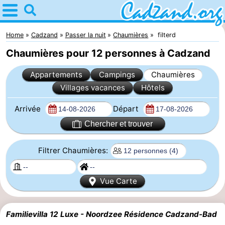
Home
Cadzand
Home
Cadzand
Passer la nuit
Chaumières
filterd
Chaumières pour 12 personnes à Cadzand
Astuces
Appartements
Campings
Chaumières
Avec
Villages vacances
Hôtels
les
Passer
Arrivée
Départ
enfants
la
Appartements
Chercher et trouver
nuit
Campings
Filtrer Chaumières:
Chaumières
Vue Carte
-
Familievilla 12 Luxe - Noordzee Résidence Cadzand-Bad
Bad
-