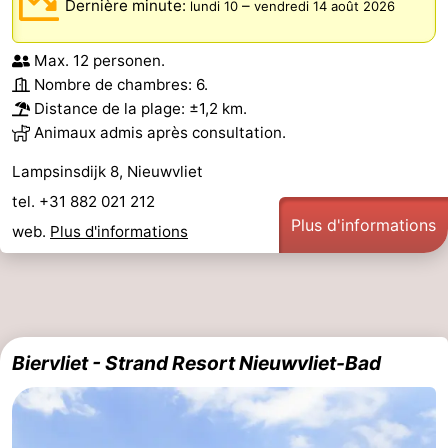
Dernière minute:
–
lundi 10
vendredi 14 août 2026
Piscines
-
Max. 12 personen.
Faire
-
Nombre de chambres: 6.
Distance de la plage: ±1,2 km.
du
Randonnée
-
Animaux admis après consultation.
vélo
Équitation
-
Lampsinsdijk 8, Nieuwvliet
tel. +31 882 021 212
Terrains
-
Plus d'informations
web.
Plus d'informations
de
Surfen
-
golf
Peche
-
Sportive
Equitation
Glossopètre
Biervliet - Strand Resort Nieuwvliet-Bad
Observation
des
Boire