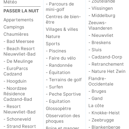
- Zoutelande
Météo
- Parcours de
- Vlissingen
mini-golf
PASSER LA NUIT
Contact
- Middelburg
Centres de bien-
Appartements
être
Zeeuws-
Campings
Vlaanderen
Villages & villes
Chaumières
- Nieuwvliet
Nature
- Bad Meersee
- Breskens
Sports
- Beach Resort
- Sluis
- Piscines
Nieuwvliet-Bad
- Cadzand-Dorp
- Faire du vélo
- De Meulinge
- Retranchement
- Randonnée
- EuroParcs
- Nature Het Zwin
- Équitation
Cadzand
Flandre-
- Terrains de golf
- Hoogduin
Occidentale
- Surfen
- Noordzee
- Bruges
Résidence
- Peche Sportive
- Gand
Cadzand-Bad
- Equitation
La côte
- Resort
Glossopètre
Nieuwvliet-Bad
- Knokke-Heist
Observation des
- Schoneveld
- Zeebrugge
phoques
- Strand Resort
- Blankenberge
Boire et manger