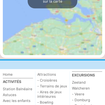
sur la carte
Dorp
Retranchement
-
Nature
Flandre-
Het
Occidentale
-
Zwin
Bruges
-
Gand
La
côte
-
Knokke-
-
Home
Attractions
EXCURSIONS
- Croisières
ACTIVITÉS
Heist
Zeebrugge
-
Zeeland
- Terrains de jeux
Walcheren
Station Balnéaire
- Aires de jeux
Blankenberge
-
- Veere
Astuces
intérieures
- Domburg
Avec les enfants
- Bowling
Wenduine
Météo