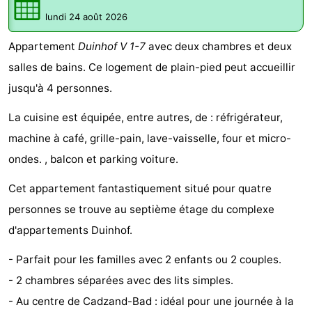
Meersee
Beach
-
lundi 24 août 2026
Appartement
Duinhof V 1-7
avec deux chambres et deux
Resort
De
-
salles de bains. Ce logement de plain-pied peut accueillir
Nieuwvliet-
Meulinge
EuroParcs
-
jusqu'à 4 personnes.
Bad
Cadzand
Hoogduin
-
La cuisine est équipée, entre autres, de : réfrigérateur,
machine à café, grille-pain, lave-vaisselle, four et micro-
Noordzee
-
ondes. , balcon et parking voiture.
Résidence
Resort
-
Cet appartement fantastiquement situé pour quatre
Cadzand-
Nieuwvliet-
Schoneveld
-
personnes se trouve au septième étage du complexe
d'appartements Duinhof.
Bad
Bad
Strand
-
- Parfait pour les familles avec 2 enfants ou 2 couples.
Resort
Waterdunen
-
- 2 chambres séparées avec des lits simples.
Nieuwvliet-
Zonneweelde
-
- Au centre de Cadzand-Bad : idéal pour une journée à la