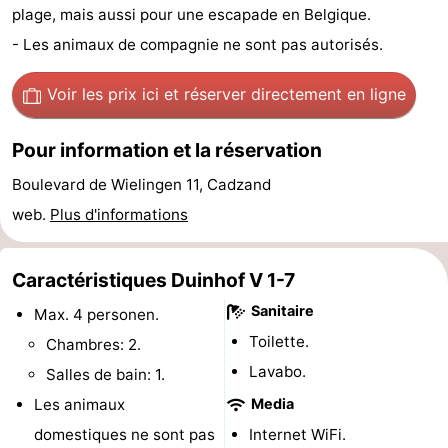
plage, mais aussi pour une escapade en Belgique.
Bad
Zwinhoeve
Hôtels
- Les animaux de compagnie ne sont pas autorisés.
Last
Voir les prix ici
et réserver directement en ligne
minutes
Plages
Pour information et la réservation
Voir
Boulevard de Wielingen 11, Cadzand
et
Lieux
web.
Plus d'informations
faire
d'intérêt
-
Caractéristiques Duinhof V 1-7
Musées
-
Sanitaire
Max. 4 personen.
Toilette.
Monuments
-
Chambres: 2.
Lavabo.
Salles de bain: 1.
Moulins
-
Les animaux
Media
Points
Attractions
domestiques ne sont pas
Internet WiFi.