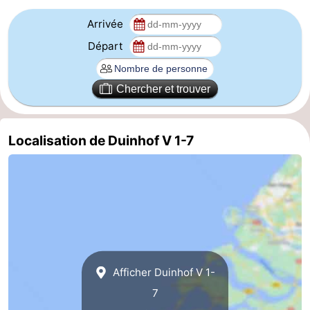
Arrivée
Veere
-
Départ
Domburg
-
Zoutelande
-
Chercher et trouver
Vlissingen
-
Localisation de Duinhof V 1-7
Middelburg
Zeeuws-
Vlaanderen
-
Nieuwvliet
-
Breskens
-
Afficher Duinhof V 1-
Sluis
-
7
Cadzand-
-