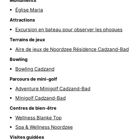
Monuments
Piscines
-
Église Maria
Attractions
Faire
-
Excursion en bateau pour observer les phoques
du
Randonnée
-
Terrains de jeux
Aire de jeux de Noordzee Résidence Cadzand-Bad
vélo
Équitation
-
Bowling
Terrains
-
Bowling Cadzand
Parcours de mini-golf
de
Surfen
-
Adventure Minigolf Cadzand-Bad
golf
Peche
-
Minigolf Cadzand-Bad
Sportive
Equitation
Glossopètre
Centres de bien-être
Wellness Blanke Top
Observation
Spa & Wellness Noordzee
des
Boire
Visites guidées