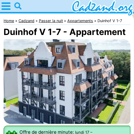
Home
Cadzand
Home
Cadzand
Passer la nuit
Appartements
Duinhof V 1-7
Duinhof V 1-7 - Appartement
Astuces
Avec
les
Passer
enfants
la
Appartements
nuit
Campings
Chaumières
-
Bad
-
Offre de dernière minute:
lundi 17
–