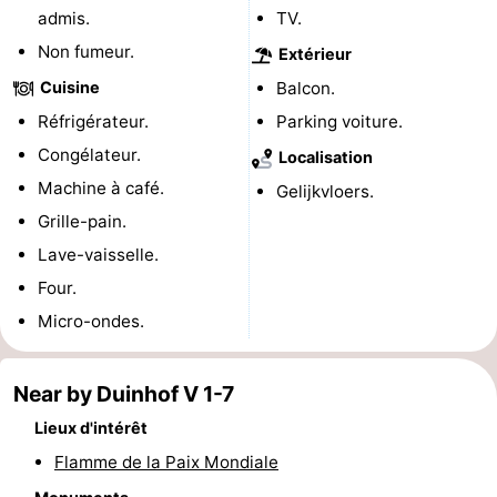
admis.
TV.
de
-
Non fumeur.
Extérieur
vue
Croisières
-
Cuisine
Balcon.
Réfrigérateur.
Parking voiture.
Terrains
-
Congélateur.
Localisation
de
Aires
-
Machine à café.
Gelijkvloers.
Grille-pain.
jeux
de
Bowling
-
Lave-vaisselle.
jeux
Parcours
Centres
Four.
Micro-ondes.
intérieures
de
de
Villages
mini-
bien-
&
Nature
Near by Duinhof V 1-7
Lieux d'intérêt
golf
être
villes
Sports
Flamme de la Paix Mondiale
-