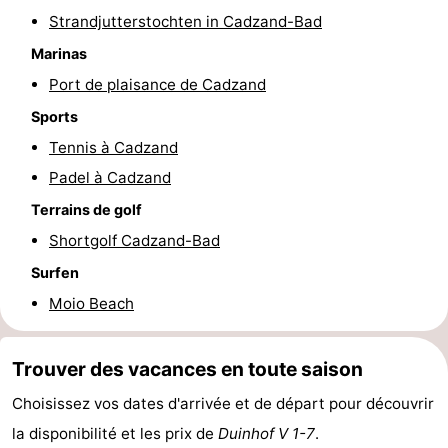
Strandjutterstochten in Cadzand-Bad
phoques
et
Événements
Marinas
manger
Pratiques
Port de plaisance de Cadzand
Sports
Forum
Tennis à Cadzand
Route
Padel à Cadzand
Terrains de golf
-
Shortgolf Cadzand-Bad
Stationnement
Adresses
Surfen
Médicales
Région
Moio Beach
Zeeland
Trouver des vacances en toute saison
Walcheren
Choisissez vos dates d'arrivée et de départ pour découvrir
la disponibilité et les prix de
Duinhof V 1-7
.
-