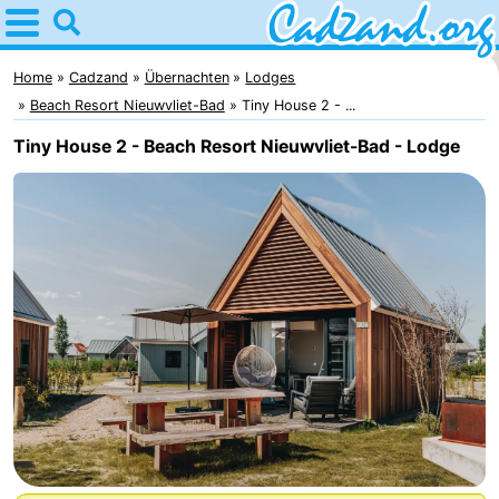
Home
Cadzand
Home
Cadzand
Übernachten
Lodges
Beach Resort Nieuwvliet-Bad
Tiny House 2 - ...
Tipps
Tiny House 2 - Beach Resort Nieuwvliet-Bad - Lodge
Für
kindern
Übernachten
Appartements
Campingplätze
Ferienhäuser
-
Bad
-