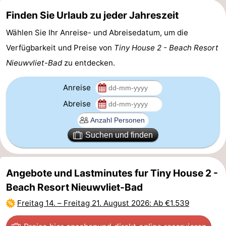
Finden Sie Urlaub zu jeder Jahreszeit
Forum
Wählen Sie Ihr Anreise- und Abreisedatum, um die
Route
Verfügbarkeit und Preise von
Tiny House 2 - Beach Resort
-
Nieuwvliet-Bad
zu entdecken.
Parken
Reisebuchshop
Anreise
Abreise
Medizin
Adressen
Region
Suchen und finden
Zeeland
Angebote und Lastminutes fur Tiny House 2 -
Walcheren
Beach Resort Nieuwvliet-Bad
-
Freitag 14.
–
Freitag 21. August 2026
: Ab €1.539
Veere
-