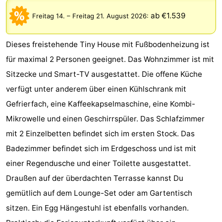
Meersee
Beach
-
ab €1.539
Freitag 14.
–
Freitag 21. August 2026
:
Resort
De
-
Dieses freistehende Tiny House mit Fußbodenheizung ist
Nieuwvliet-
Meulinge
EuroParcs
-
für maximal 2 Personen geeignet. Das Wohnzimmer ist mit
Sitzecke und Smart-TV ausgestattet. Die offene Küche
Bad
Cadzand
Hoogduin
-
verfügt unter anderem über einen Kühlschrank mit
Noordzee
-
Gefrierfach, eine Kaffeekapselmaschine, eine Kombi-
Mikrowelle und einen Geschirrspüler. Das Schlafzimmer
Résidence
Resort
-
mit 2 Einzelbetten befindet sich im ersten Stock. Das
Cadzand-
Nieuwvliet-
Schoneveld
-
Badezimmer befindet sich im Erdgeschoss und ist mit
einer Regendusche und einer Toilette ausgestattet.
Bad
Bad
Strand
-
Draußen auf der überdachten Terrasse kannst Du
Resort
Waterdunen
-
gemütlich auf dem Lounge-Set oder am Gartentisch
sitzen. Ein Egg Hängestuhl ist ebenfalls vorhanden.
Nieuwvliet-
Zonneweelde
-