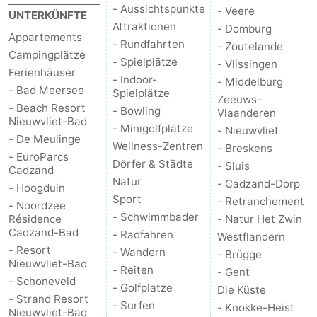
- Aussichtspunkte
- Veere
UNTERKÜNFTE
Attraktionen
- Domburg
Appartements
- Rundfahrten
- Zoutelande
Campingplätze
- Spielplätze
- Vlissingen
Ferienhäuser
- Indoor-
- Middelburg
- Bad Meersee
Spielplätze
Zeeuws-
- Beach Resort
- Bowling
Vlaanderen
Nieuwvliet-Bad
- Minigolfplätze
- Nieuwvliet
- De Meulinge
Wellness-Zentren
- Breskens
- EuroParcs
Dörfer & Städte
- Sluis
Cadzand
Natur
- Cadzand-Dorp
- Hoogduin
Sport
- Retranchement
- Noordzee
- Schwimmbader
Résidence
- Natur Het Zwin
Cadzand-Bad
- Radfahren
Westflandern
- Resort
- Wandern
- Brügge
Nieuwvliet-Bad
- Reiten
- Gent
- Schoneveld
- Golfplatze
Die Küste
- Strand Resort
- Surfen
- Knokke-Heist
Nieuwvliet-Bad