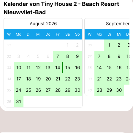
Kalender von Tiny House 2 - Beach Resort
Radfahren
-
Nieuwvliet-Bad
Wandern
-
August 2026
September 
W
Mo
Di
Mi
Do
Fr
Sa
So
W
Mo
Di
Mi
Do
Reiten
-
1
2
1
2
3
31
36
Golfplatze
-
3
4
5
6
7
8
9
7
8
9
10
32
37
Surfen
-
10
11
12
13
14
15
16
14
15
16
17
33
38
Sportangeln
Haifischzähne
17
18
19
20
21
22
23
21
22
23
24
34
39
Seehunden
24
25
26
27
28
29
30
28
29
30
35
40
31
36
Essen
und
Veranstaltungen
trinken
Praktisch