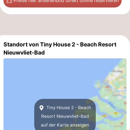
Preise hier ansehen
und direkt online reservieren
Domburg
-
Zoutelande
-
Vlissingen
-
Standort von Tiny House 2 - Beach Resort
Middelburg
Zeeuws-
Nieuwvliet-Bad
Vlaanderen
-
Nieuwvliet
-
Breskens
-
Sluis
-
Tiny House 2 - Beach
Cadzand-
-
Resort Nieuwvliet-Bad
auf der Karte anzeigen
Dorp
Retranchement
-