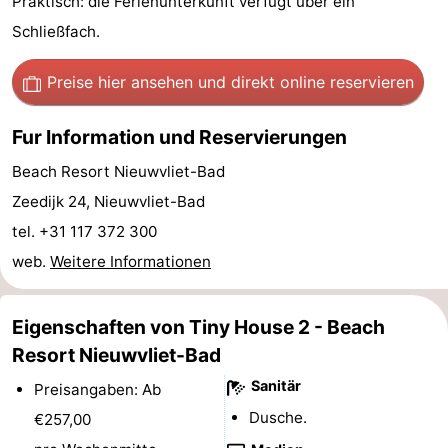
Praktisch: die Ferienunterkunft verfügt über ein
Bad
Zwinhoeve
Hotels
Schließfach.
Lastminutes
Preise hier ansehen
und direkt online reservieren
Strand
Fur Information und Reservierungen
Sehen
Beach Resort Nieuwvliet-Bad
Zeedijk 24, Nieuwvliet-Bad
&
-
tel. +31 117 372 300
tun
Museen
-
web.
Weitere Informationen
Denkmäler
-
Eigenschaften von Tiny House 2 - Beach
Mühlen
-
Resort Nieuwvliet-Bad
Aussichtspunkte
Attraktionen
Sanitär
Preisangaben: Ab
Dusche.
€257,00
-