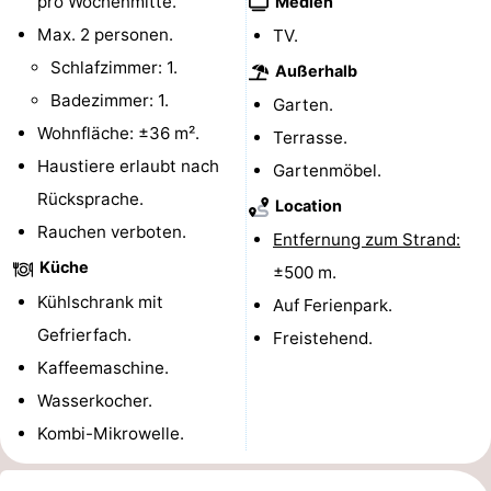
pro Wochenmitte.
Medien
Rundfahrten
-
Max. 2 personen.
TV.
Schlafzimmer: 1.
Außerhalb
Spielplätze
-
Badezimmer: 1.
Garten.
Indoor-
-
Wohnfläche: ±36 m².
Terrasse.
Haustiere erlaubt nach
Gartenmöbel.
Spielplätze
Bowling
-
Rücksprache.
Location
Minigolfplätze
Wellness-
Rauchen verboten.
Entfernung zum Strand:
Küche
±500 m.
Zentren
Dörfer
Kühlschrank mit
Auf Ferienpark.
&
Natur
Gefrierfach.
Freistehend.
Kaffeemaschine.
Städte
Sport
Wasserkocher.
-
Kombi-Mikrowelle.
Schwimmbader
-