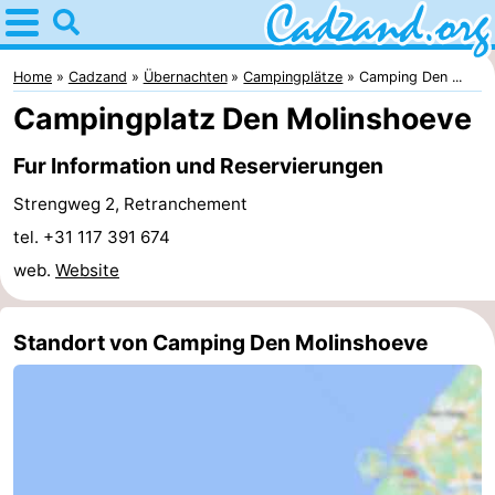
Home
Cadzand
Home
Cadzand
Übernachten
Campingplätze
Camping Den ...
Campingplatz Den Molinshoeve
Tipps
Fur Information und Reservierungen
Für
Strengweg 2, Retranchement
kindern
Übernachten
tel. +31 117 391 674
web.
Website
Appartements
Campingplätze
Standort von Camping Den Molinshoeve
Ferienhäuser
-
Bad
-