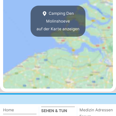
Meersee
Beach
-
Camping Den
Resort
De
-
Molinshoeve
auf der Karte anzeigen
Nieuwvliet-
Meulinge
EuroParcs
-
Bad
Cadzand
Hoogduin
-
Noordzee
-
Résidence
Resort
-
Cadzand-
Nieuwvliet-
Schoneveld
-
Bad
Bad
Strand
-
Resort
Waterdunen
-
Home
Medizin Adressen
SEHEN & TUN
Nieuwvliet-
Zonneweelde
-