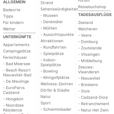
Forum
ALLGEMEIN
Strand
Bad
Zwinhoeve
Hotels
Reisebuchshop
Sehenswürdigkeiten
Badeorte
TAGESAUSFLÜGE
- Museen
Tipps
Lastminutes
- Denkmäler
Für kindern
Zeeland
- Mühlen
Wetter
Walcheren
Strand
- Aussichtspunkte
- Veere
UNTERKÜNFTE
Attraktionen
Sehen
- Domburg
Appartements
- Rundfahrten
- Zoutelande
Campingplätze
&
-
- Spielplätze
- Vlissingen
Ferienhäuser
- Indoor-
- Middelburg
- Bad Meersee
tun
Museen
-
Spielplätze
Zeeuws-
- Beach Resort
- Bowling
Vlaanderen
Nieuwvliet-Bad
Denkmäler
-
- Minigolfplätze
- Nieuwvliet
- De Meulinge
Wellness-Zentren
- Breskens
Mühlen
-
- EuroParcs
Dörfer & Städte
- Sluis
Cadzand
Natur
- Cadzand-Dorp
Aussichtspunkte
Attraktionen
- Hoogduin
Sport
- Retranchement
- Noordzee
- Schwimmbader
-
Résidence
- Natur Het Zwin